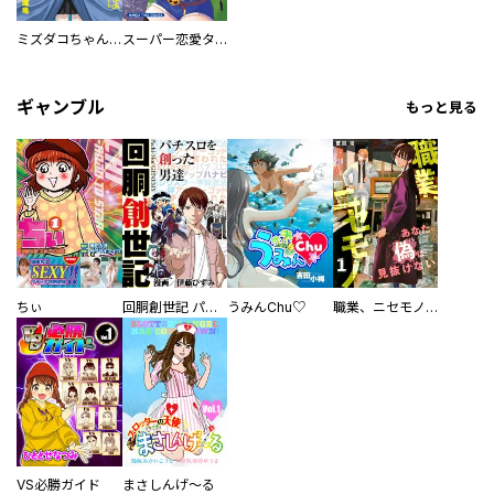
ミズダコちゃんからは逃げられない！
スーパー恋愛タイム！～現場でドＳな彼女は自宅でデレる～
ギャンブル
もっと見る
ちぃ
回胴創世記 パチスロを創った男達
うみんChu♡
職業、ニセモノ～あなたに偽は見抜けない【電子単行本版】
VS必勝ガイド
まさしんげ～る