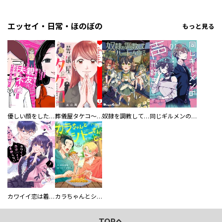
エッセイ・日常・ほのぼの
もっと見る
優しい顔をした親友は、夫と不倫して私の家に入り込んできた。
葬儀屋タケコ～あなたの最期、叶えます【電子単行本版】
奴隷を調教してハーレム作る
同じギルメンの声が好き
カワイイ恋は着飾らない
カラちゃんとシトーさんと、 【分冊版】
TOPへ