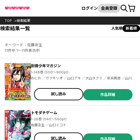
カート
検索
ログイン
会員登録
TOP
検索結果
検索結果一覧
人気順
新着順
キーワード：佐藤友生
11件中 1～11件表示中
別冊少年マガジン
1-148巻 (500～900pt)
おにお ／ガクキリオ ／山口アキ ／大山タクミ ／奈央晃徳 ／山川直輝 ／広橋進 ／長門知大 ／諫山創 ／めいびい ／二駅ずい ／荒川弘 ／田中芳樹 ／遠田マリモ ／カツヲ ／石沢庸介 ／ひろゆき ／水あさと ／佐藤友生 ／山口ミコト ／奈良一平 ／赤松健 ／ナユタン星人 ／寺田てら ／伊十楽 ／片山陽介 ／コーエーテクモゲームス ／金田陽介 ／長田龍伯 ／押見修造 ／笹古みとも ／スパイク・チュンソフト ／カワグチタケシ ／石塚千尋 ／伊奈めぐみ ／宮島雅憲 ／からあげたろう ／内山敦司 ／レベルファイブ ／久世蘭
試し読み
作品詳細
トモダチゲーム
1-26巻 (540～560pt)
佐藤友生 ／山口ミコト
試し読み
作品詳細