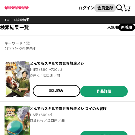
カート
検索
ログイン
会員登録
TOP
検索結果
検索結果一覧
人気順
新着順
キーワード：雅
2件中 1～2件表示中
とんでもスキルで異世界放浪メシ
1-11巻 (690～700pt)
赤岸K ／江口連 ／雅
試し読み
作品詳細
とんでもスキルで異世界放浪メシ スイの大冒険
1-8巻 (690pt)
双葉もも ／江口連 ／雅