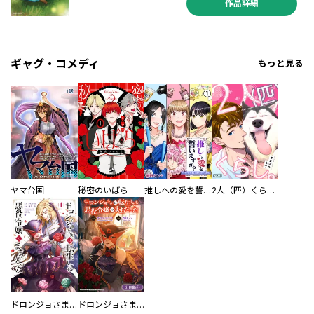
作品詳細
ギャグ・コメディ
もっと見る
ヤマ台国
秘密のいばら
推しへの愛を誓いますか？～アラサー女子、推しは逃げぬが人生逃げる～
2人（匹）くらし。
ドロンジョさまは転生しても悪役令嬢のままだった
ドロンジョさまは転生しても悪役令嬢のままだった【分冊版】