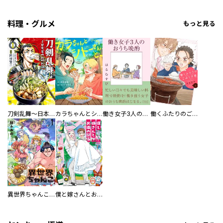
料理・グルメ
もっと見る
刀剣乱舞～日本号つれづれ酒～
カラちゃんとシトーさんと、 【分冊版】
働き女子3人のおうち晩酌
働くふたりのごほうび飯
異世界ちゃんこ～横綱目前に召喚されたんだが～ 【連載版】
僕と嫁さんとお酒の関係