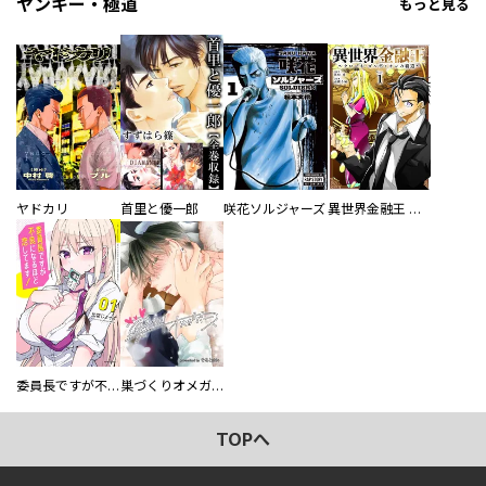
ヤンキー・極道
もっと見る
ヤドカリ
首里と優一郎
咲花ソルジャーズ
異世界金融王 ～クローネ・ゴルディオンの覇道～
委員長ですが不良になるほど恋してます！
巣づくりオメガバース
TOPへ