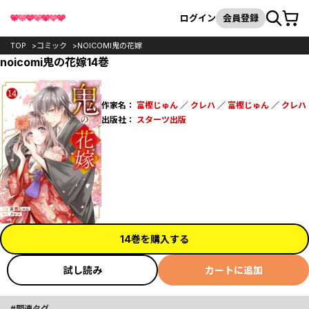
カート
検索
ログイン
会員登録
TOP
コミック
NOICOMI鬼の花嫁
noicomi鬼の花嫁14巻
作家名：
富樫じゅん
／
クレハ
／
富樫じゅん
／
クレハ
出版社：
スターツ出版
14巻を購入する
試し読み
カートに追加
関連タグ