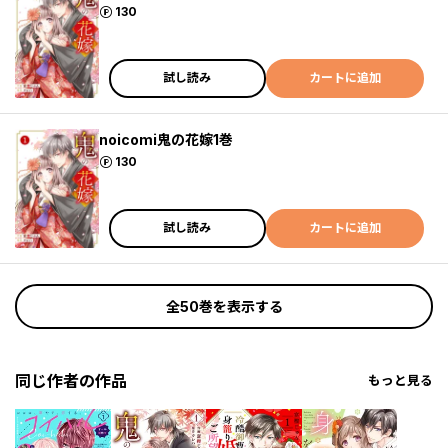
ポイント
130
試し読み
カートに追加
noicomi鬼の花嫁1巻
ポイント
130
試し読み
カートに追加
全50巻を表示する
同じ作者の作品
もっと見る