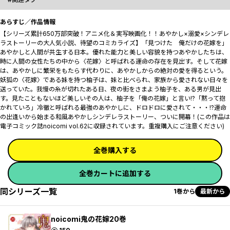
あらすじ／作品情報
【シリーズ累計650万部突破！アニメ化＆実写映画化！！あやかし×溺愛×シンデレ
ラストーリーの大人気小説、待望のコミカライズ】「見つけた 俺だけの花嫁を――」
あやかしと人間が共生する日本。優れた能力と美しい容貌を持つあやかしたちは、
時に人間の女性たちの中から〈花嫁〉と呼ばれる運命の存在を見出す。そして花嫁
は、あやかしに繁栄をもたらす代わりに、あやかしからの絶対の愛を得るという。
妖狐の〈花嫁〉である妹を持つ柚子は、妹と比べられ、家族から愛されない日々を
送っていた。我慢の糸が切れたある日、夜の街をさまよう柚子を、ある男が見出
す。見たこともないほど美しいその人は、柚子を「俺の花嫁」と言い!?「黙って抱
かれていろ」冷徹と呼ばれる最強のあやかしに、ドロドロに愛されて・・・!?運命
の出逢いから始まる和風あやかしシンデレラストーリー、ついに開幕！(この作品は
電子コミック誌noicomi vol.62に収録されています。重複購入にご注意ください)
全巻購入する
全巻カートに追加する
同シリーズ一覧
1巻から
最新から
noicomi鬼の花嫁20巻