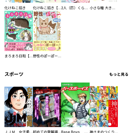
化けねこ招き
化けねこ招き【描きおろし付合冊版】
2人（匹）くらし。
小さな瞳 大きな鼓動
まろまろ日和【豪華版】
野性のぽーぽー【豪華版】
スポーツ
もっと見る
ＪＪＭ 女子柔道部物語 社会人編
初めての発展場 【白抜き修正版】
Base Boys 新装版
神さまのつくりかた。スーパー大合本