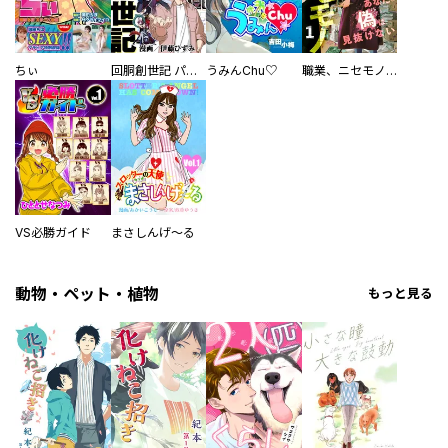
ちぃ
回胴創世記 パチスロを創った男達
うみんChu♡
職業、ニセモノ～あなたに偽は見抜けない【電子単行本版】
VS必勝ガイド
まさしんげ～る
動物・ペット・植物
もっと見る