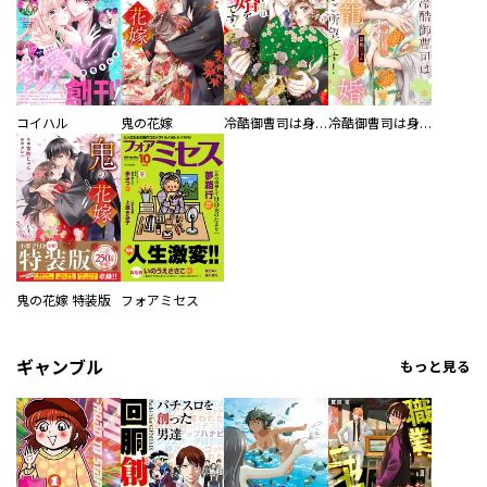
コイハル
鬼の花嫁
冷酷御曹司は身籠り婚をご所望です！【単話売】
冷酷御曹司は身籠り婚をご所望です！
鬼の花嫁 特装版
フォアミセス
ギャンブル
もっと見る