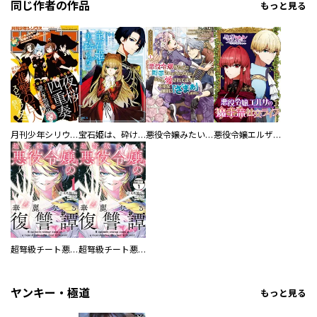
同じ作者の作品
もっと見る
月刊少年シリウス
宝石姫は、砕けない～毒親にネグレクトされていた私は、帝国皇子に溺愛されて輝きます～
悪役令嬢みたいに断罪されそうだったけど、全力で愛されてます！ 不幸な運命に「ざまぁ」しますわ！ アンソロジーコミック
悪役令嬢エルザの魔王流社交ライフ
超弩級チート悪役令嬢の華麗なる復讐譚
超弩級チート悪役令嬢の華麗なる復讐譚 分冊版
ヤンキー・極道
もっと見る