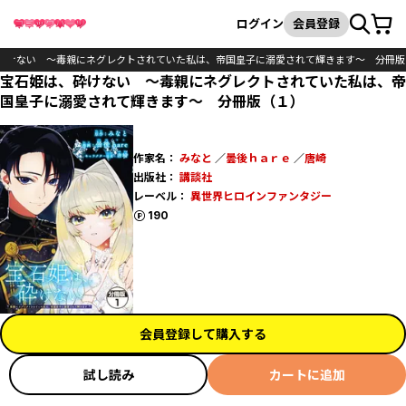
カート
検索
ログイン
会員登録
砕けない ～毒親にネグレクトされていた私は、帝国皇子に溺愛されて輝きます～ 分冊版
宝石姫は、砕けない ～毒親にネグレクトされていた私は、帝
国皇子に溺愛されて輝きます～ 分冊版（１）
作家名：
みなと
／
曇後ｈａｒｅ
／
唐崎
出版社：
講談社
レーベル：
異世界ヒロインファンタジー
ポイント
190
会員登録して購入する
試し読み
カートに追加