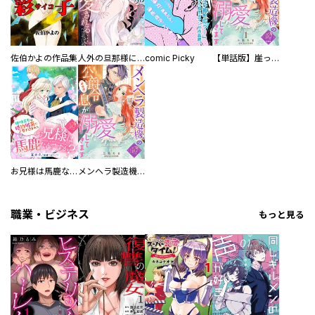
佐伯かよの作品集
人外の旦那様に娶られ毎晩ナカまで愛される…。アンソロジー
comic Picky
【単話版】崖っぷち令嬢ですが、意地と策略で幸せになります！シリーズ
お兄様は馬鹿なんですか？～地味王女は婚約破棄に巻き込まれる～
メンヘラ製造機の公爵令息（過保護）が溺愛してきます
職業・ビジネス
もっと見る