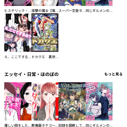
ヒステリック・ハーレム～搾られる男と堕ちる女～【電子単行本版】
復讐の魔女【電子単行本版】
スーパー恋愛タイム！～現場でドＳな彼女は自宅でデレる～
同じギルメンの声が好き
え、ここでするの？ アイドルのファンが知らない日常
ドカクエ 異世界ドカコッククエスト
エッセイ・日常・ほのぼの
もっと見る
優しい顔をした親友は、夫と不倫して私の家に入り込んできた。
葬儀屋タケコ～あなたの最期、叶えます【電子単行本版】
奴隷を調教してハーレム作る
同じギルメンの声が好き