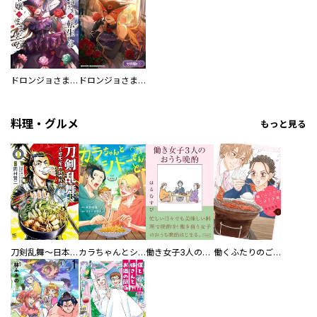
ドロンジョさまは転生しても悪役令嬢のままだった
ドロンジョさまは転生しても悪役令嬢のままだった【分冊版】
料理・グルメ
もっと見る
刀剣乱舞～日本号つれづれ酒～
カラちゃんとシトーさんと、 【分冊版】
働き女子3人のおうち晩酌
働くふたりのごほうび飯