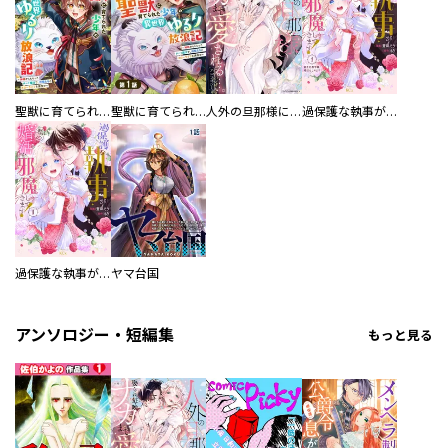
聖獣に育てられた少年の異世界ゆるり放浪記～神様からもらったチート魔法で、仲間たちとスローライフを満喫中～
聖獣に育てられた少年の異世界ゆるり放浪記～神様からもらったチート魔法で、仲間たちとスローライフを満喫中～【分冊版】
人外の旦那様に娶られ毎晩ナカまで愛される…。アンソロジー
過保護な執事が私の婚活を邪魔してきます！ 分冊版
過保護な執事が私の婚活を邪魔してきます！
ヤマ台国
アンソロジー・短編集
もっと見る