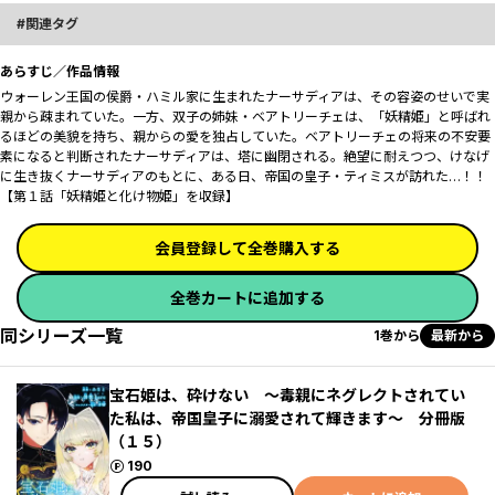
関連タグ
あらすじ／作品情報
ウォーレン王国の侯爵・ハミル家に生まれたナーサディアは、その容姿のせいで実
親から疎まれていた。一方、双子の姉妹・ベアトリーチェは、「妖精姫」と呼ばれ
るほどの美貌を持ち、親からの愛を独占していた。ベアトリーチェの将来の不安要
素になると判断されたナーサディアは、塔に幽閉される。絶望に耐えつつ、けなげ
に生き抜くナーサディアのもとに、ある日、帝国の皇子・ティミスが訪れた…！！
【第１話「妖精姫と化け物姫」を収録】
会員登録して全巻購入する
全巻カートに追加する
同シリーズ一覧
1巻から
最新から
宝石姫は、砕けない ～毒親にネグレクトされてい
た私は、帝国皇子に溺愛されて輝きます～ 分冊版
（１５）
ポイント
190