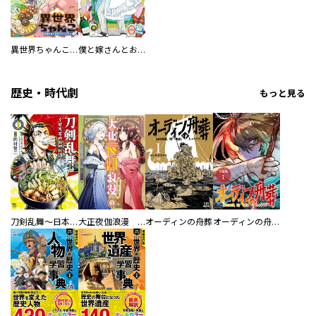
異世界ちゃんこ～横綱目前に召喚されたんだが～ 【連載版】
僕と嫁さんとお酒の関係
歴史・時代劇
もっと見る
刀剣乱舞～日本号つれづれ酒～
大正夜伽浪漫 －金曜日の花嫁—
オーディンの舟葬
オーディンの舟葬 分冊版