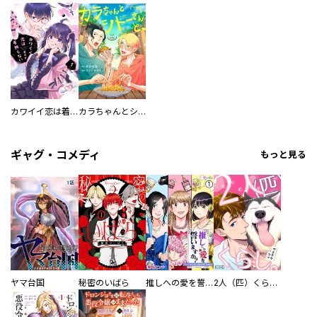
カワイイ恋は着飾らない
カラちゃんとシトーさんと、 【分冊版】
ギャグ・コメディ
もっと見る
ヤマ台国
秘密のいばら
推しへの愛を誓いますか？～アラサー女子、推しは逃げぬが人生逃げる～
2人（匹）くらし。