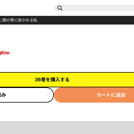
じ顔の男に抱かれる私
gKim
36巻を購入する
読み
カートに追加