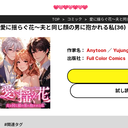
TOP
コミック
愛に揺らぐ花～夫と同
愛に揺らぐ花～夫と同じ顔の男に抱かれる私(36)
作家名：
Anytoon
／
Yujun
出版社：
Full Color Comics
試し
関連タグ