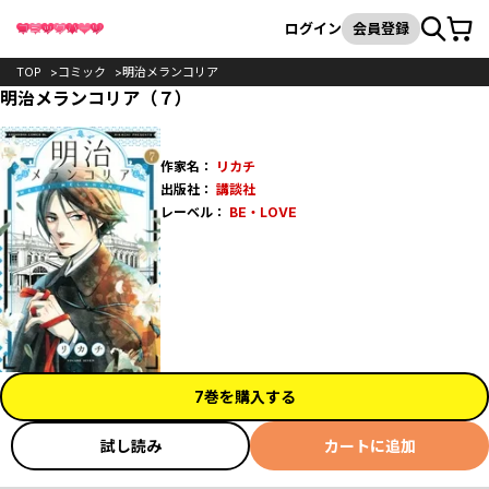
カート
検索
ログイン
会員登録
TOP
コミック
明治メランコリア
明治メランコリア（７）
作家名：
リカチ
出版社：
講談社
レーベル：
BE・LOVE
7巻を購入する
試し読み
カートに追加