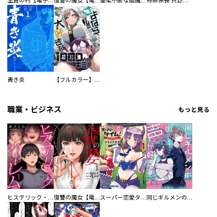
生贄の村【電子単行本版】
復讐の魔女【電子単行本版】
優柔不断な閻魔さま
特命係長 只野仁ファイナル 愛蔵版
青き炎
【フルカラー】さよなら、私の大好きな１０００人のキミ。
職業・ビジネス
もっと見る
ヒステリック・ハーレム～搾られる男と堕ちる女～【電子単行本版】
復讐の魔女【電子単行本版】
スーパー恋愛タイム！～現場でドＳな彼女は自宅でデレる～
同じギルメンの声が好き