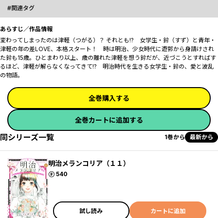
関連タグ
あらすじ／作品情報
変わってしまったのは津軽（つがる）？ それとも――!? 女学生・鈴（すず）と青年・
津軽の年の差LOVE、本格スタート！ 時は明治、少女時代に遊郭から身請けされ
た鈴も15歳。ひとまわり以上、歳の離れた津軽を想う鈴だが、近づこうとすればす
るほど、津軽が解らなくなってきて――!? 明治時代を生きる女学生・鈴の、愛と波乱
の物語。
全巻購入する
全巻カートに追加する
同シリーズ一覧
1巻から
最新から
明治メランコリア（１１）
ポイント
540
試し読み
カートに追加