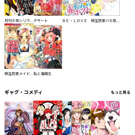
月刊少年シリウス
デザート
ＢＥ・ＬＯＶＥ
桐生院家バカ息子とのロマンス
桐生院家メイドのロマンス
私と海賊王
ギャグ・コメディ
もっと見る