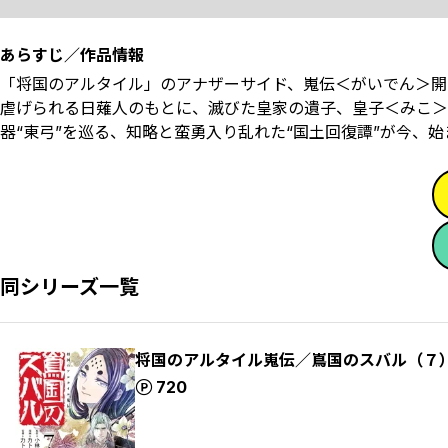
あらすじ／作品情報
「将国のアルタイル」のアナザーサイド、嵬伝＜がいでん＞開
虐げられる日薙人のもとに、滅びた皇家の遺子、皇子＜みこ＞
器“東弓”を巡る、知略と蛮勇入り乱れた“国土回復譚”が今、始
同シリーズ一覧
将国のアルタイル嵬伝／嶌国のスバル（７
ポイント
720