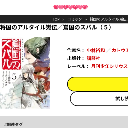
TOP
コミック
将国のアルタイル嵬伝
将国のアルタイル嵬伝／嶌国のスバル（５）
作家名：
小林裕和
／
カトウ
出版社：
講談社
レーベル：
月刊少年シリウス
試し
関連タグ