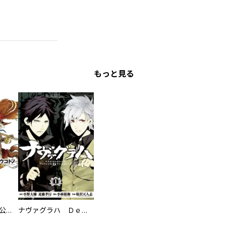
もっと見る
将国のアルタイル公式ファンブック 将星の書
ナヴァグラハ ＤｅｆｅｎＤ ９ Ｔｒｉｇｇｅｒｓ