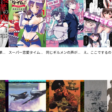
復讐の魔女【電子単行本版】
スーパー恋愛タイム！～現場でドＳな彼女は自宅でデレる～
同じギルメンの声が好き