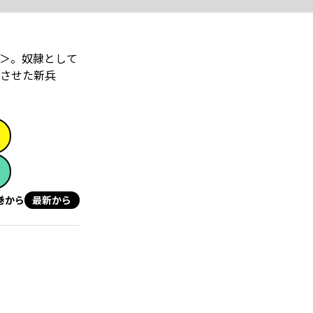
＞。奴隷として
撼させた新兵
巻から
最新から