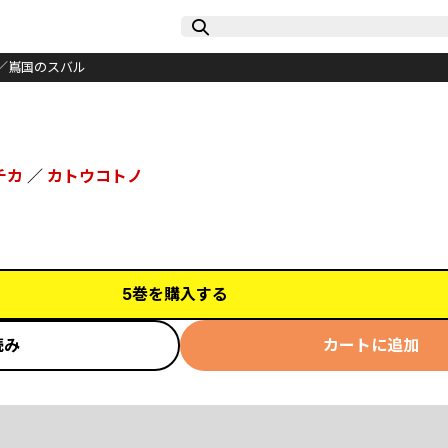
／嶌国のスバル
チカ
／
カトウコトノ
5巻を購入する
読み
カートに追加