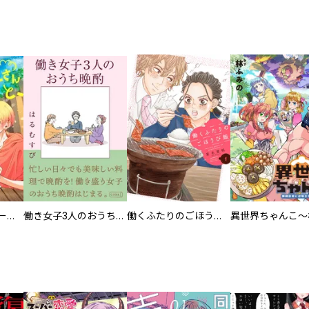
カラちゃんとシトーさんと、 【分冊版】
働き女子3人のおうち晩酌
働くふたりのごほうび飯