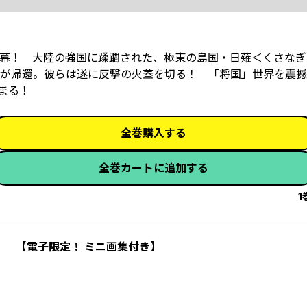
幕！ 大陸の強国に蹂躙された、極東の島国・日薙＜くさなぎ
が帰還。彼らは遂に反撃の火蓋を切る――！ 「将国」世界を震
まる！
全巻購入する
全巻カートに追加する
1
） 【電子限定！ ミニ画集付き】