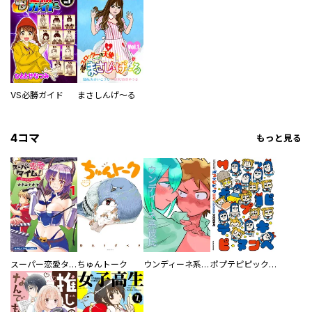
VS必勝ガイド
まさしんげ～る
4コマ
もっと見る
／片瀬りた ／佐倉チトセ ／原田嚥 ／戸桝有馬 ／木緒なち ／タイジロウ ／高橋祐 ／太田七基 ／支援ＢＩＳ ／Ｋ９ ／森田蓮次 ／北乃ゆうひ ／間明田 ／杉本 萌 ／あさかたこれ太郎 ／七瀬陽 ／葉海 ／透野光海 ／見延案山子 ／羽佐馬亨 ／落合リョウマ ／乙丑 ／田央きくち ／のべつけい ／曇後ｈａｒｅ ／穂高 栗 ／飛月 湧依 ／石ノ森章太郎 ／永井豪 ／文玲カナ ／猫草わた ／大樂よう ／餅田ぷり ／空山トキ ／五色安味 ／伍長 ／モリエサトシ ／五色安未 ／小村あゆみ ／秋野桜花
スーパー恋愛タイム！～現場でドＳな彼女は自宅でデレる～
ちゅんトーク
ウンディーネ系彼氏
ポプテピピック SEASON EIGHT