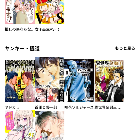
推しの為ならなんでもします！
女子高生VS-R
ヤンキー・極道
もっと見る
ヤドカリ
首里と優一郎
咲花ソルジャーズ
異世界金融王 ～クローネ・ゴルディオンの覇道～