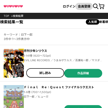
カート
検索
ログイン
会員登録
TOP
検索結果
検索結果一覧
人気順
新着順
キーワード：日下一郎
3件中 1～3件表示中
月刊少年シリウス
1-141巻 (620～722pt)
EVIL LINE RECORDS ／うまみザウルス ／百瀬祐一郎 ／ヤスダスズヒト ／伏瀬 ／茶々 ／杉本萌 ／清水茜 ／弐瓶勉 ／光永康則 ／沙村広明 ／土田陸 ／割田コマ ／蟹江鉄史 ／馬場康誌 ／加茂セイ ／刀坂アキラ ／遠山えま ／カトウコトノ ／柿原優子 ／ヤス ／川上泰樹 ／高田裕三 ／横田卓馬 ／イダタツヒコ ／士貴智志 ／虎走かける ／タツオ ／柴 ／神楽坂淳 ／雷蔵 ／荒木光 ／香月日輪 ／深山和香 ／戸野タエ ／リカチ ／MAGES. ／Chiyo St.Inc ／園心ふつう ／梅原英司
試し読み
作品詳細
Ｆｉｎａｌ Ｒｅ：Ｑｕｅｓｔ ファイナルリクエスト
1-6巻 (700～1,500pt)
日下一郎 ／ヒューガ