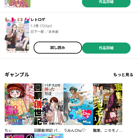
作品詳細
小野大輔 ／近藤孝行 ／松葉サトル ／Ｓｏｕｎｄ Ｈｏｒｉｚｏｎ ／ゆづか正成 ／ＯＮＥ ／ｂｏｓｅ ／山田ヒツジ ／武本糸会 ／冬葉つがる ／友麻碧 ／泉乃せん ／Ｌａｒｕｈａ ／柚子れもん ／かじか航 ／春の日びより ／緒崎カホ ／山いも三太郎 ／やしろ学 ／ＡＴＬＵＳ ／梶島正樹 ／仲里はるな ／日下一郎 ／小雨大豆 ／武井１０日 ／凪庵 ／ＣＵＴＥＧ ／青柳碧人 ／モトエ恵介 ／吉富昭仁 ／上橋菜穂子 ／杉井光 ／ＹＵＩ ／ぽんかん８ ／尾玉なみえ ／ジコウリュウ ／福田泰宏 ／SNK ／明地雫 ／田中ほさな ／関根光太郎
レトロゲ
1-3巻 (720pt)
日下一郎 ／本多創
試し読み
作品詳細
ギャンブル
もっと見る
ちぃ
回胴創世記 パチスロを創った男達
うみんChu♡
職業、ニセモノ～あなたに偽は見抜けない【電子単行本版】