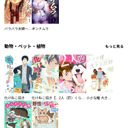
バラバラ夫婦～手足をなくした夫はまだ生きてる
オンナムラ
動物・ペット・植物
もっと見る
化けねこ招き
化けねこ招き【描きおろし付合冊版】
2人（匹）くらし。
小さな瞳 大きな鼓動