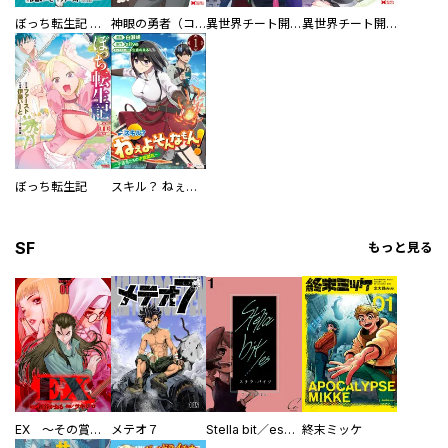
ぼっち転生記 【連載版】
神眼の勇者（コミック）
異世界チート開拓記（コミック） 分冊版
異世界チート開拓記（コミック）
ぼっち転生記
スキル？ ねぇよそんなもん！ ～不遇者たちの才能開花～ コミック版（分冊版）
SF
もっと見る
EX ～その賞金稼ぎは、世界の出口を探す～【単行本版】
メテオ７
Stella bit／es【単話版】
終末ミッケ