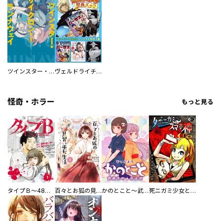
ツインスター・サイクロン・ランナウェイ
ヴェルドライチオシ聖典パック 『転スラ』ミニ画集付き シリウス人気作３選
怪奇・ホラー
もっと見る
タイプＢ～48時間後、致死率100％～【単話】
百々とお狐の見習い巫女生活【単行本版】
かのとこと～武蔵花町怪話譚～ 【連載版】
死ニガミ少女とスマホ神