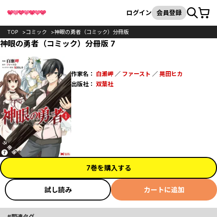
カート
検索
ログイン
会員登録
TOP
コミック
神眼の勇者（コミック）分冊版
神眼の勇者（コミック）分冊版 7
作家名：
白瀬岬
／
ファースト
／
晃田ヒカ
出版社：
双葉社
7巻を購入する
試し読み
カートに追加
関連タグ