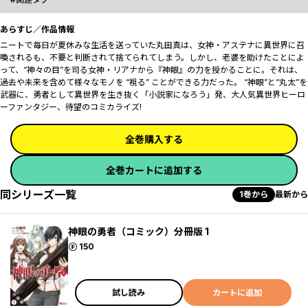
あらすじ／作品情報
ニートで毎日が夏休みな生活を送っていた丸田真は、女神・アステナに異世界に召
喚されるも、不要と判断されて捨てられてしまう。しかし、老婆を助けたことによ
って、“神々の目”を司る女神・リアナから『神眼』の力を授かることに。それは、
過去や未来を含めて様々なモノを “視る” ことができる力だった。 “神眼”と“丸太”を
武器に、勇者として異世界を生き抜く「小説家になろう」発、大人気異世界ヒーロ
ーファンタジー、待望のコミカライズ!
全巻購入する
全巻カートに追加する
同シリーズ一覧
1巻から
最新から
神眼の勇者（コミック）分冊版 1
ポイント
150
試し読み
カートに追加