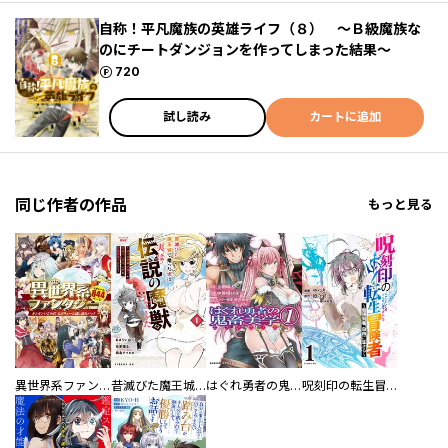
自称！平凡魔族の英雄ライフ（８） ～Ｂ級魔族な
のにチートダンジョンを作ってしまった結果～
ポイント
720
試し読み
カートに追加
同じ作者の作品
もっと見る
異世界系ファンタジー ガンガンいこうぜ！大ボリューム試し読みパック
昔滅びた魔王城で拾った犬は、実は伝説の魔獣でした ～隠れ最強職《羊飼い》な貴族の三男坊、いずれ、百魔獣の王となる～
はぐれ勇者の鬼畜美学
呪刻印の転生冒険者 ～最強賢者、自由に生きる～