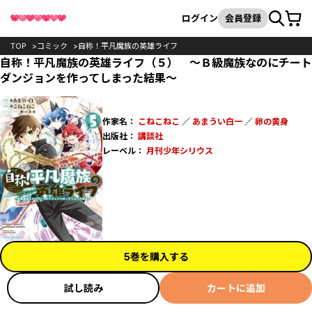
カート
検索
ログイン
会員登録
TOP
コミック
自称！平凡魔族の英雄ライフ
自称！平凡魔族の英雄ライフ（５） ～Ｂ級魔族なのにチート
ダンジョンを作ってしまった結果～
作家名：
こねこねこ
／
あまうい白一
／
卵の黄身
出版社：
講談社
レーベル：
月刊少年シリウス
5巻を購入する
試し読み
カートに追加