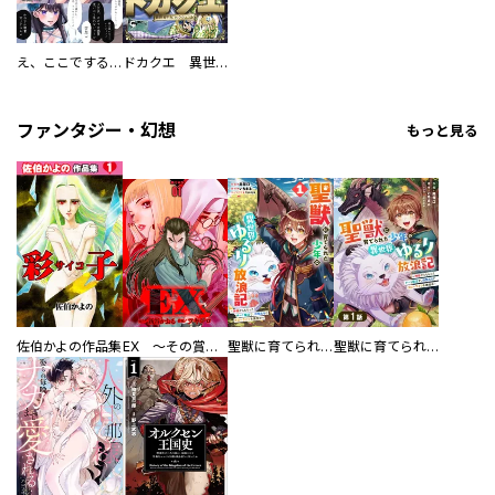
え、ここでするの？ アイドルのファンが知らない日常
ドカクエ 異世界ドカコッククエスト
ファンタジー・幻想
もっと見る
佐伯かよの作品集
EX ～その賞金稼ぎは、世界の出口を探す～【単行本版】
聖獣に育てられた少年の異世界ゆるり放浪記～神様からもらったチート魔法で、仲間たちとスローライフを満喫中～
聖獣に育てられた少年の異世界ゆるり放浪記～神様からもらったチート魔法で、仲間たちとスローライフを満喫中～【分冊版】