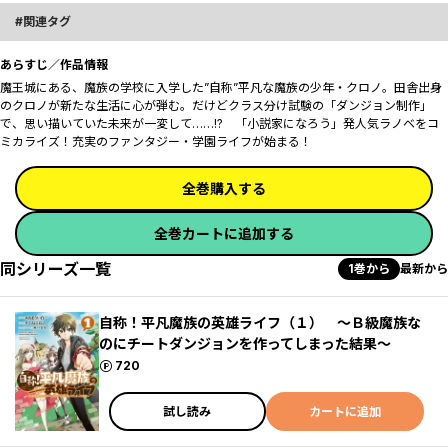
関連タグ
あらすじ／作品情報
魔王城にある、魔族の学校に入学した”自称”平凡な魔族の少年・クロノ。田舎出身
のクロノが新たな生活に心が弾む。だけどクラス分け試験の「ダンジョン制作」
で、思い描いていた未来が一変して……!? 「小説家になろう」発人気ラノベをコ
ミカライズ！充実のファンタジー・学園ライフが始まる！
全巻購入する
全巻カートに追加する
同シリーズ一覧
1巻から
最新から
自称！平凡魔族の英雄ライフ（１） ～Ｂ級魔族な
のにチートダンジョンを作ってしまった結果～
ポイント
720
試し読み
カートに追加