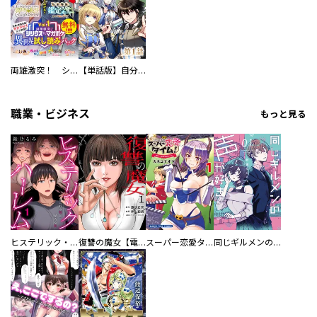
両雄激突！ シリウスｖｓ．マガジン異世界試し読みパック
【単話版】自分の事を主人公だと信じてやまない踏み台が、主人公を踏み台だと勘違いして、優勝してしまうお話です@COMIC
職業・ビジネス
もっと見る
ヒステリック・ハーレム～搾られる男と堕ちる女～【電子単行本版】
復讐の魔女【電子単行本版】
スーパー恋愛タイム！～現場でドＳな彼女は自宅でデレる～
同じギルメンの声が好き