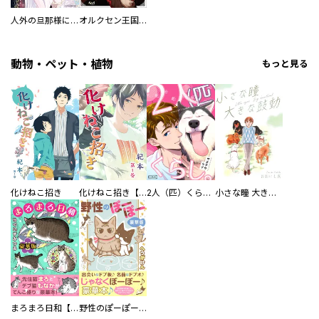
人外の旦那様に娶られ毎晩ナカまで愛される…。アンソロジー
オルクセン王国史
動物・ペット・植物
もっと見る
化けねこ招き
化けねこ招き【描きおろし付合冊版】
2人（匹）くらし。
小さな瞳 大きな鼓動
まろまろ日和【豪華版】
野性のぽーぽー【豪華版】