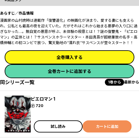
あらすじ／作品情報
漫画家の山村虎時は連載作「復讐道化」の映画化が決まり、愛する妻にも支えら
れ、公私とも最高の夜を迎えていた。だがそれはこれから始まる悪夢の入り口に過
ぎなかった…。無自覚の悪意が呼ぶ、未体験の殺意とは！？謎の復讐鬼・「ピエロ
マン」の正体とは！？サスペンスホラーマスター・本田真吾が超絶筆致の名手・高
橋伸輔との初コンビで放つ、驚天動地の‘‘濡れ衣‘‘サスペンスが堂々スタート！！
全巻購入する
全巻カートに追加する
同シリーズ一覧
1巻から
最新から
ピエロマン 1
ポイント
720
試し読み
カートに追加