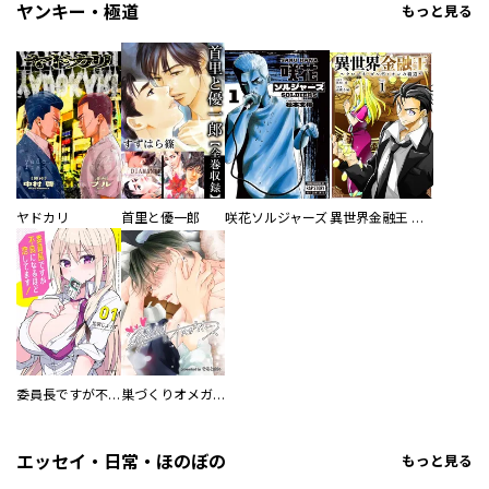
ヤンキー・極道
もっと見る
ヤドカリ
首里と優一郎
咲花ソルジャーズ
異世界金融王 ～クローネ・ゴルディオンの覇道～
委員長ですが不良になるほど恋してます！
巣づくりオメガバース
エッセイ・日常・ほのぼの
もっと見る