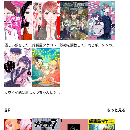
優しい顔をした親友は、夫と不倫して私の家に入り込んできた。
葬儀屋タケコ～あなたの最期、叶えます【電子単行本版】
奴隷を調教してハーレム作る
同じギルメンの声が好き
カワイイ恋は着飾らない
カラちゃんとシトーさんと、 【分冊版】
SF
もっと見る