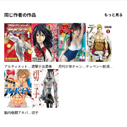
同じ作者の作品
もっと見る
アルティメットガチンコ 異種格闘技王伝説
遊撃少女遊美
月刊少年チャンピオン
テッペン～那須川天心物語～
脳内格闘アキバシュート
切子