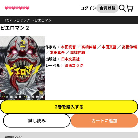
カート
検索
ログイン
会員登録
TOP
コミック
ピエロマン
ピエロマン 2
作家名：
本田真吾
／
高橋伸輔
／
本田真吾
／
高橋伸輔
／
本田真吾
／
高橋伸輔
出版社：
日本文芸社
レーベル：
漫画ゴラク
2巻を購入する
試し読み
カートに追加
関連タグ