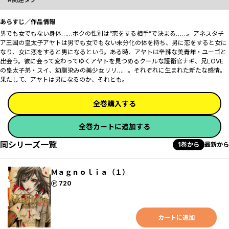
あらすじ／作品情報
男でも女でもない身体……ボクの性別は“恋をする相手”で決まる……。――アネスタチ
ア王国の皇太子アヤトは男でも女でもない未分化の体を持ち、男に恋をすると女に
なり、女に恋をすると男になるという。ある時、アヤトは辛辣な美青年・ユーゴと
出会う。彼に会って変わってゆくアヤトを見つめるクールな護衛官ナギ、兄LOVE
の皇太子弟・スイ、幼馴染みの美少女リリ……。それぞれに生まれた新たな感情。
果たして、アヤトは男になるのか、それとも――。
全巻購入する
全巻カートに追加する
同シリーズ一覧
1巻から
最新から
Ｍａｇｎｏｌｉａ（１）
ポイント
720
カートに追加