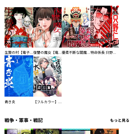
生贄の村【電子単行本版】
復讐の魔女【電子単行本版】
優柔不断な閻魔さま
特命係長 只野仁ファイナル 愛蔵版
青き炎
【フルカラー】さよなら、私の大好きな１０００人のキミ。
戦争・軍事・戦記
もっと見る