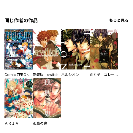
同じ作者の作品
もっと見る
Comic ZERO-SUM (コミック ゼロサム)
新装版 switch
ハルシオン
血とチョコレート
ＡＲＩＡ
孤島の鬼