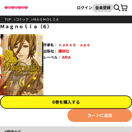
カート
検索
ログイン
会員登録
TOP
コミック
ＭＡＧＮＯＬＩＡ
Ｍａｇｎｏｌｉａ（６）
作家名：
ｎａｋｅｄ ａｐｅ
出版社：
講談社
レーベル：
ARIA
6巻を購入する
カートに追加
関連タグ