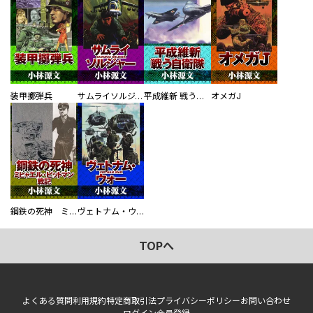
装甲擲弾兵
サムライソルジャー SAMURAI SOLDIER
平成維新 戦う自衛隊
オメガJ
鋼鉄の死神 ミヒャエル・ビットマン戦記
ヴェトナム・ウォー VIETNAM WAR
TOPへ
よくある質問
利用規約
特定商取引法
プライバシーポリシー
お問い合わせ