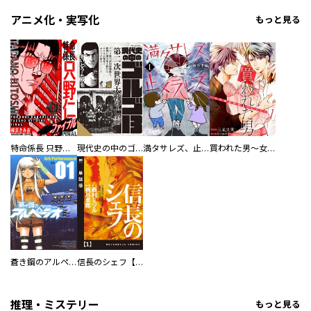
アニメ化・実写化
もっと見る
特命係長 只野仁ファイナル 愛蔵版
現代史の中のゴルゴ13
満タサレズ、止メラレズ
買われた男～女性限定快感セラピスト～【描き下ろしおまけ付き特装版】
蒼き鋼のアルペジオ
信長のシェフ【単話版】
推理・ミステリー
もっと見る