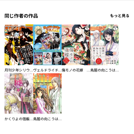
同じ作者の作品
もっと見る
月刊少年シリウス
ヴェルドライチオシ聖典パック 『転スラ』ミニ画集付き シリウス人気作３選
傷モノの花嫁 分冊版
鳥居の向こうは、知らない世界でした。～邪魔者扱いされた少女は癒やしの国で薬師になる～ 分冊版
かくりよの宿飯 あやかしお宿に嫁入りします。
鳥居の向こうは、知らない世界でした。