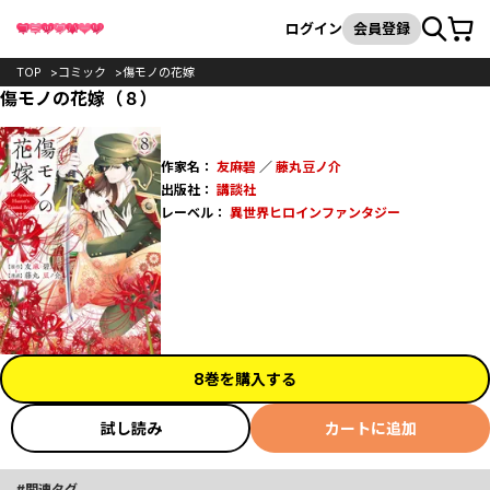
カート
検索
ログイン
会員登録
TOP
コミック
傷モノの花嫁
傷モノの花嫁（８）
作家名：
友麻碧
／
藤丸豆ノ介
出版社：
講談社
レーベル：
異世界ヒロインファンタジー
8巻を購入する
試し読み
カートに追加
関連タグ