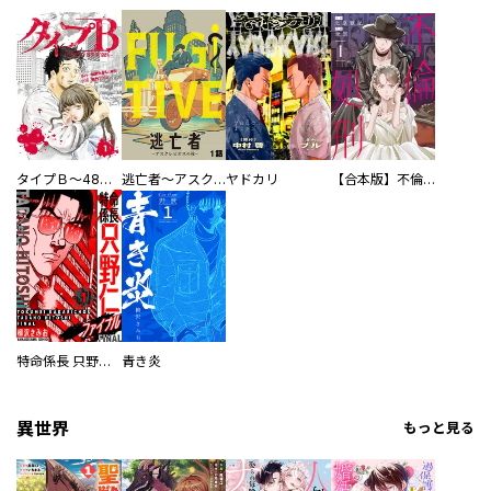
タイプＢ～48時間後、致死率100％～【単話】
逃亡者～アスクレピオスの杖～
ヤドカリ
【合本版】不倫処刑
特命係長 只野仁ファイナル 愛蔵版
青き炎
異世界
もっと見る