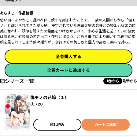
あらすじ／作品情報
幼い頃、あやかしに攫われ体に妖印を刻まれたことで、一族の人間たちから「傷モ
ノ」と虐げられてきた菜々緒。予定されていた白蓮寺家の若様との婚姻も従姉の暁
美に奪われ、妖印を隠すため猿面をつけさせられて、惨めな生活を送っていた彼女
はある日、紅椿家の若き当主・夜行と出会う。とある事件により面が外れ夜行に素
顔を見られてしまう菜々緒だが、夜行はその美しさと霊力の高さに興味を持ち――。
全巻購入する
全巻カートに追加する
同シリーズ一覧
1巻から
最新から
傷モノの花嫁（１）
ポイント
720
試し読み
カートに追加