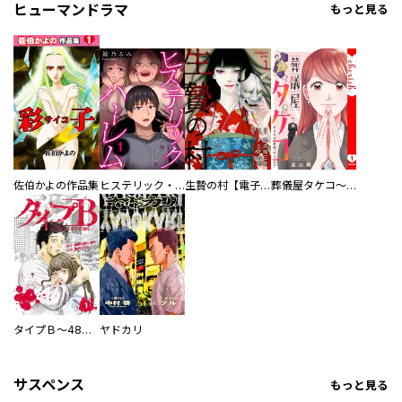
ヒューマンドラマ
もっと見る
佐伯かよの作品集
ヒステリック・ハーレム～搾られる男と堕ちる女～【電子単行本版】
生贄の村【電子単行本版】
葬儀屋タケコ～あなたの最期、叶えます【電子単行本版】
タイプＢ～48時間後、致死率100％～【単話】
ヤドカリ
サスペンス
もっと見る