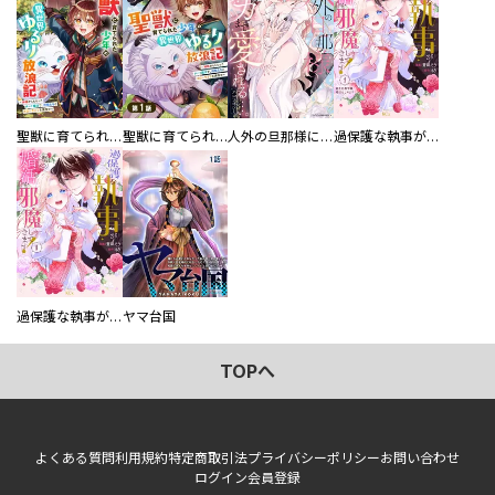
聖獣に育てられた少年の異世界ゆるり放浪記～神様からもらったチート魔法で、仲間たちとスローライフを満喫中～
聖獣に育てられた少年の異世界ゆるり放浪記～神様からもらったチート魔法で、仲間たちとスローライフを満喫中～【分冊版】
人外の旦那様に娶られ毎晩ナカまで愛される…。アンソロジー
過保護な執事が私の婚活を邪魔してきます！ 分冊版
過保護な執事が私の婚活を邪魔してきます！
ヤマ台国
TOPへ
よくある質問
利用規約
特定商取引法
プライバシーポリシー
お問い合わせ
ログイン
会員登録