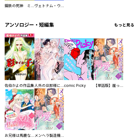
鋼鉄の死神 ミヒャエル・ビットマン戦記
ヴェトナム・ウォー VIETNAM WAR
アンソロジー・短編集
もっと見る
佐伯かよの作品集
人外の旦那様に娶られ毎晩ナカまで愛される…。アンソロジー
comic Picky
【単話版】崖っぷち令嬢ですが、意地と策略で幸せになります！シリーズ
お兄様は馬鹿なんですか？～地味王女は婚約破棄に巻き込まれる～
メンヘラ製造機の公爵令息（過保護）が溺愛してきます