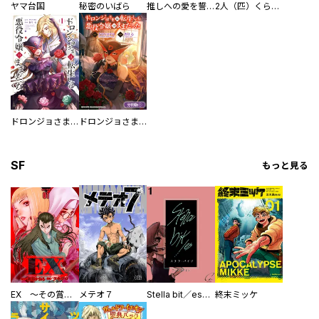
ヤマ台国
秘密のいばら
推しへの愛を誓いますか？～アラサー女子、推しは逃げぬが人生逃げる～
2人（匹）くらし。
ドロンジョさまは転生しても悪役令嬢のままだった
ドロンジョさまは転生しても悪役令嬢のままだった【分冊版】
SF
もっと見る
EX ～その賞金稼ぎは、世界の出口を探す～【単行本版】
メテオ７
Stella bit／es【単話版】
終末ミッケ