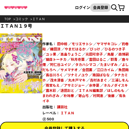
カート
検索
ログイン
会員登録
TOP
コミック
ＩＴＡＮ
ＩＴＡＮ１９号
作家名：
田中相
／
モリエサトシ
／
ヤマザキコレ
／
釣巻
和
／
織田涼
／
やまだはるか
／
びっけ
／
ひるのつき子
／
ユッ果
／
高畠りょうこ
／
元田可奈子
／
鳥屋
／
森博嗣
／
猫目トーチカ
／
秋月壱葉
／
雲田はるこ
／
群青
／
唐々
煙
／
阿仁谷ユイジ
／
タカハシマコ
／
たまいずみ
／
よし
だもろへ
／
サメマチオ
／
会田薫
／
江口カイム
／
魚田南
／
長谷川ろく
／
ツナミノユウ
／
南国ばなな
／
タナカミ
ホ
／
茂木清香
／
丸木戸マキ
／
吉村あまぐ
／
三浦しをん
／
雨宮もえ
／
アサミジョー
／
水寺葛
／
ネルノダイスキ
／
露木彩
／
遠田おと
／
ＩＴＡＮ編集部
／
ほしのもも
／
まわれぎみ
／
朴玲華
／
嵜山弓
／
村岡恵
／
後藤
／
有永
イネ
出版社：
講談社
レーベル：
ＩＴＡＮ
ポイント
500
会員登録して購入する