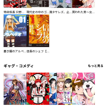
特命係長 只野仁ファイナル 愛蔵版
現代史の中のゴルゴ13
満タサレズ、止メラレズ
買われた男～女性限定快感セラピスト～【描き下ろしおまけ付き特装版】
蒼き鋼のアルペジオ
信長のシェフ【単話版】
ギャグ・コメディ
もっと見る