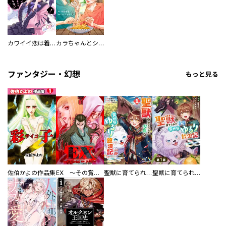
カワイイ恋は着飾らない
カラちゃんとシトーさんと、 【分冊版】
ファンタジー・幻想
もっと見る
佐伯かよの作品集
EX ～その賞金稼ぎは、世界の出口を探す～【単行本版】
聖獣に育てられた少年の異世界ゆるり放浪記～神様からもらったチート魔法で、仲間たちとスローライフを満喫中～
聖獣に育てられた少年の異世界ゆるり放浪記～神様からもらったチート魔法で、仲間たちとスローライフを満喫中～【分冊版】