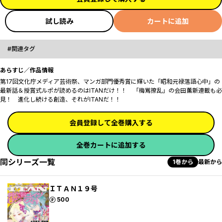
試し読み
カートに追加
関連タグ
あらすじ／作品情報
第17回文化庁メディア芸術祭、マンガ部門優秀賞に輝いた「昭和元禄落語心中」の
最新話＆授賞式ルポが読めるのはITANだけ！！ 「梅鴬撩乱」の会田薫新連載も必
見！ ――進化し続ける創造、それがITANだ！！
会員登録して全巻購入する
全巻カートに追加する
同シリーズ一覧
1巻から
最新から
ＩＴＡＮ１９号
ポイント
500