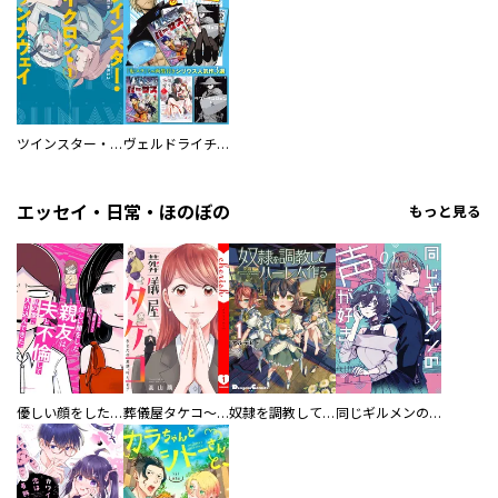
ツインスター・サイクロン・ランナウェイ
ヴェルドライチオシ聖典パック 『転スラ』ミニ画集付き シリウス人気作３選
エッセイ・日常・ほのぼの
もっと見る
優しい顔をした親友は、夫と不倫して私の家に入り込んできた。
葬儀屋タケコ～あなたの最期、叶えます【電子単行本版】
奴隷を調教してハーレム作る
同じギルメンの声が好き