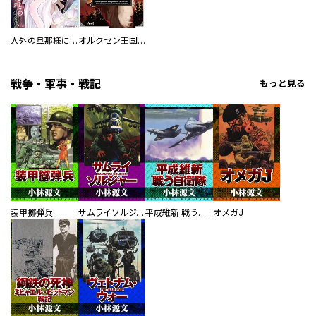
人外の旦那様に娶られ毎晩ナカまで愛される…。アンソロジー
オルクセン王国史
戦争・軍事・戦記
もっと見る
装甲擲弾兵
サムライソルジャー SAMURAI SOLDIER
平成維新 戦う自衛隊
オメガJ