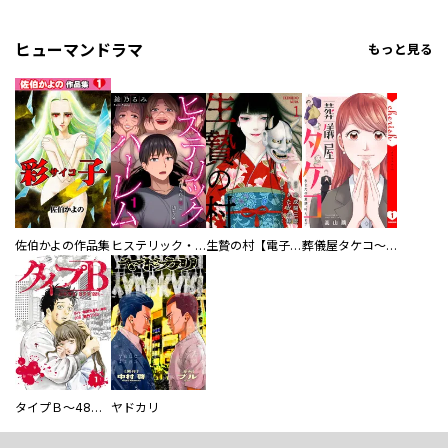
ヒューマンドラマ
もっと見る
佐伯かよの作品集
ヒステリック・ハーレム～搾られる男と堕ちる女～【電子単行本版】
生贄の村【電子単行本版】
葬儀屋タケコ～あなたの最期、叶えます【電子単行本版】
タイプＢ～48時間後、致死率100％～【単話】
ヤドカリ