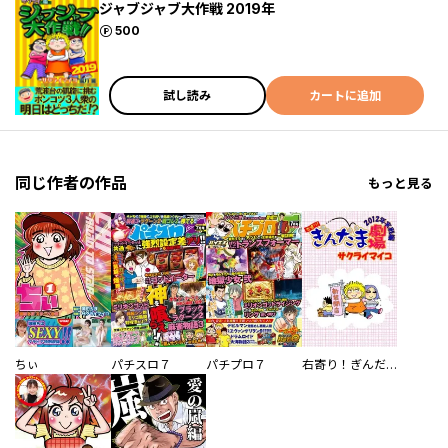
ジャブジャブ大作戦 2019年
ポイント
500
試し読み
カートに追加
同じ作者の作品
もっと見る
ちぃ
パチスロ７
パチプロ７
右寄り！ぎんだま劇場