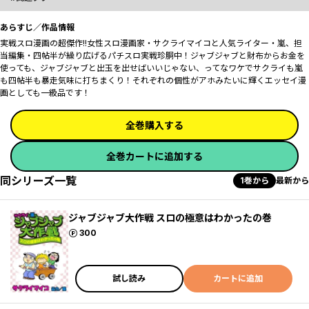
あらすじ／作品情報
実戦スロ漫画の超傑作!!女性スロ漫画家・サクライマイコと人気ライター・嵐、担
当編集・四帖半が繰り広げるパチスロ実戦珍胴中！ジャブジャブと財布からお金を
使っても、ジャブジャブと出玉を出せばいいじゃない、ってなワケでサクライも嵐
も四帖半も暴走気味に打ちまくり！それぞれの個性がアホみたいに輝くエッセイ漫
画としても一級品です！
全巻購入する
全巻カートに追加する
同シリーズ一覧
1巻から
最新から
ジャブジャブ大作戦 スロの極意はわかったの巻
ポイント
300
試し読み
カートに追加