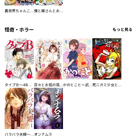
異世界ちゃんこ～横綱目前に召喚されたんだが～ 【連載版】
僕と嫁さんとお酒の関係
怪奇・ホラー
もっと見る
タイプＢ～48時間後、致死率100％～【単話】
百々とお狐の見習い巫女生活【単行本版】
かのとこと～武蔵花町怪話譚～ 【連載版】
死ニガミ少女とスマホ神
バラバラ夫婦～手足をなくした夫はまだ生きてる
オンナムラ