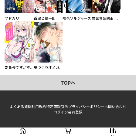
ヤドカリ
首里と優一郎
咲花ソルジャーズ
異世界金融王 ～クローネ・ゴルディオンの覇道～
委員長ですが不良になるほど恋してます！
巣づくりオメガバース
TOPへ
よくある質問
利用規約
特定商取引法
プライバシーポリシー
お問い合わせ
ログイン
会員登録