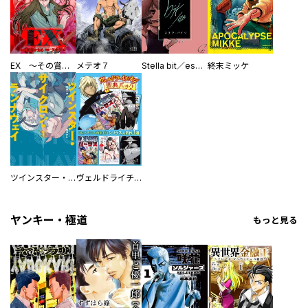
／葉山桐 ／うさみひろ ／日永みう ／犬走炯 ／星野翼 ／こうちまん
がフェスティバル実行委員会 ／卯月ココ ／帆高晴海 ／こそうねず
み ／平坂はるか ／かずーほ。 ／がんばるとうふ ／見ル野栄司 ／ア
ビディ井上 ／常盤ギヨ
EX ～その賞金稼ぎは、世界の出口を探す～【単行本版】
メテオ７
Stella bit／es【単話版】
終末ミッケ
ツインスター・サイクロン・ランナウェイ
ヴェルドライチオシ聖典パック 『転スラ』ミニ画集付き シリウス人気作３選
ヤンキー・極道
もっと見る