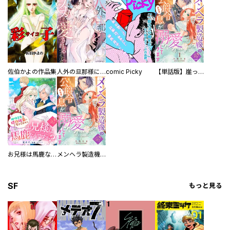
佐伯かよの作品集
人外の旦那様に娶られ毎晩ナカまで愛される…。アンソロジー
comic Picky
【単話版】崖っぷち令嬢ですが、意地と策略で幸せになります！シリーズ
お兄様は馬鹿なんですか？～地味王女は婚約破棄に巻き込まれる～
メンヘラ製造機の公爵令息（過保護）が溺愛してきます
SF
もっと見る
郎 ／永井豪
／文玲カナ ／猫草わた ／大樂よう ／餅田ぷり ／空山トキ ／五色安
味 ／伍長 ／モリエサトシ ／五色安未 ／小村あゆみ ／秋野桜花 ／
朱村咲 ／小菊路よう ／えびの ／関西だし ／麻生りーち ／泉庭花