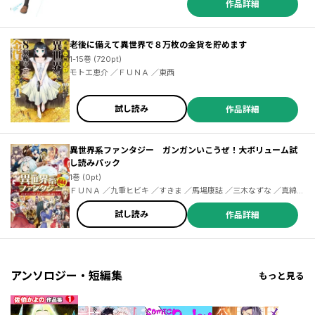
作品詳細
／小野大輔 ／近藤孝行 ／松葉サトル ／Ｓｏｕｎｄ Ｈｏｒｉｚｏｎ ／ゆづか正成 ／ＯＮＥ ／ｂｏｓｅ ／山田ヒツジ ／武本糸会 ／冬葉つがる ／友麻碧 ／泉乃せん ／Ｌａｒｕｈａ ／柚子れもん ／かじか航 ／春の日びより ／緒崎カホ ／山いも三太郎 ／やしろ学 ／ＡＴＬＵＳ ／梶島正樹 ／仲里はるな ／日下一郎 ／小雨大豆 ／武井１０日 ／凪庵 ／ＣＵＴＥＧ ／青柳碧人 ／モトエ恵介 ／吉富昭仁 ／上橋菜穂子 ／杉井光 ／ＹＵＩ ／ぽんかん８ ／尾玉なみえ ／ジコウリュウ ／福田泰宏 ／SNK ／明地雫 ／田中ほさな ／関根光太郎
老後に備えて異世界で８万枚の金貨を貯めます
1-15巻 (720pt)
モトエ恵介 ／ＦＵＮＡ ／東西
試し読み
作品詳細
異世界系ファンタジー ガンガンいこうぜ！大ボリューム試
し読みパック
1巻 (0pt)
ＦＵＮＡ ／九重ヒビキ ／すきま ／馬場康誌 ／三木なずな ／真綿
／すばち ／柑橘ゆすら ／笠原巴 ／蔓木鋼音 ／むらさきゆきや ／福
田直叶 ／鶴崎貴大 ／マツモトケンゴ ／あまうい白一 ／こねこねこ
試し読み
作品詳細
／卵の黄身 ／ブロッコリーライオン ／秋風緋色 ／ｓｉｍｅ ／伏瀬
／柴 ／みっつばー ／川上泰樹 ／モトエ恵介 ／東西 ／海月れおな
／ぱらボら ／サイトウケンジ ／大間九郎 ／ワタナベタカシ ／瀬戸
メグル ／樋野友行 ／インド僧 ／佐藤貴文 ／支援ＢＩＳ ／菊石森生
アンソロジー・短編集
もっと見る