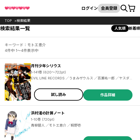
カート
検索
ログイン
会員登録
TOP
検索結果
検索結果一覧
人気順
新着順
キーワード：モトエ恵介
4件中 1～4件表示中
月刊少年シリウス
1-141巻 (620～722pt)
EVIL LINE RECORDS ／うまみザウルス ／百瀬祐一郎 ／ヤスダスズヒト ／伏瀬 ／茶々 ／杉本萌 ／清水茜 ／弐瓶勉 ／光永康則 ／沙村広明 ／土田陸 ／割田コマ ／蟹江鉄史 ／馬場康誌 ／加茂セイ ／刀坂アキラ ／遠山えま ／カトウコトノ ／柿原優子 ／ヤス ／川上泰樹 ／高田裕三 ／横田卓馬 ／イダタツヒコ ／士貴智志 ／虎走かける ／タツオ ／柴 ／神楽坂淳 ／雷蔵 ／荒木光 ／香月日輪 ／深山和香 ／戸野タエ ／リカチ ／MAGES. ／Chiyo St.Inc ／園心ふつう ／梅原英司
試し読み
作品詳細
浜村渚の計算ノート
1-10巻 (720pt)
青柳碧人 ／モトエ恵介 ／桐野壱