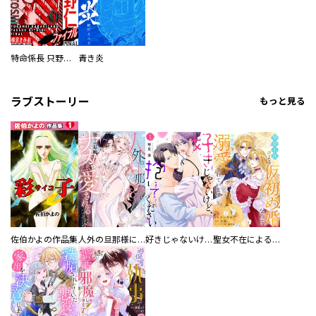
特命係長 只野仁ファイナル 愛蔵版
青き炎
ラブストーリー
もっと見る
佐伯かよの作品集
人外の旦那様に娶られ毎晩ナカまで愛される…。アンソロジー
好きじゃないけど、抱いてください【電子単行本版／特典おまけ付き】
聖女不在による仮初め婚なのに、不器用な王太子に溺愛されています【電子単行本版／特典おまけ付き】