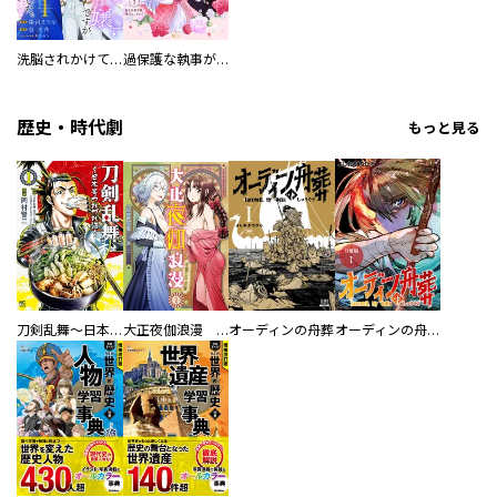
洗脳されかけていた悪役令嬢ですが家出を決意しました。【電子単行本版／特典おまけ付き】
過保護な執事が私の婚活を邪魔してきます！ 分冊版
歴史・時代劇
もっと見る
刀剣乱舞～日本号つれづれ酒～
大正夜伽浪漫 －金曜日の花嫁—
オーディンの舟葬
オーディンの舟葬 分冊版