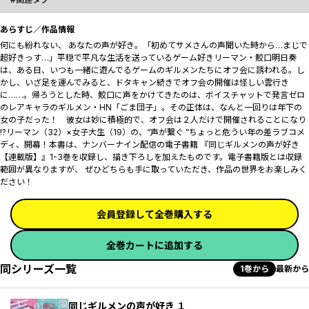
あらすじ／作品情報
何にも紛れない、 あなたの声が好き――。「初めてサメさんの声聞いた時から…まじで
超好きっす…」平穏で平凡な生活を送っているゲーム好きリーマン・鮫口明日奏
は、ある日、いつも一緒に遊んでるゲームのギルメンたちにオフ会に誘われる。し
かし、いざ足を運んでみると、ドタキャン続きでオフ会の開催は怪しい雲行き
に……。帰ろうとした時、鮫口に声をかけてきたのは、ボイスチャットで発言ゼロ
のレアキャラのギルメン・HN「ごま団子」。その正体は、なんと一回りは年下の
女の子だった！ 彼女は妙に積極的で、オフ会は２人だけで開催されることになり
――!?リーマン（32）×女子大生（19）の、“声が繋ぐ ”ちょっと危うい年の差ラブコメ
ディ、開幕！本書は、ナンバーナイン配信の電子書籍 『同じギルメンの声が好き
【連載版】』1-3巻を収録し、描き下ろしを加えたものです。電子書籍版とは収録
範囲が異なりますが、 ぜひどちらも手に取っていただき、作品の世界をお楽しみく
ださい！
会員登録して全巻購入する
全巻カートに追加する
同シリーズ一覧
1巻から
最新から
同じギルメンの声が好き １