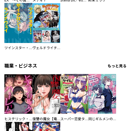
EX ～その賞金稼ぎは、世界の出口を探す～【単行本版】
メテオ７
Stella bit／es【単話版】
終末ミッケ
ツインスター・サイクロン・ランナウェイ
ヴェルドライチオシ聖典パック 『転スラ』ミニ画集付き シリウス人気作３選
職業・ビジネス
もっと見る
ヒステリック・ハーレム～搾られる男と堕ちる女～【電子単行本版】
復讐の魔女【電子単行本版】
スーパー恋愛タイム！～現場でドＳな彼女は自宅でデレる～
同じギルメンの声が好き