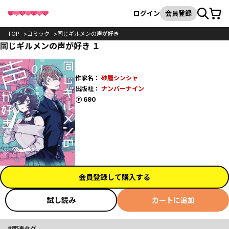
カート
検索
ログイン
会員登録
TOP
コミック
同じギルメンの声が好き
同じギルメンの声が好き １
作家名：
砂履シンシャ
出版社：
ナンバーナイン
ポイント
690
会員登録して購入する
試し読み
カートに追加
関連タグ