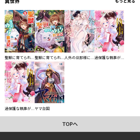
異世界
もっと見る
聖獣に育てられた少年の異世界ゆるり放浪記～神様からもらったチート魔法で、仲間たちとスローライフを満喫中～
聖獣に育てられた少年の異世界ゆるり放浪記～神様からもらったチート魔法で、仲間たちとスローライフを満喫中～【分冊版】
人外の旦那様に娶られ毎晩ナカまで愛される…。アンソロジー
過保護な執事が私の婚活を邪魔してきます！ 分冊版
過保護な執事が私の婚活を邪魔してきます！
ヤマ台国
TOPへ