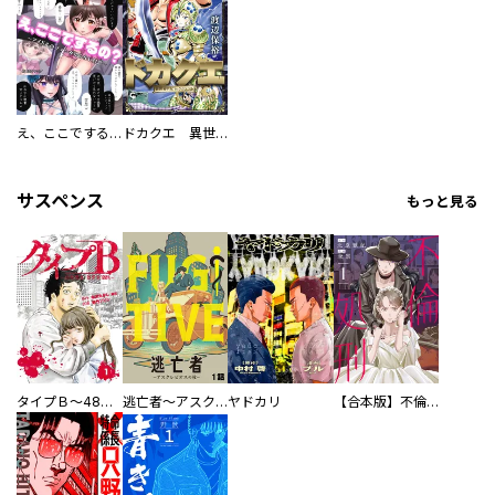
え、ここでするの？ アイドルのファンが知らない日常
ドカクエ 異世界ドカコッククエスト
サスペンス
もっと見る
タイプＢ～48時間後、致死率100％～【単話】
逃亡者～アスクレピオスの杖～
ヤドカリ
【合本版】不倫処刑