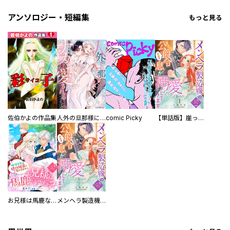
アンソロジー・短編集
もっと見る
佐伯かよの作品集
人外の旦那様に娶られ毎晩ナカまで愛される…。アンソロジー
comic Picky
【単話版】崖っぷち令嬢ですが、意地と策略で幸せになります！シリーズ
お兄様は馬鹿なんですか？～地味王女は婚約破棄に巻き込まれる～
メンヘラ製造機の公爵令息（過保護）が溺愛してきます