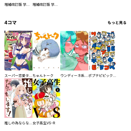
増補改訂版 学研まんが NEW世界の歴史 別巻 人物学習事典
増補改訂版 学研まんが NEW世界の歴史 別巻 世界遺産学習事典
4コマ
もっと見る
スーパー恋愛タイム！～現場でドＳな彼女は自宅でデレる～
ちゅんトーク
ウンディーネ系彼氏
ポプテピピック SEASON EIGHT
推しの為ならなんでもします！
女子高生VS-R