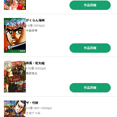
作品詳細
がくらん海峡
1-5巻 (300pt)
中島徳博
作品詳細
疾風・虹丸組
1-10巻 (500pt)
桑原真也
作品詳細
ザ・代紋
1-5巻 (90～300pt)
土光てつみ