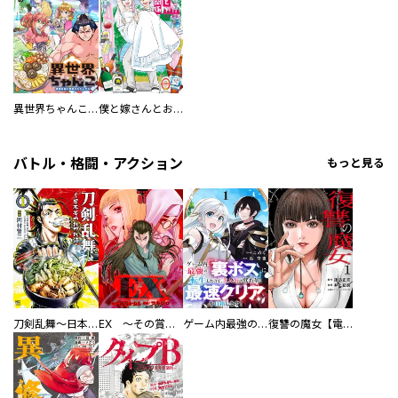
異世界ちゃんこ～横綱目前に召喚されたんだが～ 【連載版】
僕と嫁さんとお酒の関係
バトル・格闘・アクション
もっと見る
刀剣乱舞～日本号つれづれ酒～
EX ～その賞金稼ぎは、世界の出口を探す～【単行本版】
ゲーム内最強の『裏ボス』に転生したので、主人公の代わりに最速クリアを目指します！【電子単行本版】
復讐の魔女【電子単行本版】