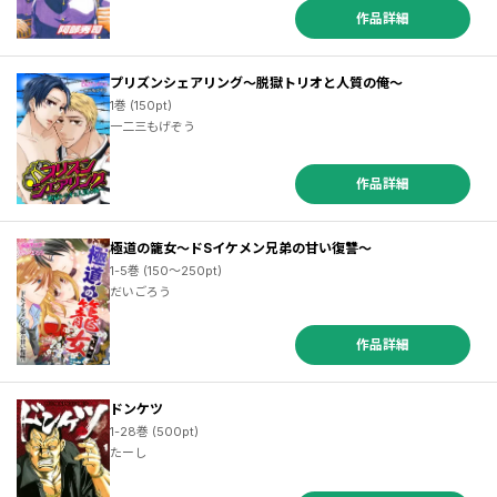
作品詳細
プリズンシェアリング～脱獄トリオと人質の俺～
1巻 (150pt)
一二三もげぞう
作品詳細
極道の籠女～ドSイケメン兄弟の甘い復讐～
1-5巻 (150～250pt)
だいごろう
作品詳細
ドンケツ
1-28巻 (500pt)
たーし