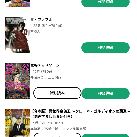
作品詳細
ザ・ファブル
1-22巻 (80～790pt)
南勝久
作品詳細
鶯谷デッドゾーン
1-10巻 (789pt)
井深みつ ／三日閉両
試し読み
作品詳細
【合本版】異世界金融王 ～クローネ・ゴルディオンの覇道～
（描き下ろしおまけ付き）
1-5巻 (500～600pt)
箕崎准 ／高槻今城 ／アンブル編集部