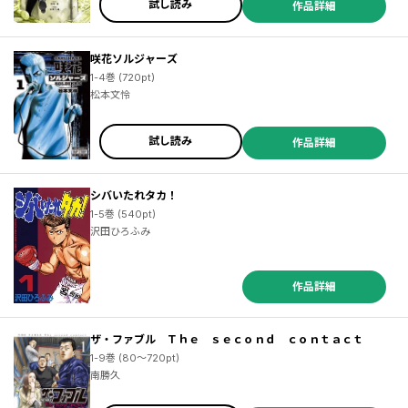
試し読み
作品詳細
咲花ソルジャーズ
1-4巻 (720pt)
松本文怜
試し読み
作品詳細
シバいたれタカ！
1-5巻 (540pt)
沢田ひろふみ
作品詳細
ザ・ファブル Ｔｈｅ ｓｅｃｏｎｄ ｃｏｎｔａｃｔ
1-9巻 (80～720pt)
南勝久