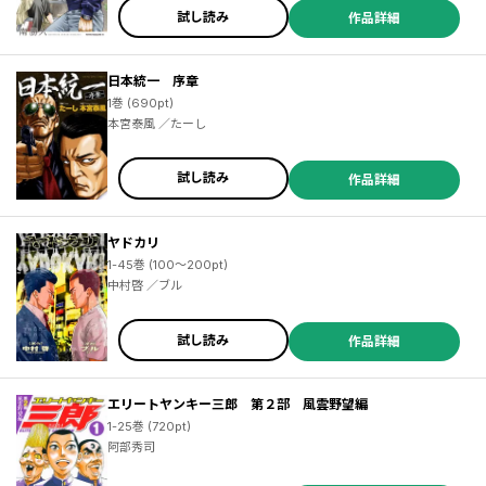
試し読み
作品詳細
日本統一 序章
1巻 (690pt)
本宮泰風 ／たーし
試し読み
作品詳細
ヤドカリ
1-45巻 (100～200pt)
中村啓 ／ブル
試し読み
作品詳細
エリートヤンキー三郎 第２部 風雲野望編
1-25巻 (720pt)
阿部秀司