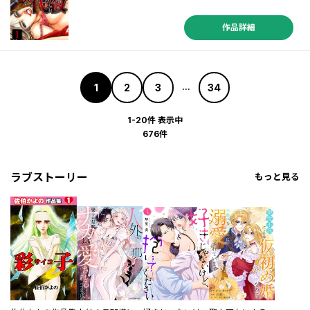
作品詳細
1
2
3
34
...
1-20件 表示中
676件
ラブストーリー
もっと見る