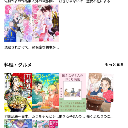
佐伯かよの作品集
人外の旦那様に娶られ毎晩ナカまで愛される…。アンソロジー
好きじゃないけど、抱いてください【電子単行本版／特典おまけ付き】
聖女不在による仮初め婚なのに、不器用な王太子に溺愛されています【電子単行本版／特典おまけ付き】
洗脳されかけていた悪役令嬢ですが家出を決意しました。【電子単行本版／特典おまけ付き】
過保護な執事が私の婚活を邪魔してきます！ 分冊版
料理・グルメ
もっと見る
刀剣乱舞～日本号つれづれ酒～
カラちゃんとシトーさんと、 【分冊版】
働き女子3人のおうち晩酌
働くふたりのごほうび飯