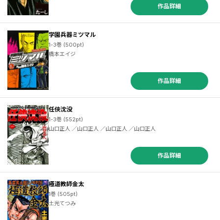
作品詳細
学園兵器ミツマル
1-3巻 (500pt)
橋本エイジ
作品詳細
任侠沈没
1-3巻 (552pt)
山口正人 ／山口正人 ／山口正人 ／山口正人
作品詳細
極道教師金太
1巻 (505pt)
土光てつみ