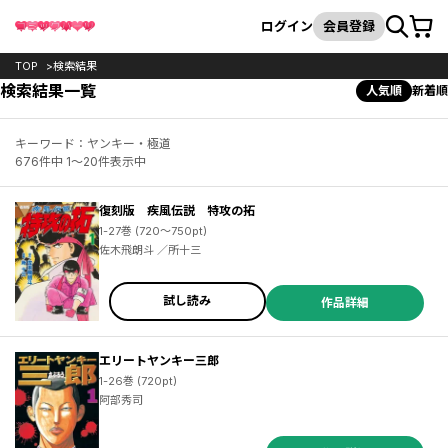
カート
検索
ログイン
会員登録
TOP
検索結果
検索結果一覧
人気順
新着順
キーワード：ヤンキー・極道
676件中 1～20件表示中
復刻版 疾風伝説 特攻の拓
1-27巻 (720～750pt)
佐木飛朗斗 ／所十三
試し読み
作品詳細
エリートヤンキー三郎
1-26巻 (720pt)
阿部秀司