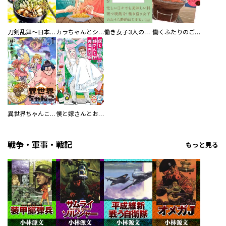
刀剣乱舞～日本号つれづれ酒～
カラちゃんとシトーさんと、 【分冊版】
働き女子3人のおうち晩酌
働くふたりのごほうび飯
異世界ちゃんこ～横綱目前に召喚されたんだが～ 【連載版】
僕と嫁さんとお酒の関係
戦争・軍事・戦記
もっと見る