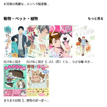
お兄様は馬鹿なんですか？～地味王女は婚約破棄に巻き込まれる～
メンヘラ製造機の公爵令息（過保護）が溺愛してきます
動物・ペット・植物
もっと見る
化けねこ招き
化けねこ招き【描きおろし付合冊版】
2人（匹）くらし。
小さな瞳 大きな鼓動
まろまろ日和【豪華版】
野性のぽーぽー【豪華版】