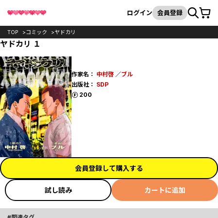
カート
検索
ログイン
会員登録
TOP
コミック
ヤドカリ
ヤドカリ １
作家名：
中村啓
／
ブル
出版社：
SDP
ポイント
200
会員登録して購入する
試し読み
カートに追加
関連タグ