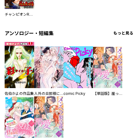
チャンピオンRED
アンソロジー・短編集
もっと見る
佐伯かよの作品集
人外の旦那様に娶られ毎晩ナカまで愛される…。アンソロジー
comic Picky
【単話版】崖っぷち令嬢ですが、意地と策略で幸せになります！シリーズ