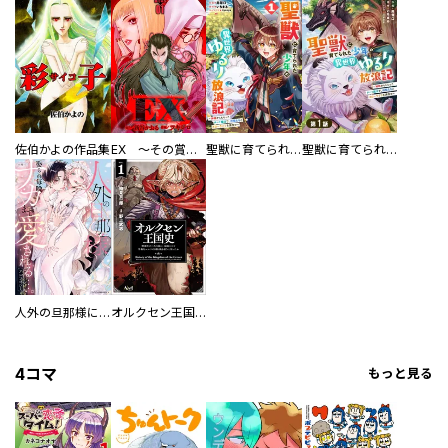
佐伯かよの作品集
EX ～その賞金稼ぎは、世界の出口を探す～【単行本版】
聖獣に育てられた少年の異世界ゆるり放浪記～神様からもらったチート魔法で、仲間たちとスローライフを満喫中～
聖獣に育てられた少年の異世界ゆるり放浪記～神様からもらったチート魔法で、仲間たちとスローライフを満喫中～【分冊版】
人外の旦那様に娶られ毎晩ナカまで愛される…。アンソロジー
オルクセン王国史
4コマ
もっと見る