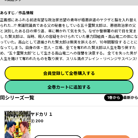
あらすじ／作品情報
正義感にあふれる前途有望な政治家志望の青年が極悪非道のヤクザと脳を入れ替え
られた...!? 衆議院議員である父の秘書をしている五十里賢太郎は、悪徳政治家の父
と決別したある日の帰り道、車に轢かれて気を失う。なぜか警察署の前で目を覚ま
し た賢太郎は、当時、殺人の容疑をかけられていた暴力団組員・高山竜二の体にな
っていた。高山として逮捕された賢太郎は無実を訴えるが、10年間服役す ることに
なってしまう。自身の体・恋人・立場、全てを奪われた賢太郎は人生を取り戻すた
め、“五十里賢太郎”として生きる高山竜二への復讐を決意する。 全てを失った男が
人生を賭けて奪われたものを取り戻す、スリル満点ブレイン・リベンジサスペンス!
会員登録して全巻購入する
全巻カートに追加する
同シリーズ一覧
1巻から
最新から
ヤドカリ １
ポイント
200