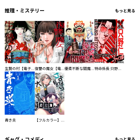
推理・ミステリー
もっと見る
生贄の村【電子単行本版】
復讐の魔女【電子単行本版】
優柔不断な閻魔さま
特命係長 只野仁ファイナル 愛蔵版
青き炎
【フルカラー】さよなら、私の大好きな１０００人のキミ。
ギャグ・コメディ
もっと見る