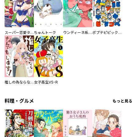
スーパー恋愛タイム！～現場でドＳな彼女は自宅でデレる～
ちゅんトーク
ウンディーネ系彼氏
ポプテピピック SEASON EIGHT
推しの為ならなんでもします！
女子高生VS-R
料理・グルメ
もっと見る