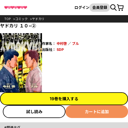
カート
検索
ログイン
会員登録
TOP
コミック
ヤドカリ
ヤドカリ １０−②
作家名：
中村啓
／
ブル
出版社：
SDP
19巻を購入する
試し読み
カートに追加
関連タグ