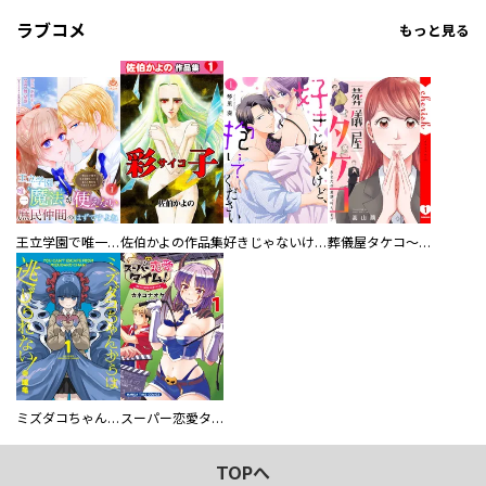
ラブコメ
もっと見る
王立学園で唯一魔法が使えない庶民仲間のはずですよね～実は王子様で私を溺愛しているなんて告白はやめてください～
佐伯かよの作品集
好きじゃないけど、抱いてください【電子単行本版／特典おまけ付き】
葬儀屋タケコ～あなたの最期、叶えます【電子単行本版】
ミズダコちゃんからは逃げられない！
スーパー恋愛タイム！～現場でドＳな彼女は自宅でデレる～
TOPへ