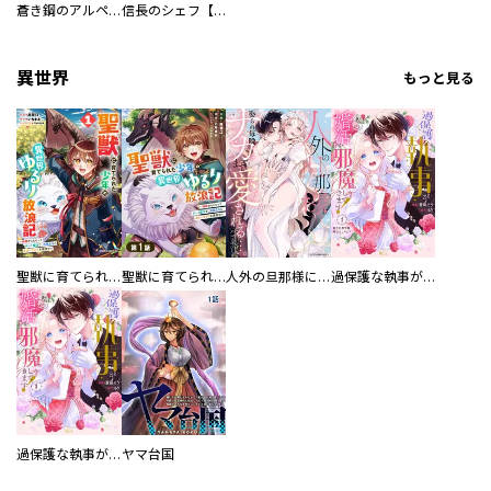
蒼き鋼のアルペジオ
信長のシェフ【単話版】
異世界
もっと見る
聖獣に育てられた少年の異世界ゆるり放浪記～神様からもらったチート魔法で、仲間たちとスローライフを満喫中～
聖獣に育てられた少年の異世界ゆるり放浪記～神様からもらったチート魔法で、仲間たちとスローライフを満喫中～【分冊版】
人外の旦那様に娶られ毎晩ナカまで愛される…。アンソロジー
過保護な執事が私の婚活を邪魔してきます！ 分冊版
過保護な執事が私の婚活を邪魔してきます！
ヤマ台国