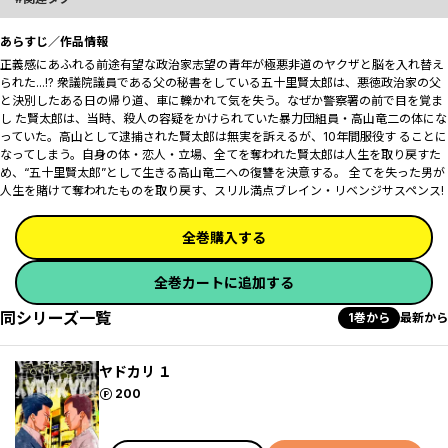
あらすじ／作品情報
正義感にあふれる前途有望な政治家志望の青年が極悪非道のヤクザと脳を入れ替え
られた...!? 衆議院議員である父の秘書をしている五十里賢太郎は、悪徳政治家の父
と決別したある日の帰り道、車に轢かれて気を失う。なぜか警察署の前で目を覚ま
し た賢太郎は、当時、殺人の容疑をかけられていた暴力団組員・高山竜二の体にな
っていた。高山として逮捕された賢太郎は無実を訴えるが、10年間服役す ることに
なってしまう。自身の体・恋人・立場、全てを奪われた賢太郎は人生を取り戻すた
め、“五十里賢太郎”として生きる高山竜二への復讐を決意する。 全てを失った男が
人生を賭けて奪われたものを取り戻す、スリル満点ブレイン・リベンジサスペンス!
全巻購入する
全巻カートに追加する
同シリーズ一覧
1巻から
最新から
ヤドカリ １
ポイント
200