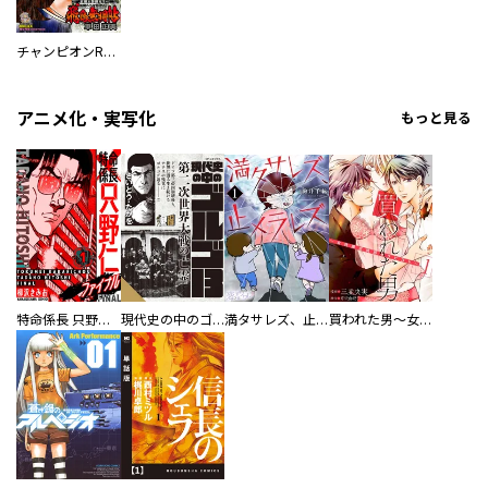
チャンピオンRED
アニメ化・実写化
もっと見る
特命係長 只野仁ファイナル 愛蔵版
現代史の中のゴルゴ13
満タサレズ、止メラレズ
買われた男～女性限定快感セラピスト～【描き下ろしおまけ付き特装版】