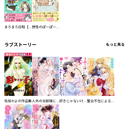
まろまろ日和【豪華版】
野性のぽーぽー【豪華版】
ラブストーリー
もっと見る
佐伯かよの作品集
人外の旦那様に娶られ毎晩ナカまで愛される…。アンソロジー
好きじゃないけど、抱いてください【電子単行本版／特典おまけ付き】
聖女不在による仮初め婚なのに、不器用な王太子に溺愛されています【電子単行本版／特典おまけ付き】