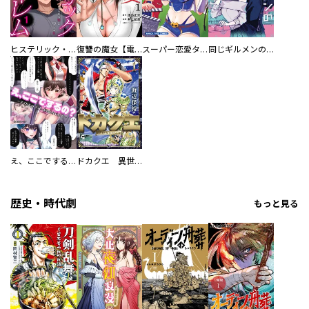
ヒステリック・ハーレム～搾られる男と堕ちる女～【電子単行本版】
復讐の魔女【電子単行本版】
スーパー恋愛タイム！～現場でドＳな彼女は自宅でデレる～
同じギルメンの声が好き
え、ここでするの？ アイドルのファンが知らない日常
ドカクエ 異世界ドカコッククエスト
歴史・時代劇
もっと見る