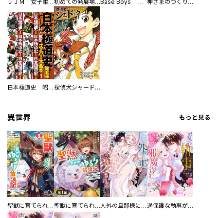
ＪＪＭ 女子柔道部物語 社会人編
初めての発展場 【白抜き修正版】
Base Boys 新装版
神さまのつくりかた。スーパー大合本
日本極道史 昭和編 スーパー大合本
探偵犬シャードック（新装版）
異世界
もっと見る
聖獣に育てられた少年の異世界ゆるり放浪記～神様からもらったチート魔法で、仲間たちとスローライフを満喫中～
聖獣に育てられた少年の異世界ゆるり放浪記～神様からもらったチート魔法で、仲間たちとスローライフを満喫中～【分冊版】
人外の旦那様に娶られ毎晩ナカまで愛される…。アンソロジー
過保護な執事が私の婚活を邪魔してきます！ 分冊版