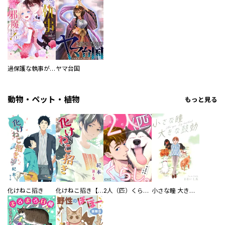
過保護な執事が私の婚活を邪魔してきます！
ヤマ台国
動物・ペット・植物
もっと見る
化けねこ招き
化けねこ招き【描きおろし付合冊版】
2人（匹）くらし。
小さな瞳 大きな鼓動