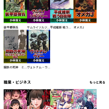
装甲擲弾兵
サムライソルジャー SAMURAI SOLDIER
平成維新 戦う自衛隊
オメガJ
鋼鉄の死神 ミヒャエル・ビットマン戦記
ヴェトナム・ウォー VIETNAM WAR
職業・ビジネス
もっと見る