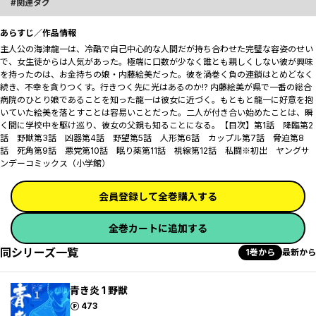
関連タグ
あらすじ／作品情報
主人公の海津龍一は、冷酷で自己中心的な人間だが持ち合わせた完璧な容姿のせい
で、女生徒からは人気があった。極端に口数が少なく誰とも親しくしない彼が興味
を持ったのは、お金持ちの娘・内藤絵美だった。彼を渦巻く負の連鎖はとめどなく
続き、不幸を貪りつくす。行きつく先に光はあるのか!? 内藤絵美が県で一番の総合
病院のひとり娘であることを知った龍一は彼女に近づく。もともと龍一に好意を抱
いていた絵美を落とすことは容易いことだった。二人が付き合い始めたことは、瞬
く間に学校中を駆け巡り、彼女の父親も知ることになる。【目次】第1話 降臨第2
話 野獣第3話 凶器第4話 野望第5話 人形第6話 カップル第7話 脅迫第8
話 死角第9話 悪党第10話 眠り薬第11話 視線第12話 私闘※初出 ヤングサ
ンデーコミックス（小学館）
会員登録して全巻購入する
全巻カートに追加する
同シリーズ一覧
1巻から
最新から
青き炎 1 野獣
ポイント
473