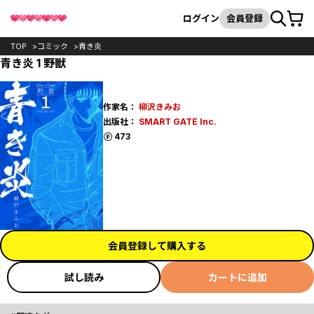
カート
検索
ログイン
会員登録
TOP
コミック
青き炎
青き炎 1 野獣
作家名：
柳沢きみお
出版社：
SMART GATE Inc.
ポイント
473
会員登録して購入する
試し読み
カートに追加