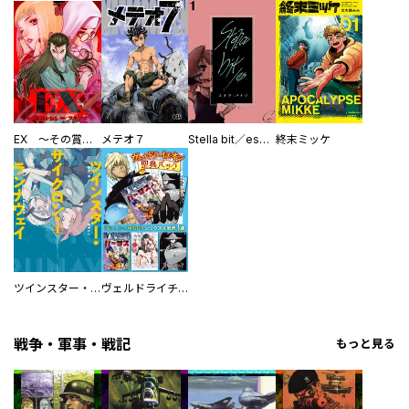
EX ～その賞金稼ぎは、世界の出口を探す～【単行本版】
メテオ７
Stella bit／es【単話版】
終末ミッケ
ツインスター・サイクロン・ランナウェイ
ヴェルドライチオシ聖典パック 『転スラ』ミニ画集付き シリウス人気作３選
戦争・軍事・戦記
もっと見る