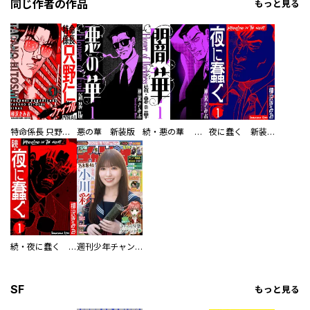
同じ作者の作品
もっと見る
特命係長 只野仁ファイナル 愛蔵版
悪の華 新装版
続・悪の華 闇華 新装版
夜に蠢く 新装版
続・夜に蠢く 新装版
週刊少年チャンピオン
SF
もっと見る