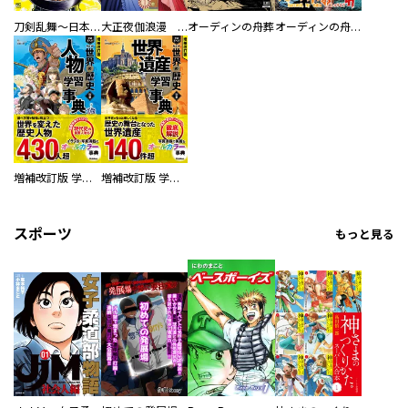
刀剣乱舞～日本号つれづれ酒～
大正夜伽浪漫 －金曜日の花嫁—
オーディンの舟葬
オーディンの舟葬 分冊版
増補改訂版 学研まんが NEW世界の歴史 別巻 人物学習事典
増補改訂版 学研まんが NEW世界の歴史 別巻 世界遺産学習事典
スポーツ
もっと見る