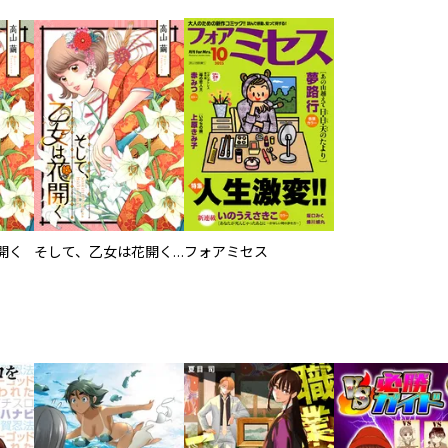
開く
そして、乙女は花開く【合冊版】
フォアミセス