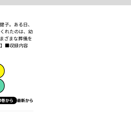
子――。ある日、
をくれたのは、幼
さまざまな葬儀を
】■収録内容
1巻から
最新から