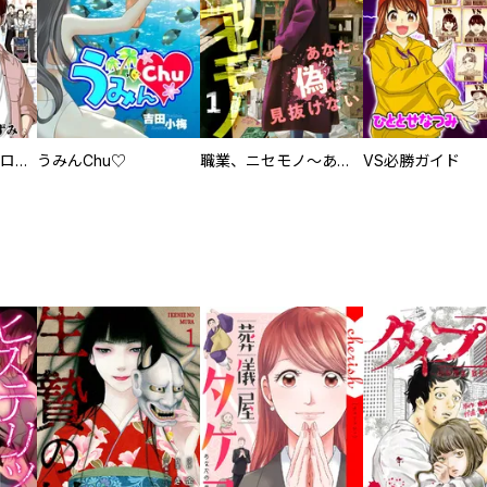
回胴創世記 パチスロを創った男達
うみんChu♡
職業、ニセモノ～あなたに偽は見抜けない【電子単行本版】
VS必勝ガイド