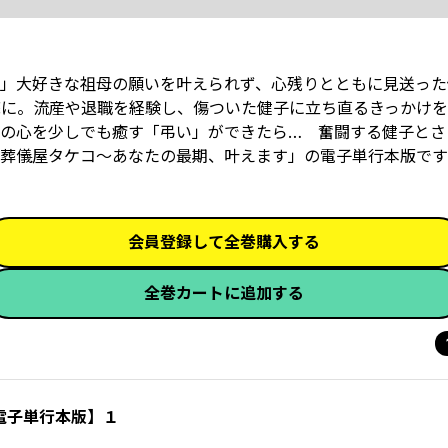
」大好きな祖母の願いを叶えられず、心残りとともに見送った健
底に。流産や退職を経験し、傷ついた健子に立ち直るきっかけ
かの心を少しでも癒す「弔い」ができたら…―― 奮闘する健子と
葬儀屋タケコ～あなたの最期、叶えます」の電子単行本版です
会員登録して全巻購入する
全巻カートに追加する
電子単行本版】１