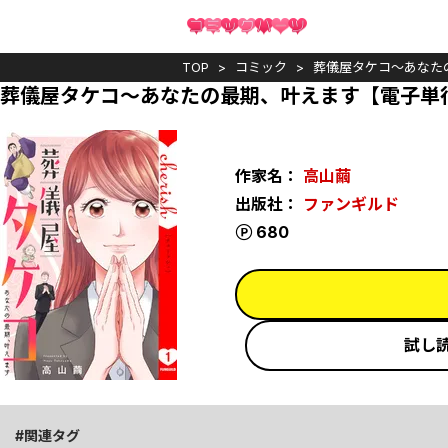
TOP
コミック
葬儀屋タケコ～あなた
葬儀屋タケコ～あなたの最期、叶えます【電子単
作家名：
高山繭
出版社：
ファンギルド
ポイント
680
試し
関連タグ