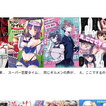
復讐の魔女【電子単行本版】
スーパー恋愛タイム！～現場でドＳな彼女は自宅でデレる～
同じギルメンの声が好き