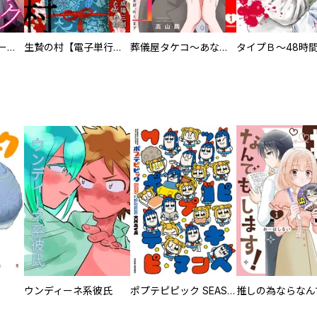
ヒステリック・ハーレム～搾られる男と堕ちる女～【電子単行本版】
生贄の村【電子単行本版】
葬儀屋タケコ～あなたの最期、叶えます【電子単行本版】
ウンディーネ系彼氏
ポプテピピック SEASON EIGHT