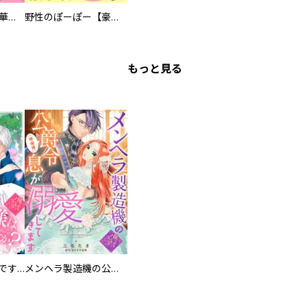
まろまろ日和【豪華版】
野性のぽーぽー【豪華版】
もっと見る
お兄様は馬鹿なんですか？～地味王女は婚約破棄に巻き込まれる～
メンヘラ製造機の公爵令息（過保護）が溺愛してきます