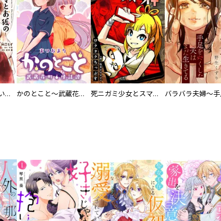
百々とお狐の見習い巫女生活【単行本版】
かのとこと～武蔵花町怪話譚～ 【連載版】
死ニガミ少女とスマホ神