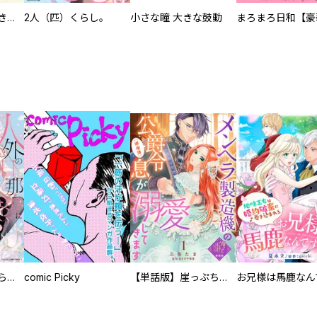
化けねこ招き【描きおろし付合冊版】
2人（匹）くらし。
小さな瞳 大きな鼓動
人外の旦那様に娶られ毎晩ナカまで愛される…。アンソロジー
comic Picky
【単話版】崖っぷち令嬢ですが、意地と策略で幸せになります！シリーズ