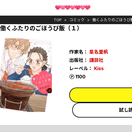
TOP
コミック
働くふたりのごほうび
働くふたりのごほうび飯（１）
作家名：
星名里帆
出版社：
講談社
レーベル：
Kiss
ポイント
1100
試し