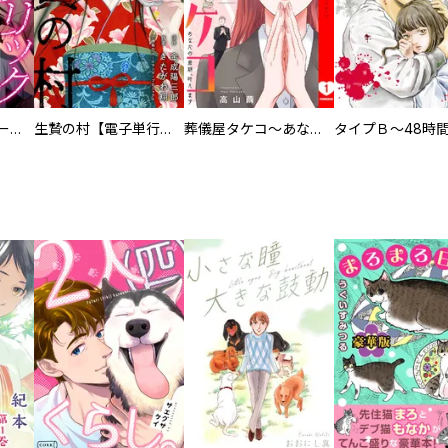
ヒステリック・ハーレム～搾られる男と堕ちる女～【電子単行本版】
生贄の村【電子単行本版】
葬儀屋タケコ～あなたの最期、叶えます【電子単行本版】