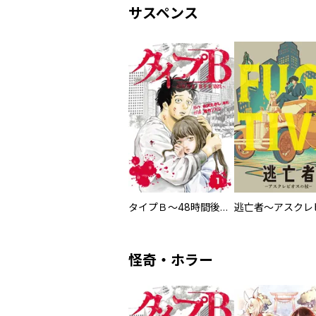
サスペンス
タイプＢ～48時間後、致死率100％～【単話】
怪奇・ホラー