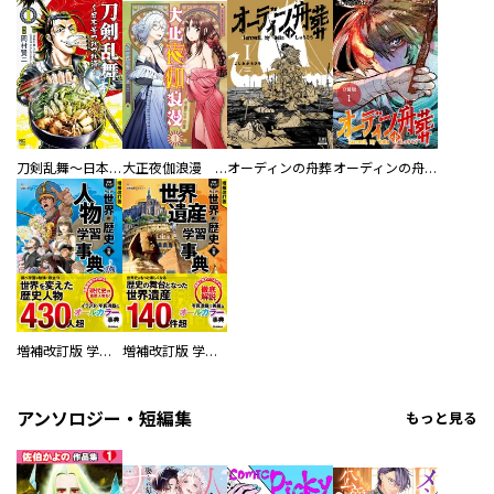
刀剣乱舞～日本号つれづれ酒～
大正夜伽浪漫 －金曜日の花嫁—
オーディンの舟葬
オーディンの舟葬 分冊版
増補改訂版 学研まんが NEW世界の歴史 別巻 人物学習事典
増補改訂版 学研まんが NEW世界の歴史 別巻 世界遺産学習事典
アンソロジー・短編集
もっと見る