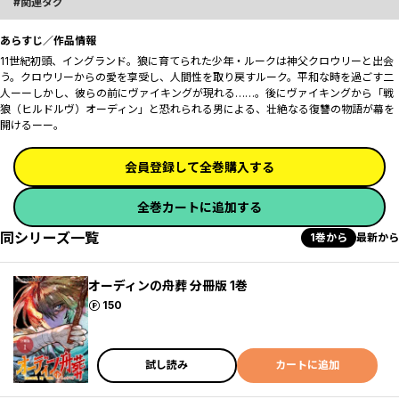
関連タグ
あらすじ／作品情報
11世紀初頭、イングランド。狼に育てられた少年・ルークは神父クロウリーと出会
う。クロウリーからの愛を享受し、人間性を取り戻すルーク。平和な時を過ごす二
人ーーしかし、彼らの前にヴァイキングが現れる……。後にヴァイキングから「戦
狼（ヒルドルヴ）オーディン」と恐れられる男による、壮絶なる復讐の物語が幕を
開けるーー。
会員登録して全巻購入する
全巻カートに追加する
同シリーズ一覧
1巻から
最新から
オーディンの舟葬 分冊版 1巻
ポイント
150
試し読み
カートに追加