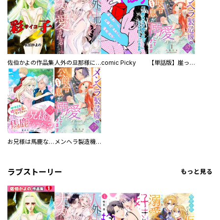
佐伯かよの作品集
人外の旦那様に娶られ毎晩ナカまで愛される…。アンソロジー
comic Picky
【単話版】崖っぷち令嬢ですが、意地と策略で幸せになります！シリーズ
お兄様は馬鹿なんですか？～地味王女は婚約破棄に巻き込まれる～
メンヘラ製造機の公爵令息（過保護）が溺愛してきます
ラブストーリー
もっと見る