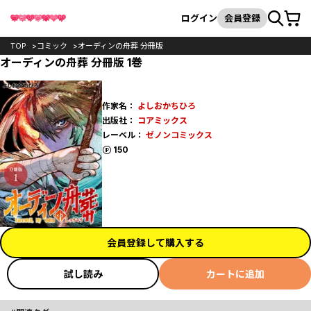
カート
検索
ログイン
会員登録
TOP
コミック
オーディンの舟葬 分冊版
オーディンの舟葬 分冊版 1巻
作家名：
よしおかちひろ
出版社：
コアミックス
レーベル：
ゼノンコミックス
ポイント
150
会員登録して購入する
試し読み
カートに追加