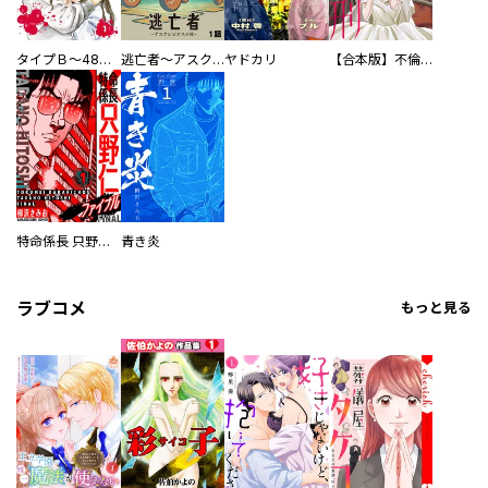
タイプＢ～48時間後、致死率100％～【単話】
逃亡者～アスクレピオスの杖～
ヤドカリ
【合本版】不倫処刑
特命係長 只野仁ファイナル 愛蔵版
青き炎
ラブコメ
もっと見る