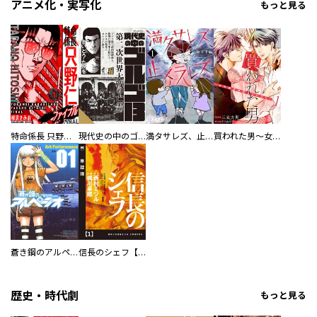
アニメ化・実写化
もっと見る
特命係長 只野仁ファイナル 愛蔵版
現代史の中のゴルゴ13
満タサレズ、止メラレズ
買われた男～女性限定快感セラピスト～【描き下ろしおまけ付き特装版】
蒼き鋼のアルペジオ
信長のシェフ【単話版】
歴史・時代劇
もっと見る