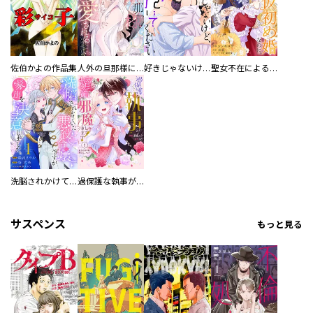
佐伯かよの作品集
人外の旦那様に娶られ毎晩ナカまで愛される…。アンソロジー
好きじゃないけど、抱いてください【電子単行本版／特典おまけ付き】
聖女不在による仮初め婚なのに、不器用な王太子に溺愛されています【電子単行本版／特典おまけ付き】
洗脳されかけていた悪役令嬢ですが家出を決意しました。【電子単行本版／特典おまけ付き】
過保護な執事が私の婚活を邪魔してきます！ 分冊版
サスペンス
もっと見る