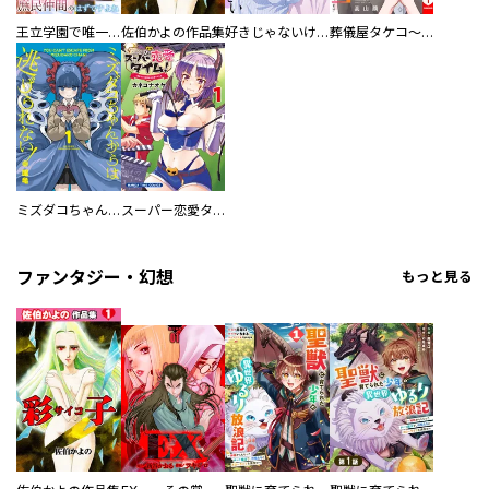
王立学園で唯一魔法が使えない庶民仲間のはずですよね～実は王子様で私を溺愛しているなんて告白はやめてください～
佐伯かよの作品集
好きじゃないけど、抱いてください【電子単行本版／特典おまけ付き】
葬儀屋タケコ～あなたの最期、叶えます【電子単行本版】
ミズダコちゃんからは逃げられない！
スーパー恋愛タイム！～現場でドＳな彼女は自宅でデレる～
ファンタジー・幻想
もっと見る