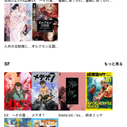
佐伯かよの作品集
EX ～その賞金稼ぎは、世界の出口を探す～【単行本版】
聖獣に育てられた少年の異世界ゆるり放浪記～神様からもらったチート魔法で、仲間たちとスローライフを満喫中～
聖獣に育てられた少年の異世界ゆるり放浪記～神様からもらったチート魔法で、仲間たちとスローライフを満喫中～【分冊版】
人外の旦那様に娶られ毎晩ナカまで愛される…。アンソロジー
オルクセン王国史
SF
もっと見る
EX ～その賞金稼ぎは、世界の出口を探す～【単行本版】
メテオ７
Stella bit／es【単話版】
終末ミッケ