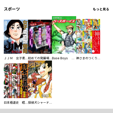
スポーツ
もっと見る
ＪＪＭ 女子柔道部物語 社会人編
初めての発展場 【白抜き修正版】
Base Boys 新装版
神さまのつくりかた。スーパー大合本
日本極道史 昭和編 スーパー大合本
探偵犬シャードック（新装版）