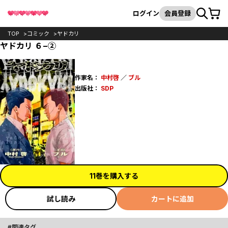
カート
検索
ログイン
会員登録
TOP
コミック
ヤドカリ
ヤドカリ ６−②
作家名：
中村啓
／
ブル
出版社：
SDP
11巻を購入する
試し読み
カートに追加
関連タグ