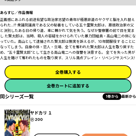
あらすじ／作品情報
正義感にあふれる前途有望な政治家志望の青年が極悪非道のヤクザと脳を入れ替え
られた...!? 衆議院議員である父の秘書をしている五十里賢太郎は、悪徳政治家の父
と決別したある日の帰り道、車に轢かれて気を失う。なぜか警察署の前で目を覚ま
し た賢太郎は、当時、殺人の容疑をかけられていた暴力団組員・高山竜二の体にな
っていた。高山として逮捕された賢太郎は無実を訴えるが、10年間服役す ることに
なってしまう。自身の体・恋人・立場、全てを奪われた賢太郎は人生を取り戻すた
め、“五十里賢太郎”として生きる高山竜二への復讐を決意する。 全てを失った男が
人生を賭けて奪われたものを取り戻す、スリル満点ブレイン・リベンジサスペンス!
全巻購入する
全巻カートに追加する
同シリーズ一覧
1巻から
最新から
ヤドカリ １
ポイント
200