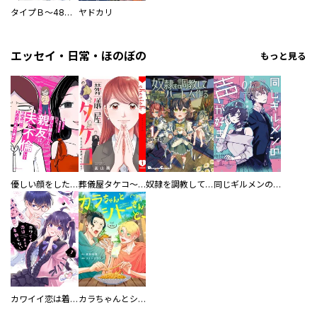
タイプＢ～48時間後、致死率100％～【単話】
ヤドカリ
エッセイ・日常・ほのぼの
もっと見る
優しい顔をした親友は、夫と不倫して私の家に入り込んできた。
葬儀屋タケコ～あなたの最期、叶えます【電子単行本版】
奴隷を調教してハーレム作る
同じギルメンの声が好き
カワイイ恋は着飾らない
カラちゃんとシトーさんと、 【分冊版】