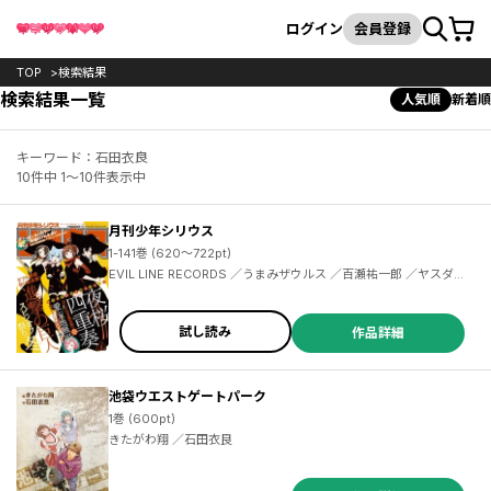
カート
検索
ログイン
会員登録
TOP
検索結果
検索結果一覧
人気順
新着順
キーワード：石田衣良
10件中 1～10件表示中
月刊少年シリウス
1-141巻 (620～722pt)
EVIL LINE RECORDS ／うまみザウルス ／百瀬祐一郎 ／ヤスダスズヒト ／伏瀬 ／茶々 ／杉本萌 ／清水茜 ／弐瓶勉 ／光永康則 ／沙村広明 ／土田陸 ／割田コマ ／蟹江鉄史 ／馬場康誌 ／加茂セイ ／刀坂アキラ ／遠山えま ／カトウコトノ ／柿原優子 ／ヤス ／川上泰樹 ／高田裕三 ／横田卓馬 ／イダタツヒコ ／士貴智志 ／虎走かける ／タツオ ／柴 ／神楽坂淳 ／雷蔵 ／荒木光 ／香月日輪 ／深山和香 ／戸野タエ ／リカチ ／MAGES. ／Chiyo St.Inc ／園心ふつう ／梅原英司
試し読み
作品詳細
池袋ウエストゲートパーク
1巻 (600pt)
きたがわ翔 ／石田衣良