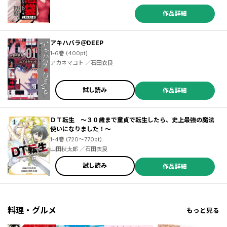
作品詳細
アキハバラ＠DEEP
1-6巻 (400pt)
アカネマコト ／石田衣良
試し読み
作品詳細
ＤＴ転生 ～３０歳まで童貞で転生したら、史上最強の魔法
使いになりました！～
1-4巻 (720～770pt)
山田秋太郎 ／石田衣良
試し読み
作品詳細
料理・グルメ
もっと見る