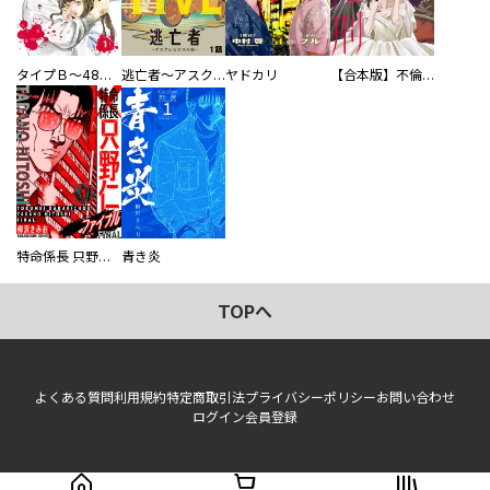
タイプＢ～48時間後、致死率100％～【単話】
逃亡者～アスクレピオスの杖～
ヤドカリ
【合本版】不倫処刑
特命係長 只野仁ファイナル 愛蔵版
青き炎
TOPへ
よくある質問
利用規約
特定商取引法
プライバシーポリシー
お問い合わせ
ログイン
会員登録