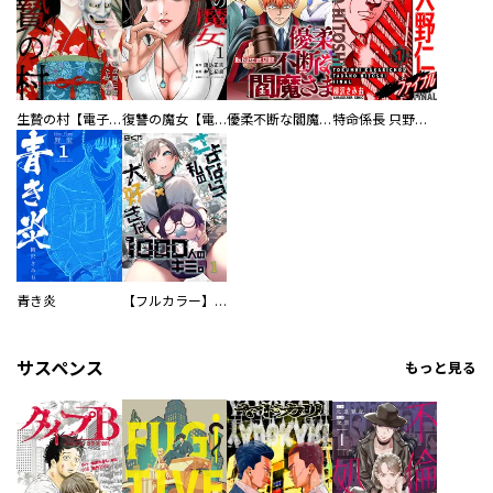
生贄の村【電子単行本版】
復讐の魔女【電子単行本版】
優柔不断な閻魔さま
特命係長 只野仁ファイナル 愛蔵版
青き炎
【フルカラー】さよなら、私の大好きな１０００人のキミ。
サスペンス
もっと見る