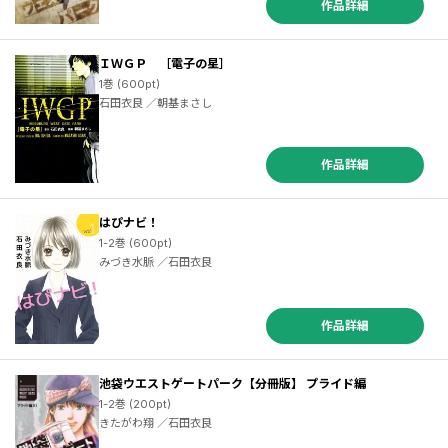
作品詳細
ＩＷＧＰ ［電子の星］
1巻 (600pt)
石田衣良 ／朝基まさし
作品詳細
／田中ほさな ／関根光太郎 ／東亜重工動画制作局 ／トオノキョウジ ／閃凡人 ／塩沢天人志 ／Ｋｆａｃｅ ／メイジメロウ ／塩野干支郎次 ／竹井１０日 ／維邪之托刀 ／Ｃｈｉｙｏ Ｓｔ．Ｉｎｃ． ／蒼空チョコ ／かいれめく ／九似良 ／石田衣良 ／山田秋太郎 ／中谷チカ ／飴野まち ／進む ／石黒直 ／築地俊彦 ／折音詩千生 ／はましま薫夫 ／布瀬 ／春原ロビンソン ／會川昇 ／名護ムツキ ／鐘弘亜樹 ／遠藤まめ ／堂本裕貴 ／ChiyoSt.Inc ／諌山創 ／ｈｏｕｎｏｒｉ ／中川沙樹 ／時久現代 ／スマ見 ／貝遼太郎 ／真綿 ／明石こや
はぴナビ！
1-2巻 (600pt)
みづき水脈 ／石田衣良
作品詳細
池袋ウエストゲートパーク【分冊版】 プライド編
1-2巻 (200pt)
きたがわ翔 ／石田衣良