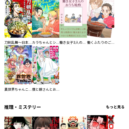
刀剣乱舞～日本号つれづれ酒～
カラちゃんとシトーさんと、 【分冊版】
働き女子3人のおうち晩酌
働くふたりのごほうび飯
異世界ちゃんこ～横綱目前に召喚されたんだが～ 【連載版】
僕と嫁さんとお酒の関係
推理・ミステリー
もっと見る