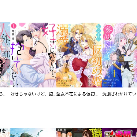
人外の旦那様に娶られ毎晩ナカまで愛される…。アンソロジー
好きじゃないけど、抱いてください【電子単行本版／特典おまけ付き】
聖女不在による仮初め婚なのに、不器用な王太子に溺愛されています【電子単行本版／特典おまけ付き】