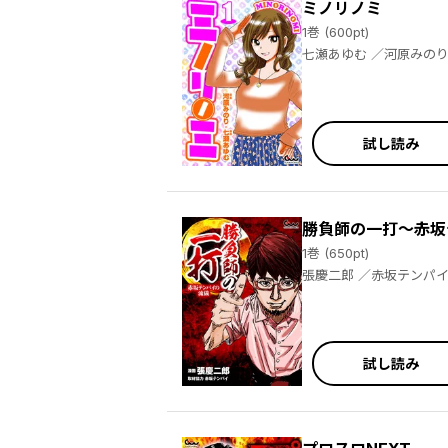
ミノリノミ
1巻 (600pt)
七瀬あゆむ ／河原みの
試し読み
勝負師の一打～赤坂
1巻 (650pt)
張慶二郎 ／赤坂テンパ
試し読み