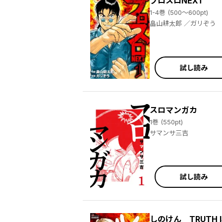
プロスロNEXT
1-4巻 (500～600pt)
畠山耕太郎 ／ガリぞう
試し読み
スロマンガカ
1巻 (550pt)
サマンサ三吉
試し読み
しのけん TRUTH IS