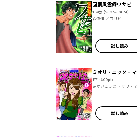
回胴風雲録ワサビ
1-8巻 (500～600pt)
森遊作 ／ワサビ
試し読み
ミオリ・ニッタ・マ
1巻 (600pt)
試し読み