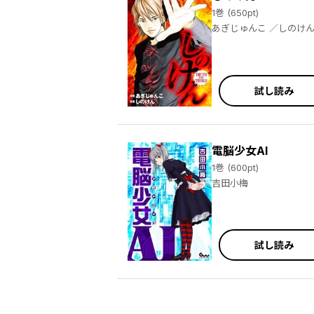
1巻 (650pt)
あぎじゅんこ ／しのけ
試し読み
電脳少女AI
1巻 (600pt)
吉田小梅
試し読み