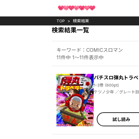
TOP
検索結果
検索結果一覧
キーワード：COMICスロマン
11件中 1～11件表示中
パチスロ弾丸トラベ
1-3巻 (600pt)
試し読み