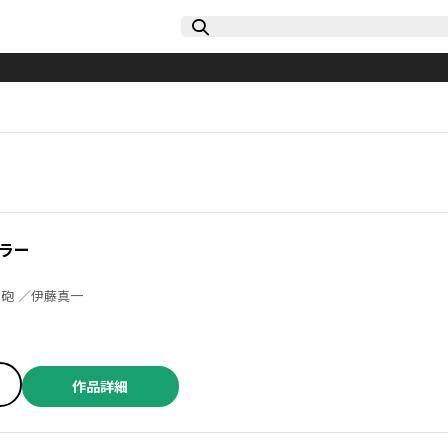
ラー
ケツノ少年 ／グレート巨砲 ／伊藤真一
作品詳細