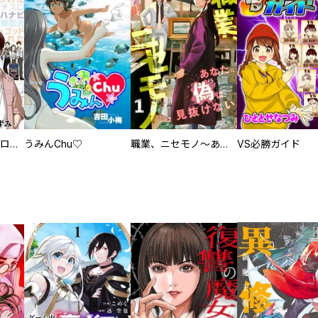
回胴創世記 パチスロを創った男達
うみんChu♡
職業、ニセモノ～あなたに偽は見抜けない【電子単行本版】
VS必勝ガイド