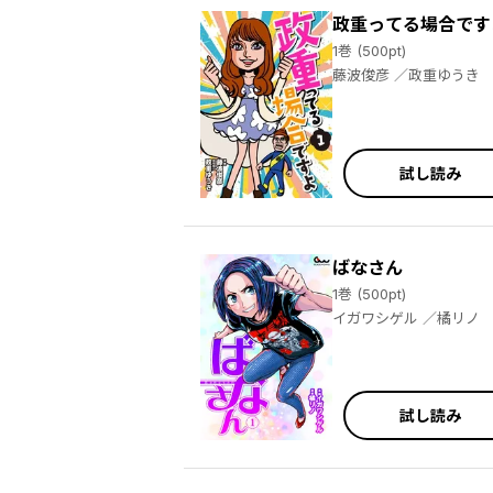
政重ってる場合です
1巻 (500pt)
藤波俊彦 ／政重ゆうき
試し読み
ばなさん
1巻 (500pt)
イガワシゲル ／橘リノ
試し読み