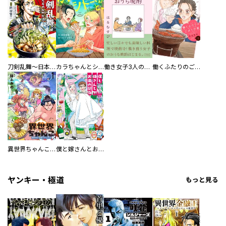
刀剣乱舞～日本号つれづれ酒～
カラちゃんとシトーさんと、 【分冊版】
働き女子3人のおうち晩酌
働くふたりのごほうび飯
異世界ちゃんこ～横綱目前に召喚されたんだが～ 【連載版】
僕と嫁さんとお酒の関係
ヤンキー・極道
もっと見る