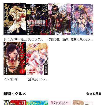
シノブグサ～柑子忍形由緒～
バリエンテス 伊達の鬼 片倉小十郎
伊達の鬼 軍師 片倉小十郎
瘴気のガスマスカレイド
インゴシマ
【合本版】シノブグサ～柑子忍形由緒～
料理・グルメ
もっと見る