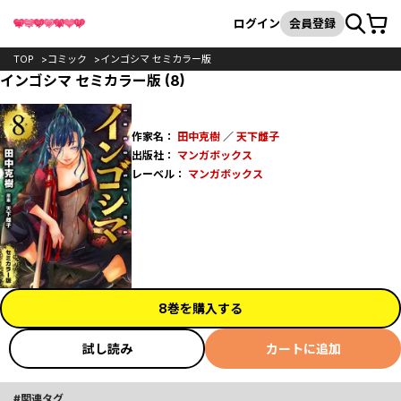
カート
検索
ログイン
会員登録
TOP
コミック
インゴシマ セミカラー版
インゴシマ セミカラー版 (8)
作家名：
田中克樹
／
天下雌子
出版社：
マンガボックス
レーベル：
マンガボックス
8巻を購入する
試し読み
カートに追加
関連タグ