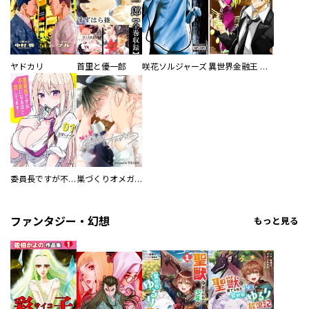
ヤドカリ
首里と優一郎
咲花ソルジャーズ
異世界金融王 ～クローネ・ゴルディオンの覇道～
委員長ですが不良になるほど恋してます！
巣づくりオメガバース
ファンタジー・幻想
もっと見る