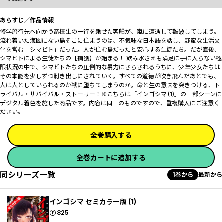
あらすじ／作品情報
修学旅行先へ向かう高校生の一行を乗せた客船が、嵐に遭遇して難破してしまう。
流れ着いた海図にない島――そこに住まうのは、不気味な日本語を話し、野蛮な生活文
化を営む「シマビト」だった。人が住む島だったと安心する生徒たち。だが直後、
シマビトによる生徒たちの【捕獲】が始まる！ 飲み水さえも満足に手に入らない極
限状況の中で、シマビトたちの圧倒的な暴力にさらされるうちに、少年少女たちは
その本能を少しずつ剥き出しにされていく。すべての道徳が吹き飛んだあとでも、
人は人としていられるのか――獣に堕ちてしまうのか。命と生の意味を突きつける、ト
ライバル・サバイバル・ストーリー！※こちらは「インゴシマ (1)」の一部シーンに
デジタル着色を施した商品です。内容は同一のものですので、重複購入にご注意く
ださい。
全巻購入する
全巻カートに追加する
同シリーズ一覧
1巻から
最新から
インゴシマ セミカラー版 (1)
ポイント
825