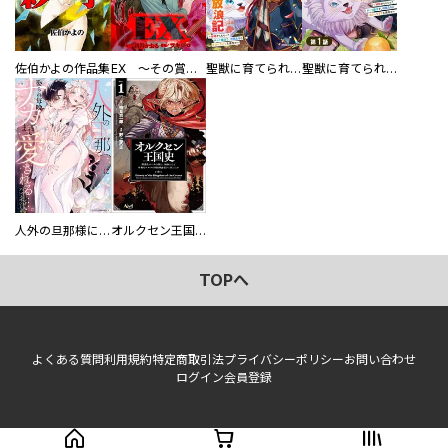
佐伯かよの作品集
EX ～その賞金稼ぎは、世界の出口を探す～【単行本版】
聖獣に育てられた少年の異世界ゆるり放浪記～神様からもらったチート魔法で、仲間たちとスローライフを満喫中～
聖獣に育てられた少年の異世界ゆるり放浪記～神様からもらったチート魔法で、仲間たちとスローライフを満喫中～【分冊版】
人外の旦那様に娶られ毎晩ナカまで愛される…。アンソロジー
オルクセン王国史
TOPへ
よくある質問
利用規約
特定商取引法
プライバシーポリシー
お問い合わせ
ログイン
会員登録