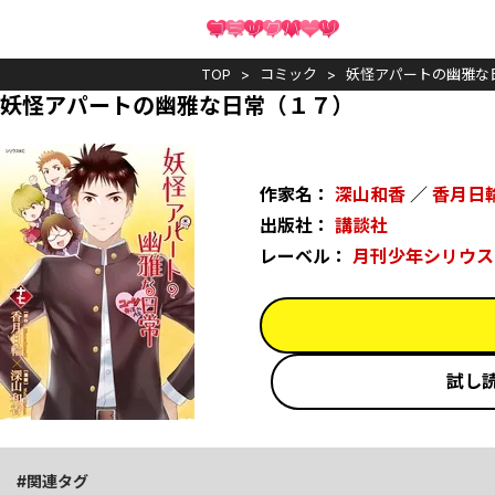
TOP
コミック
妖怪アパートの幽雅な
妖怪アパートの幽雅な日常（１７）
作家名：
深山和香
／
香月日
出版社：
講談社
レーベル：
月刊少年シリウス
試し
関連タグ