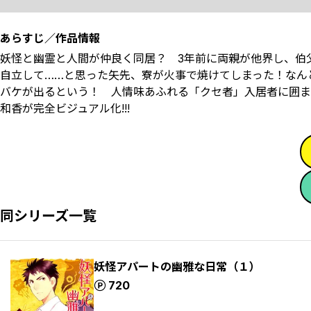
あらすじ／作品情報
妖怪と幽霊と人間が仲良く同居？ ――3年前に両親が他界し、
自立して……と思った矢先、寮が火事で焼けてしまった！なんと
バケが出るという！ 人情味あふれる「クセ者」入居者に囲ま
和香が完全ビジュアル化!!!
同シリーズ一覧
妖怪アパートの幽雅な日常（１）
ポイント
720