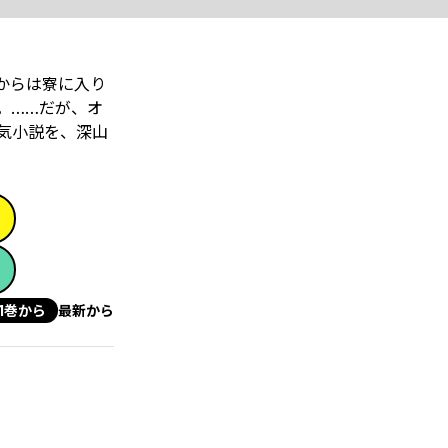
からは寮に入り
。……だが、オ
気小説を、深山
1巻から
最新から