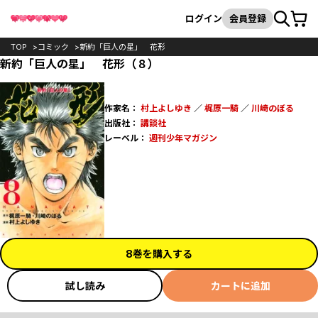
カート
検索
ログイン
会員登録
TOP
コミック
新約「巨人の星」 花形
新約「巨人の星」 花形（８）
作家名：
村上よしゆき
／
梶原一騎
／
川崎のぼる
出版社：
講談社
レーベル：
週刊少年マガジン
8巻を購入する
試し読み
カートに追加