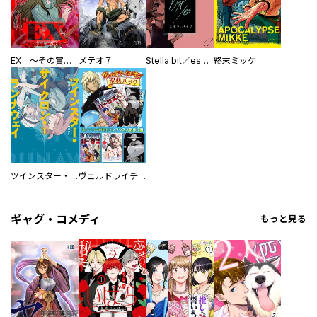
EX ～その賞金稼ぎは、世界の出口を探す～【単行本版】
メテオ７
Stella bit／es【単話版】
終末ミッケ
ツインスター・サイクロン・ランナウェイ
ヴェルドライチオシ聖典パック 『転スラ』ミニ画集付き シリウス人気作３選
ギャグ・コメディ
もっと見る