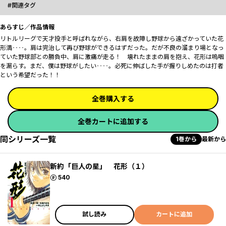
関連タグ
あらすじ／作品情報
リトルリーグで天才投手と呼ばれながら、右肩を故障し野球から遠ざかっていた花
形満‥‥。肩は完治して再び野球ができるはずだった。だが不良の溜まり場となっ
ていた野球部との勝負中、肩に激痛が走る！ 壊れたままの肩を抱え、花形は嗚咽
を漏らす。まだ、僕は野球がしたい‥‥。必死に伸ばした手が握りしめたのは打者
という希望だった！！
全巻購入する
全巻カートに追加する
同シリーズ一覧
1巻から
最新から
新約「巨人の星」 花形（１）
ポイント
540
試し読み
カートに追加