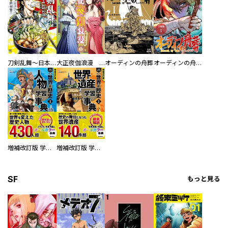
刀剣乱舞～日本号つれづれ酒～
大正夜伽浪漫 －金曜日の花嫁—
オーディンの舟葬
オーディンの舟葬 分冊版
増補改訂版 学研まんが NEW世界の歴史 別巻 人物学習事典
増補改訂版 学研まんが NEW世界の歴史 別巻 世界遺産学習事典
SF
もっと見る