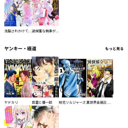
洗脳されかけていた悪役令嬢ですが家出を決意しました。【電子単行本版／特典おまけ付き】
過保護な執事が私の婚活を邪魔してきます！ 分冊版
ヤンキー・極道
もっと見る
ヤドカリ
首里と優一郎
咲花ソルジャーズ
異世界金融王 ～クローネ・ゴルディオンの覇道～