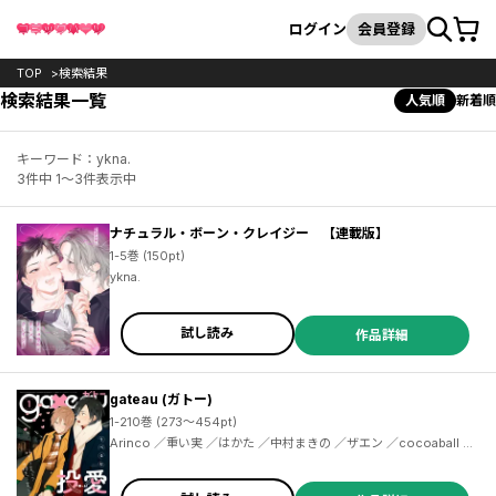
カート
検索
ログイン
会員登録
TOP
検索結果
検索結果一覧
人気順
新着順
キーワード：ykna.
3件中 1～3件表示中
ナチュラル・ボーン・クレイジー 【連載版】
1-5巻 (150pt)
ykna.
試し読み
作品詳細
gateau (ガトー)
1-210巻 (273～454pt)
Arinco ／重い実 ／はかた ／中村まきの ／ザエン ／cocoaball ／ISIKI ／ありいめめこ ／神門佑哉 ／常好し ／転はくと ／SILVA ／藤 ／灰田ナナコ ／シギ乃 ／ありいめめこ ／あおのなち ／ともち ／田中森よこた ／まいね ／かむ ／博士 ／海灯火 ／sawaco ／藤峰式 ／ねじがなめた ／秋吉しま ／千葉たゆり ／鈴丸みんた ／夏野千秋 ／谷米カゴメ ／柞 ／ヘンリエッタ ／あさひよひ ／にっき ／ユウキ ／ｋａｙａｍａ ／滝端 ／ｎｉｃｏ ／あおのなち