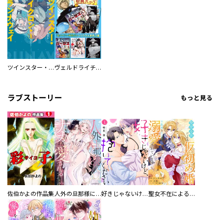
ツインスター・サイクロン・ランナウェイ
ヴェルドライチオシ聖典パック 『転スラ』ミニ画集付き シリウス人気作３選
ラブストーリー
もっと見る
佐伯かよの作品集
人外の旦那様に娶られ毎晩ナカまで愛される…。アンソロジー
好きじゃないけど、抱いてください【電子単行本版／特典おまけ付き】
聖女不在による仮初め婚なのに、不器用な王太子に溺愛されています【電子単行本版／特典おまけ付き】