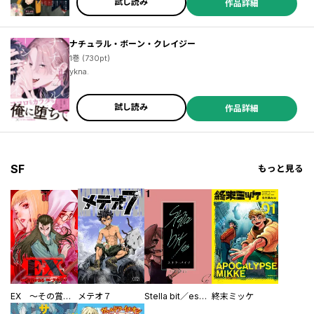
試し読み
作品詳細
ナチュラル・ボーン・クレイジー
1巻 (730pt)
ykna.
／倉田嘘 ／アキヲ ／春田 ／キサユキ ／緒花 ／高嶋しの ／粉子すわる ／タカナシモリミチ ／鈴吉 ／あがた愛 ／ハル ／みつこ ／天梨汐奈 ／桃子すいか ／やすだしのぐ ／堀川ごぼこ ／壱コトコ ／cocoaball ／小野アンビ ／りべるむ ／山田パピコ ／蒼宮カラ ／松本一個 ／倉田嘘 ／アキヲ ／流れないテッシュ ／上田アキ ／谷カオル ／長谷川せと ／香山アオリ ／ゆいつ ／上田にく ／なりた夏美 ／SILVA ／ISIKI ／上原あり ／円藤エヌ ／村上キャンプ ／栗田こなち ／ミキスケ ／基
試し読み
作品詳細
SF
もっと見る
EX ～その賞金稼ぎは、世界の出口を探す～【単行本版】
メテオ７
Stella bit／es【単話版】
終末ミッケ