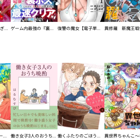
EX ～その賞金稼ぎは、世界の出口を探す～【単行本版】
ゲーム内最強の『裏ボス』に転生したので、主人公の代わりに最速クリアを目指します！【電子単行本版】
復讐の魔女【電子単行本版】
異修羅 新魔王戦
カラちゃんとシトーさんと、 【分冊版】
働き女子3人のおうち晩酌
働くふたりのごほうび飯