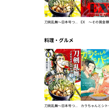
刀剣乱舞～日本号つれづれ酒～
料理・グルメ
刀剣乱舞～日本号つれづれ酒～