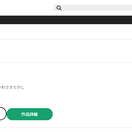
 ／虎走かける ／いわさきたかし
作品詳細