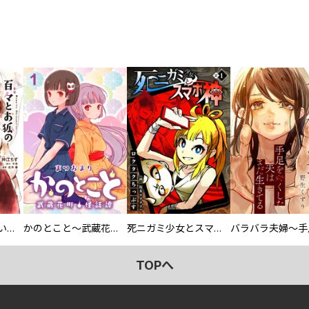
百々とお狐の見習い巫女生活【単行本版】
かのとこと～武蔵花町怪話譚～ 【連載版】
死ニガミ少女とスマホ神
TOPへ