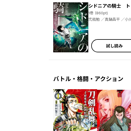
シドニアの騎士 ト
1巻 (860pt)
弐瓶勉 ／真鍋昌平 ／小川彌生 ／東村アキコ ／五十嵐大介 ／すぎむらしんいち ／タツヲ ／石口十 ／蟹江鉄史 ／やしろ学 ／道明宏明 ／清水幸詩
郎
試し読み
バトル・格闘・アクション