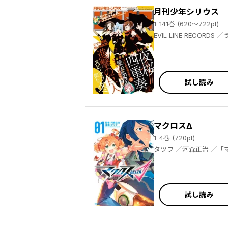
月刊少年シリウス
1-141巻 (620～722pt)
EVIL LINE RECORDS ／うまみザウルス ／百瀬祐一郎 ／ヤスダスズヒト ／伏瀬 ／茶々 ／杉本萌 ／清水茜 ／弐瓶勉 ／光永康則 ／沙村広明 ／土田陸 ／割田コマ ／蟹江鉄史 ／馬場康誌 ／加茂セイ ／刀坂アキラ ／遠山えま ／カトウコトノ ／柿原優子 ／ヤス ／川上泰樹 ／高田裕三 ／横田卓馬 ／イダタツヒコ ／士貴智志 ／虎走かける ／タツオ ／柴 ／神楽坂淳 ／雷蔵 ／荒木光 ／香月日輪 ／深山和香 ／戸野タエ ／リカチ ／MAGES. ／Chiyo St.Inc ／園心ふつう ／梅原英司
試し読み
マクロスΔ
1-4巻 (720pt)
タツヲ ／
試し読み