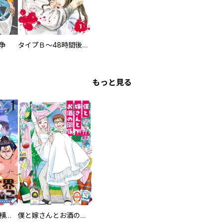
争
タイプＢ～48時間後、致死率100％～【単話】
もっと見る
異世界ちゃんこ～横綱目前に召喚されたんだが～ 【連載版】
僕と嫁さんとお酒の関係