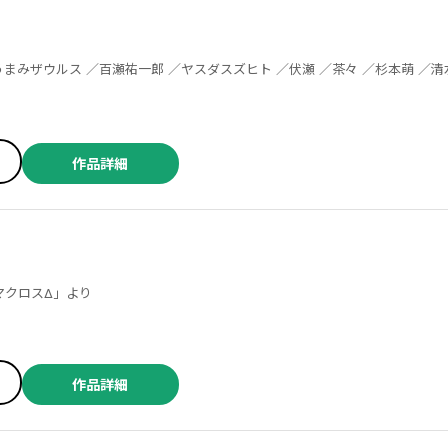
作品詳細
河森正治 ／「マクロスΔ」より
作品詳細
／九似 良 ／清水 茜 ／橋本ライドン ／合田裕貴 ／小林無一 ／豊田暉 ／蕪木真 ／御山めちる ／黒田ｂｂ ／島知宏 ／鈴木市規 ／葉原辰月 ／曽田正人 ／冨山玖呂 ／白湯白かばん ／ジョ黒鴉 みき ／犬丸ちひろ ／渡邉たろう ／るぅ１ｍｍ ／善丸ミフク ／アルト ／止糸さじ ／石川カノト ／羽根成美 ／ＴＨＯＲＥＳ本 ／大和和紀 ／たな