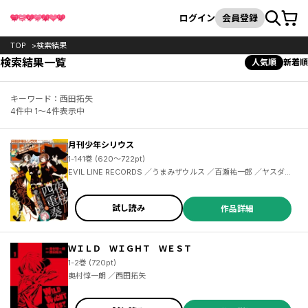
カート
検索
ログイン
会員登録
TOP
検索結果
検索結果一覧
人気順
新着順
キーワード：西田拓矢
4件中 1～4件表示中
月刊少年シリウス
1-141巻 (620～722pt)
EVIL LINE RECORDS ／うまみザウルス ／百瀬祐一郎 ／ヤスダスズヒト ／伏瀬 ／茶々 ／杉本萌 ／清水茜 ／弐瓶勉 ／光永康則 ／沙村広明 ／土田陸 ／割田コマ ／蟹江鉄史 ／馬場康誌 ／加茂セイ ／刀坂アキラ ／遠山えま ／カトウコトノ ／柿原優子 ／ヤス ／川上泰樹 ／高田裕三 ／横田卓馬 ／イダタツヒコ ／士貴智志 ／虎走かける ／タツオ ／柴 ／神楽坂淳 ／雷蔵 ／荒木光 ／香月日輪 ／深山和香 ／戸野タエ ／リカチ ／MAGES. ／Chiyo St.Inc ／園心ふつう ／梅原英司
試し読み
作品詳細
ＷＩＬＤ ＷＩＧＨＴ ＷＥＳＴ
1-2巻 (720pt)
奥村惇一朗 ／西田拓矢