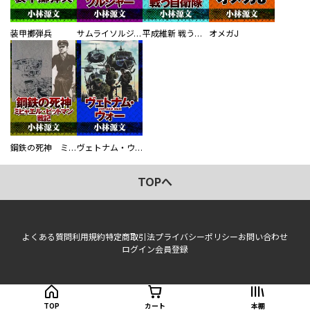
装甲擲弾兵
サムライソルジャー SAMURAI SOLDIER
平成維新 戦う自衛隊
オメガJ
鋼鉄の死神 ミヒャエル・ビットマン戦記
ヴェトナム・ウォー VIETNAM WAR
TOPへ
よくある質問
利用規約
特定商取引法
プライバシーポリシー
お問い合わせ
ログイン
会員登録
TOP
カート
本棚