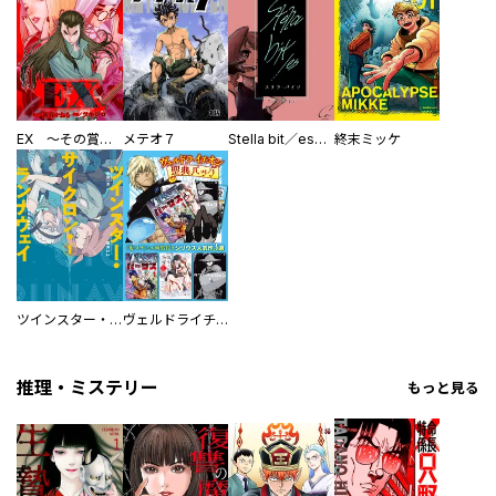
EX ～その賞金稼ぎは、世界の出口を探す～【単行本版】
メテオ７
Stella bit／es【単話版】
終末ミッケ
ツインスター・サイクロン・ランナウェイ
ヴェルドライチオシ聖典パック 『転スラ』ミニ画集付き シリウス人気作３選
／寝子空兄 ／朝比奈りいむ ／クリスティーヌ中島 ／片瀬りた ／佐倉チトセ ／原田嚥 ／戸桝有馬 ／木緒なち ／タイジロウ ／高橋祐 ／太田七基 ／支援ＢＩＳ ／Ｋ９ ／森田蓮次 ／北乃ゆうひ ／間明田 ／杉本 萌 ／あさかたこれ太郎 ／七瀬陽 ／葉海 ／透野光海 ／見延案山子 ／羽佐馬亨 ／落合リョウマ ／乙丑 ／田央きくち ／のべつけい ／曇後ｈａｒｅ ／穂高 栗 ／飛月 湧依 ／石ノ森章太郎 ／永井豪 ／文玲カナ ／猫草わた ／大樂よう ／餅田ぷり ／空山トキ ／五色安味 ／伍長 ／モリエサトシ
推理・ミステリー
もっと見る