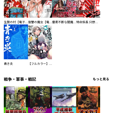
生贄の村【電子単行本版】
復讐の魔女【電子単行本版】
優柔不断な閻魔さま
特命係長 只野仁ファイナル 愛蔵版
青き炎
【フルカラー】さよなら、私の大好きな１０００人のキミ。
戦争・軍事・戦記
もっと見る