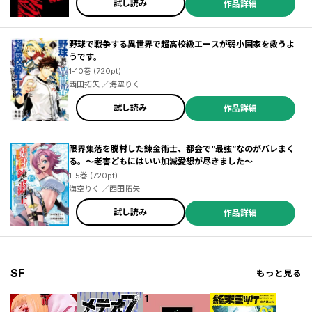
試し読み
作品詳細
小野大輔 ／近藤孝行 ／松葉サトル ／Ｓｏｕｎｄ Ｈｏｒｉｚｏｎ ／ゆづか正成 ／ＯＮＥ ／ｂｏｓｅ ／山田ヒツジ ／武本糸会 ／冬葉つがる ／友麻碧 ／泉乃せん ／Ｌａｒｕｈａ ／柚子れもん ／かじか航 ／春の日びより ／緒崎カホ ／山いも三太郎 ／やしろ学 ／ＡＴＬＵＳ ／梶島正樹 ／仲里はるな ／日下一郎 ／小雨大豆 ／武井１０日 ／凪庵 ／ＣＵＴＥＧ ／青柳碧人 ／モトエ恵介 ／吉富昭仁 ／上橋菜穂子 ／杉井光 ／ＹＵＩ ／ぽんかん８ ／尾玉なみえ ／ジコウリュウ ／福田泰宏 ／SNK ／明地雫 ／田中ほさな ／関根光太郎
野球で戦争する異世界で超高校級エースが弱小国家を救うよ
うです。
1-10巻 (720pt)
西田拓矢 ／海空りく
試し読み
作品詳細
限界集落を脱村した錬金術士、都会で“最強”なのがバレまく
る。～老害どもにはいい加減愛想が尽きました～
1-5巻 (720pt)
海空りく ／西田拓矢
試し読み
作品詳細
SF
もっと見る