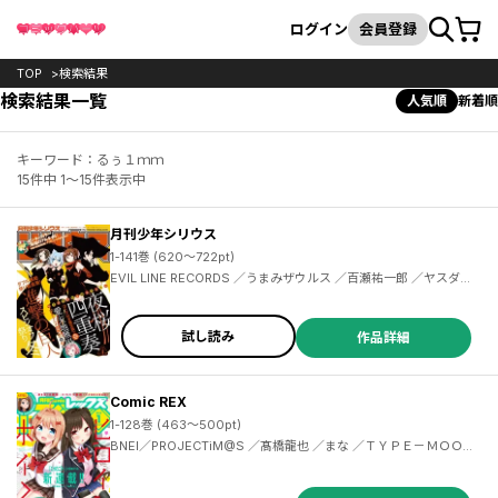
カート
検索
ログイン
会員登録
TOP
検索結果
検索結果一覧
人気順
新着順
キーワード：るぅ１ｍｍ
15件中 1～15件表示中
月刊少年シリウス
1-141巻 (620～722pt)
EVIL LINE RECORDS ／うまみザウルス ／百瀬祐一郎 ／ヤスダスズヒト ／伏瀬 ／茶々 ／杉本萌 ／清水茜 ／弐瓶勉 ／光永康則 ／沙村広明 ／土田陸 ／割田コマ ／蟹江鉄史 ／馬場康誌 ／加茂セイ ／刀坂アキラ ／遠山えま ／カトウコトノ ／柿原優子 ／ヤス ／川上泰樹 ／高田裕三 ／横田卓馬 ／イダタツヒコ ／士貴智志 ／虎走かける ／タツオ ／柴 ／神楽坂淳 ／雷蔵 ／荒木光 ／香月日輪 ／深山和香 ／戸野タエ ／リカチ ／MAGES. ／Chiyo St.Inc ／園心ふつう ／梅原英司
試し読み
作品詳細
Comic REX
1-128巻 (463～500pt)
BNEI／PROJECTiM@S ／髙橋龍也 ／まな ／ＴＹＰＥ－ＭＯＯＮ ／大森葵 ／脊髄引き抜きの刑 ／英貴 ／竹岡葉月 ／フライ ／ねことうふ ／中田ゆみ ／安藤正基 ／武梨えり ／もちオーレ ／majoccoid ／ベニガシラ ／東ふゆ ／上海散爆網絡科技有限公司 ／Ling ／蝉丸 ／吉谷光平 ／ｉｃｈｉｎｏｍｉ ／9℃ ／オンディ ／檜山大輔 ／まもウィリアムズ ／施川ユウキ ／しんどう ／空地大乃 ／色意しのぶ ／ぎん太郎 ／りすまい ／みなつき ／肋兵器 ／はにゅう ／shri ／長野文三郎 ／結城心一 ／てんまそ ／しはる