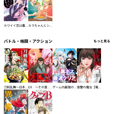
カワイイ恋は着飾らない
カラちゃんとシトーさんと、 【分冊版】
バトル・格闘・アクション
もっと見る
刀剣乱舞～日本号つれづれ酒～
EX ～その賞金稼ぎは、世界の出口を探す～【単行本版】
ゲーム内最強の『裏ボス』に転生したので、主人公の代わりに最速クリアを目指します！【電子単行本版】
復讐の魔女【電子単行本版】