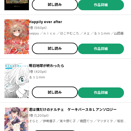
／葉山桐 ／うさみひろ ／日永みう ／犬走炯 ／星野翼 ／こうちまん
試し読み
作品詳細
がフェスティバル実行委員会 ／卯月ココ ／帆高晴海 ／こそうねず
み ／平坂はるか ／かずーほ。 ／がんばるとうふ ／見ル野栄司 ／ア
ビディ井上 ／常盤ギヨ
Happily ever after
1巻 (560pt)
sepyu ／ｎｉｃｏ ／はこやむこた ／メェ ／るぅ１ｍｍ ／山田基
試し読み
作品詳細
明日地球が終わったら
1巻 (420pt)
るぅ１ｍｍ
試し読み
作品詳細
君は僕だけのドルチェ ケーキバースＢＬアンソロジー
1巻 (1,200pt)
そらと ／伊鳴優子 ／実々野Ｃ子 ／橋田てつ ／マツダミヲ ／坂街透
／るぅ１ｍｍ