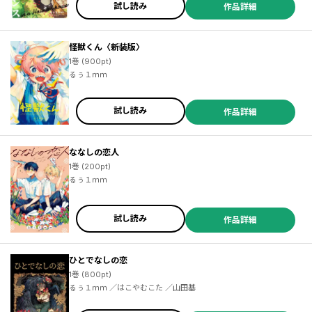
試し読み
作品詳細
怪獣くん〈新装版〉
1巻 (900pt)
るぅ１ｍｍ
／シズ ／ヨウハ ／高保忠地下 ／中川悠京 ／高橋龍也 ／みなとカーニバル ／あゆま紗由 ／覆面うさぎ ／ＧＡＩＮＡＸ ／Ａｎｍｉ ／ばう ／武梨えり ／瀬尾みいのすけ ／「マクロスΔ」より ／こう１ ／わたなべナベ ／結城一心 ／吉野たるぼ ／箸井地図 ／アキヨシカズタカ ／ゆきのぶ ／ｓｉｈｏ ／よしづきくみち ／がい子くじん ／深見真 ／山波幸介 ／蒼和伸 ／りしん ／満月シオン ／七月隆文 ／箕崎准 ／大熊猫介 ／おおのいも ／ぬこー様 ／ぶきやま ／しいたけ元帥 ／酒虎 ／ｆｕｊｙ ／倖らる ／aonagi ／深山おから
試し読み
作品詳細
ななしの恋人
1巻 (200pt)
るぅ１ｍｍ
試し読み
作品詳細
ひとでなしの恋
1巻 (800pt)
／永井豪
／文玲カナ ／猫草わた ／大樂よう ／餅田ぷり ／空山トキ ／五色安
るぅ１ｍｍ ／はこやむこた ／山田基
味 ／伍長 ／モリエサトシ ／五色安未 ／小村あゆみ ／秋野桜花 ／
朱村咲 ／小菊路よう ／えびの ／関西だし ／麻生りーち ／泉庭花