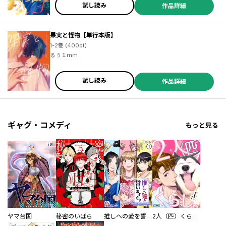
試し読み
作品詳細
果実と怪物【単行本版】
1-2巻 (400pt)
るぅ１ｍｍ
試し読み
作品詳細
ギャグ・コメディ
もっと見る
ヤマ台国
秘密のいばら
推しへの愛を誓いますか？～アラサー女子、推しは逃げぬが人生逃げる～
2人（匹）くらし。