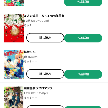
作品詳細
／小野大輔 ／近藤孝行 ／松葉サトル ／Ｓｏｕｎｄ Ｈｏｒｉｚｏｎ ／ゆづか正成 ／ＯＮＥ ／ｂｏｓｅ ／山田ヒツジ ／武本糸会 ／冬葉つがる ／友麻碧 ／泉乃せん ／Ｌａｒｕｈａ ／柚子れもん ／かじか航 ／春の日びより ／緒崎カホ ／山いも三太郎 ／やしろ学 ／ＡＴＬＵＳ ／梶島正樹 ／仲里はるな ／日下一郎 ／小雨大豆 ／武井１０日 ／凪庵 ／ＣＵＴＥＧ ／青柳碧人 ／モトエ恵介 ／吉富昭仁 ／上橋菜穂子 ／杉井光 ／ＹＵＩ ／ぽんかん８ ／尾玉なみえ ／ジコウリュウ ／福田泰宏 ／SNK ／明地雫 ／田中ほさな ／関根光太郎
友人の式日 るぅ１ｍｍ作品集
1-2巻 (250～700pt)
るぅ１ｍｍ
試し読み
作品詳細
怪獣くん
1巻 (560pt)
るぅ１ｍｍ
試し読み
作品詳細
幽霊屋敷ラブロマンス
1-2巻 (125～270pt)
るぅ１ｍｍ