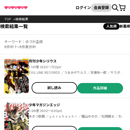
カート
検索
ログイン
会員登録
TOP
検索結果
検索結果一覧
人気順
新着順
キーワード：ゆづか正成
6件中 1～6件表示中
月刊少年シリウス
1-141巻 (620～722pt)
EVIL LINE RECORDS ／うまみザウルス ／百瀬祐一郎 ／ヤスダスズヒト ／伏瀬 ／茶々 ／杉本萌 ／清水茜 ／弐瓶勉 ／光永康則 ／沙村広明 ／土田陸 ／割田コマ ／蟹江鉄史 ／馬場康誌 ／加茂セイ ／刀坂アキラ ／遠山えま ／カトウコトノ ／柿原優子 ／ヤス ／川上泰樹 ／高田裕三 ／横田卓馬 ／イダタツヒコ ／士貴智志 ／虎走かける ／タツオ ／柴 ／神楽坂淳 ／雷蔵 ／荒木光 ／香月日輪 ／深山和香 ／戸野タエ ／リカチ ／MAGES. ／Chiyo St.Inc ／園心ふつう ／梅原英司
試し読み
作品詳細
少年マガジンエッジ
1-98巻 (602～630pt)
あきつ鉄鋼 ／ｙｏｒｕｈａｓｈｉ ／園山ゆきの ／松岡健太 ／おしおしお ／EVIL LINE RECORDS ／ｃａｌａｍａｒｉｕｍ ／百瀬祐一郎 ／尚月地 ／若月ジュン ／京極夏彦 ／志水アキ ／トルトネン ／創－ｔａｒｏ ／斎藤八呑 ／鈴木二三江 ／乃々木じぐ ／歩く魚 ／いがやん ／永瀬ようすけ ／ｍｉｉ．ｍ ／川崎順平 ／多喜れい ／けんたうろす ／寺井赤音 ／樋口彰彦 ／小村あゆみ ／武井宏之 ／虎走かける ／田中文 ／ｓｉｇａｍａ ／TOもえ ／田中現兎 ／鴉月ルイ ／名尾生博 ／Ｒ／０、ＭＯＶＩＣ ／阿部花次郎 ／猫又ぬこ ／ひな姫 ／へいろー