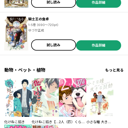
試し読み
作品詳細
騎士王の食卓
1-5巻 (690～720pt)
ゆづか正成
試し読み
作品詳細
動物・ペット・植物
もっと見る
／原田嚥 ／戸桝有馬 ／木緒なち ／タイジロウ ／高橋祐 ／太田七基 ／支援ＢＩＳ ／Ｋ９ ／森田蓮次 ／北乃ゆうひ ／間明田 ／杉本 萌 ／あさかたこれ太郎 ／七瀬陽 ／葉海 ／透野光海 ／見延案山子 ／羽佐馬亨 ／落合リョウマ ／乙丑 ／田央きくち ／のべつけい ／曇後ｈａｒｅ ／穂高 栗 ／飛月 湧依 ／石ノ森章太郎 ／永井豪 ／文玲カナ ／猫草わた ／大樂よう ／餅田ぷり ／空山トキ ／五色安味 ／伍長 ／モリエサトシ ／五色安未 ／小村あゆみ ／秋野桜花 ／朱村咲 ／小菊路よう ／えびの
化けねこ招き
化けねこ招き【描きおろし付合冊版】
2人（匹）くらし。
小さな瞳 大きな鼓動