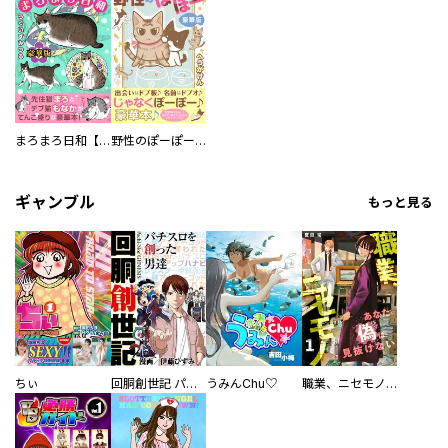
まろまろ日和【豪華版】
野性のぽーぽー【豪華版】
ギャンブル
もっと見る
ちぃ
回胴創世記 パチスロを創った男達
うみんChu♡
職業、ニセモノ～あなたに偽は見抜けない【電子単行本版】