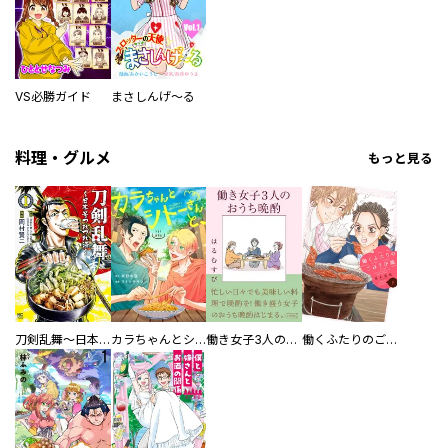
VS必勝ガイド
まさしんげ～る
料理・グルメ
もっと見る
刀剣乱舞～日本号つれづれ酒～
カラちゃんとシトーさんと、 【分冊版】
働き女子3人のおうち晩酌
働くふたりのごほうび飯