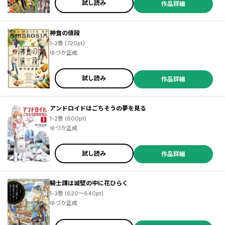
試し読み
作品詳細
小野大輔 ／近藤孝行 ／松葉サトル ／Ｓｏｕｎｄ Ｈｏｒｉｚｏｎ ／ゆづか正成 ／ＯＮＥ ／ｂｏｓｅ ／山田ヒツジ ／武本糸会 ／冬葉つがる ／友麻碧 ／泉乃せん ／Ｌａｒｕｈａ ／柚子れもん ／かじか航 ／春の日びより ／緒崎カホ ／山いも三太郎 ／やしろ学 ／ＡＴＬＵＳ ／梶島正樹 ／仲里はるな ／日下一郎 ／小雨大豆 ／武井１０日 ／凪庵 ／ＣＵＴＥＧ ／青柳碧人 ／モトエ恵介 ／吉富昭仁 ／上橋菜穂子 ／杉井光 ／ＹＵＩ ／ぽんかん８ ／尾玉なみえ ／ジコウリュウ ／福田泰宏 ／SNK ／明地雫 ／田中ほさな ／関根光太郎
神食の値段
1-2巻 (720pt)
ゆづか正成
試し読み
作品詳細
アンドロイドはごちそうの夢を見る
1-2巻 (600pt)
ゆづか正成
試し読み
作品詳細
騎士譚は城壁の中に花ひらく
1-3巻 (620～640pt)
ゆづか正成