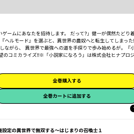
いゲームにあなたを招待します。 だって?」健一が偶然たどり
『ヘルモード』を選ぶと、異世界の農奴へと転生してしまった!
ながら、 異世界で最強への道を手探りで歩み始めるが――。『
)待望のコミカライズ!!※「小説家になろう」は株式会社ヒナプロ
全巻購入する
全巻カートに追加する
廃設定の異世界で無双する～はじまりの召喚士１