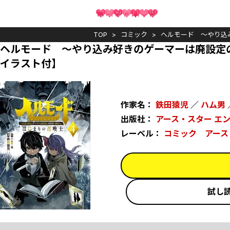
TOP
コミック
ヘルモード ～やり込
ヘルモード ～やり込み好きのゲーマーは廃設定
イラスト付】
作家名：
鉄田猿児
／
ハム男
出版社：
アース・スター エ
レーベル：
コミック アース
試し