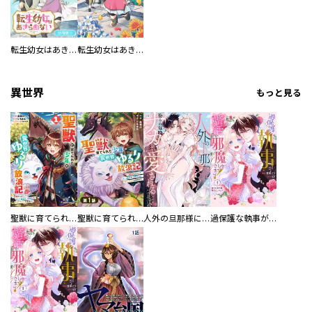
転生幼女はあきらめない【分冊版】
転生幼女はあきらめない
異世界
もっと見る
聖獣に育てられた少年の異世界ゆるり放浪記～神様からもらったチート魔法で、仲間たちとスローライフを満喫中～
聖獣に育てられた少年の異世界ゆるり放浪記～神様からもらったチート魔法で、仲間たちとスローライフを満喫中～【分冊版】
人外の旦那様に娶られ毎晩ナカまで愛される…。アンソロジー
過保護な執事が私の婚活を邪魔してきます！ 分冊版