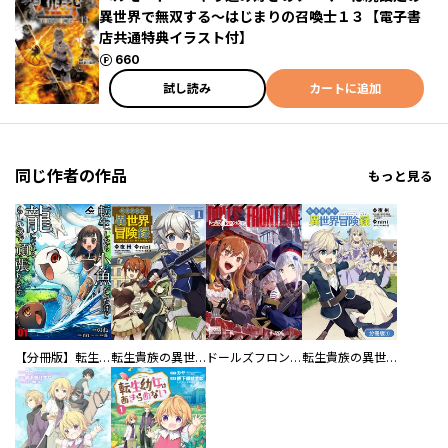
異世界で無双する～はじまりの召喚士１３【電子書
店共通特典イラスト付】
ポイント
660
試し読み
カートに追加
同じ作者の作品
もっと見る
【分冊版】転生したら小魚だったけど龍になれるらしいので頑張ります
転生貴族の異世界冒険録
ドールズフロントライン コミックアンソロジー
転生貴族の異世界冒険録【分冊版】