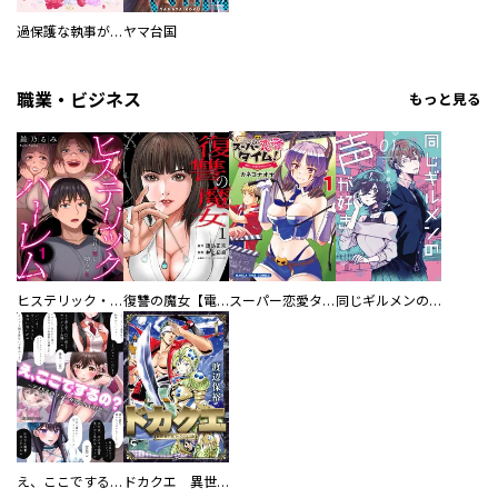
過保護な執事が私の婚活を邪魔してきます！
ヤマ台国
職業・ビジネス
もっと見る
ヒステリック・ハーレム～搾られる男と堕ちる女～【電子単行本版】
復讐の魔女【電子単行本版】
スーパー恋愛タイム！～現場でドＳな彼女は自宅でデレる～
同じギルメンの声が好き
え、ここでするの？ アイドルのファンが知らない日常
ドカクエ 異世界ドカコッククエスト