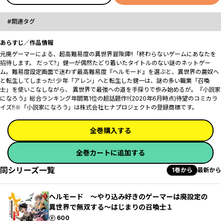
関連タグ
あらすじ／作品情報
元廃ゲーマーによる、超高難易度の異世界冒険譚!!「終わらないゲームにあなたを
招待します。 だって?」健一が偶然たどり着いたタイトルのない謎のネットゲー
ム。難易度設定画面で迷わず最高難易度『ヘルモード』を選ぶと、異世界の農奴へ
と転生してしまった! 少年「アレン」へと転生した健一は、謎の多い職業「召喚
士」を使いこなしながら、 異世界で最強への道を手探りで歩み始めるが――。『小説家
になろう』総合ランキング年間第1位の超話題作!!(2020年6月時点)待望のコミカラ
イズ!!※「小説家になろう」は株式会社ヒナプロジェクトの登録商標です。
全巻購入する
全巻カートに追加する
同シリーズ一覧
1巻から
最新から
ヘルモード ～やり込み好きのゲーマーは廃設定の
異世界で無双する～はじまりの召喚士１
ポイント
600