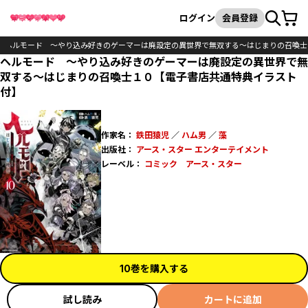
カート
検索
ログイン
会員登録
ヘルモード ～やり込み好きのゲーマーは廃設定の異世界で無双する～はじまりの召喚士
ヘルモード ～やり込み好きのゲーマーは廃設定の異世界で無
双する～はじまりの召喚士１０【電子書店共通特典イラスト
付】
作家名：
鉄田猿児
／
ハム男
／
藻
出版社：
アース・スター エンターテイメント
レーベル：
コミック アース・スター
10巻を購入する
試し読み
カートに追加