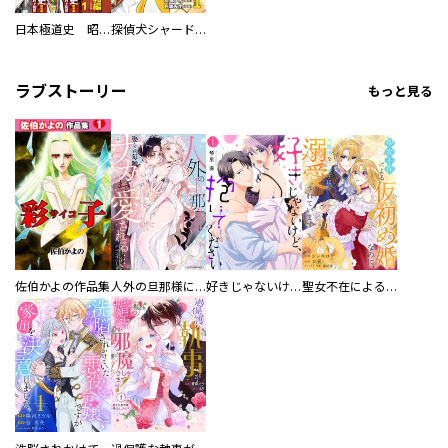
日本極道史 昭和編 スーパー大合本
探偵犬シャードック（新装版）
ラブストーリー
もっと見る
佐伯かよの作品集
人外の旦那様に娶られ毎晩ナカまで愛される…。アンソロジー
好きじゃないけど、抱いてください【電子単行本版／特典おまけ付き】
聖女不在による仮初め婚なのに、不器用な王太子に溺愛されています【電子単行本版／特典おまけ付き】