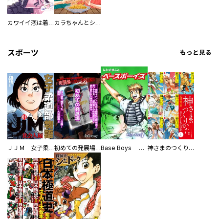
カワイイ恋は着飾らない
カラちゃんとシトーさんと、 【分冊版】
スポーツ
もっと見る
ＪＪＭ 女子柔道部物語 社会人編
初めての発展場 【白抜き修正版】
Base Boys 新装版
神さまのつくりかた。スーパー大合本