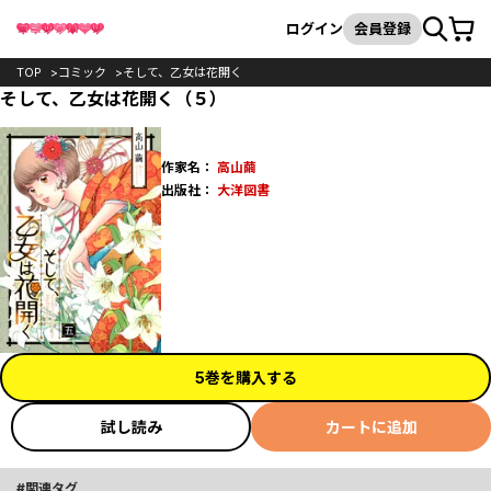
カート
検索
ログイン
会員登録
TOP
コミック
そして、乙女は花開く
そして、乙女は花開く（５）
作家名：
高山繭
出版社：
大洋図書
5巻を購入する
試し読み
カートに追加
関連タグ