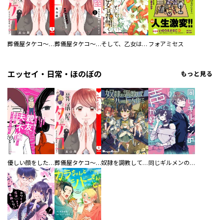
葬儀屋タケコ～あなたの最期、叶えます【電子単行本版】
葬儀屋タケコ～あなたの最期、叶えます
そして、乙女は花開く【合冊版】
フォアミセス
エッセイ・日常・ほのぼの
もっと見る
優しい顔をした親友は、夫と不倫して私の家に入り込んできた。
葬儀屋タケコ～あなたの最期、叶えます【電子単行本版】
奴隷を調教してハーレム作る
同じギルメンの声が好き