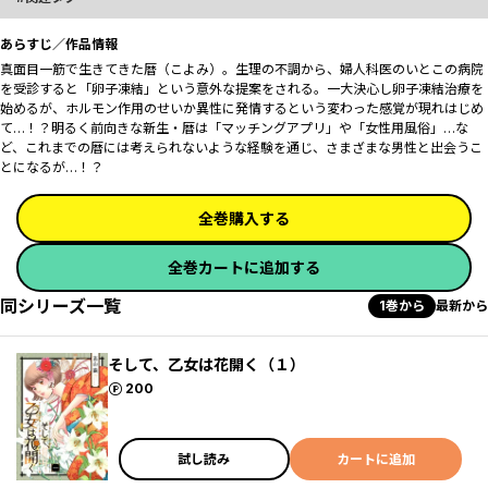
あらすじ／作品情報
真面目一筋で生きてきた暦（こよみ）。生理の不調から、婦人科医のいとこの病院
を受診すると「卵子凍結」という意外な提案をされる。一大決心し卵子凍結治療を
始めるが、ホルモン作用のせいか異性に発情するという変わった感覚が現れはじめ
て…！？明るく前向きな新生・暦は「マッチングアプリ」や「女性用風俗」…な
ど、これまでの暦には考えられないような経験を通じ、さまざまな男性と出会うこ
とになるが…！？
全巻購入する
全巻カートに追加する
同シリーズ一覧
1巻から
最新から
そして、乙女は花開く（１）
ポイント
200
試し読み
カートに追加