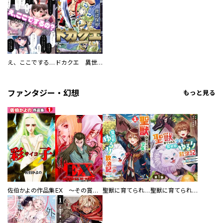
え、ここでするの？ アイドルのファンが知らない日常
ドカクエ 異世界ドカコッククエスト
ファンタジー・幻想
もっと見る
佐伯かよの作品集
EX ～その賞金稼ぎは、世界の出口を探す～【単行本版】
聖獣に育てられた少年の異世界ゆるり放浪記～神様からもらったチート魔法で、仲間たちとスローライフを満喫中～
聖獣に育てられた少年の異世界ゆるり放浪記～神様からもらったチート魔法で、仲間たちとスローライフを満喫中～【分冊版】