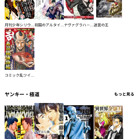
月刊少年シリウス
将国のアルタイル嵬伝／嶌国のスバル
ナヴァグラハ－Ｖｉｒｇｉｎ ９ ｓｏｕｌＳ－
迷宮の王
コミック乱ツインズ
ヤンキー・極道
もっと見る