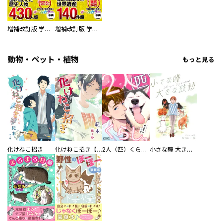
増補改訂版 学研まんが NEW世界の歴史 別巻 人物学習事典
増補改訂版 学研まんが NEW世界の歴史 別巻 世界遺産学習事典
動物・ペット・植物
もっと見る
化けねこ招き
化けねこ招き【描きおろし付合冊版】
2人（匹）くらし。
小さな瞳 大きな鼓動