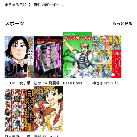
まろまろ日和【豪華版】
野性のぽーぽー【豪華版】
スポーツ
もっと見る
ＪＪＭ 女子柔道部物語 社会人編
初めての発展場 【白抜き修正版】
Base Boys 新装版
神さまのつくりかた。スーパー大合本
日本極道史 昭和編 スーパー大合本
探偵犬シャードック（新装版）