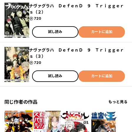
ナヴァグラハ ＤｅｆｅｎＤ ９ Ｔｒｉｇｇｅｒ
ｓ（２）
ポイント
720
試し読み
カートに追加
ナヴァグラハ ＤｅｆｅｎＤ ９ Ｔｒｉｇｇｅｒ
ｓ（３）
ポイント
720
試し読み
カートに追加
同じ作者の作品
もっと見る