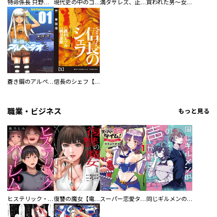
特命係長 只野仁ファイナル 愛蔵版
現代史の中のゴルゴ13
満タサレズ、止メラレズ
買われた男～女性限定快感セラピスト～【描き下ろしおまけ付き特装版】
蒼き鋼のアルペジオ
信長のシェフ【単話版】
職業・ビジネス
もっと見る
ヒステリック・ハーレム～搾られる男と堕ちる女～【電子単行本版】
復讐の魔女【電子単行本版】
スーパー恋愛タイム！～現場でドＳな彼女は自宅でデレる～
同じギルメンの声が好き