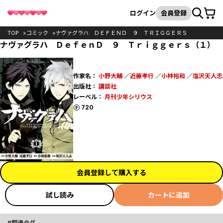
カート
検索
ログイン
会員登録
TOP
コミック
ナヴァグラハ ＤＥＦＥＮＤ ９ ＴＲＩＧＧＥＲＳ
ナヴァグラハ ＤｅｆｅｎＤ ９ Ｔｒｉｇｇｅｒｓ（１）
作家名：
小野大輔
／
近藤孝行
／
小林裕和
／
塩沢天人志
出版社：
講談社
レーベル：
月刊少年シリウス
ポイント
720
会員登録して購入する
試し読み
カートに追加
関連タグ