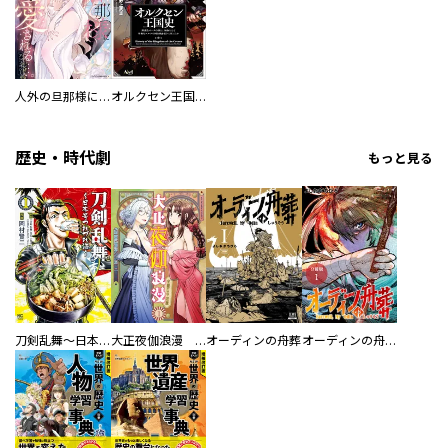
人外の旦那様に娶られ毎晩ナカまで愛される…。アンソロジー
オルクセン王国史
歴史・時代劇
もっと見る
刀剣乱舞～日本号つれづれ酒～
大正夜伽浪漫 －金曜日の花嫁—
オーディンの舟葬
オーディンの舟葬 分冊版