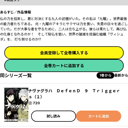
あらすじ／作品情報
仏の力を招来し、悪と対決とする九人の武僧がいた。その名は「九曜」。世界最強
の能力者たちである。 元・九曜のアキラとサクヤは力を喪い、失意の日々を過ごし
ていた。だが大事な者を守るために、二人は立ち上がる。彼らは果たして、再び仏
の化身となれるのか！ そして秘仏を狙い、世界の破滅を目論む組織「ヴィシュ
ダ」を、 打ち倒せるのか!?
会員登録して全巻購入する
全巻カートに追加する
同シリーズ一覧
1巻から
最新から
ナヴァグラハ ＤｅｆｅｎＤ ９ Ｔｒｉｇｇｅｒ
ｓ（１）
ポイント
720
試し読み
カートに追加