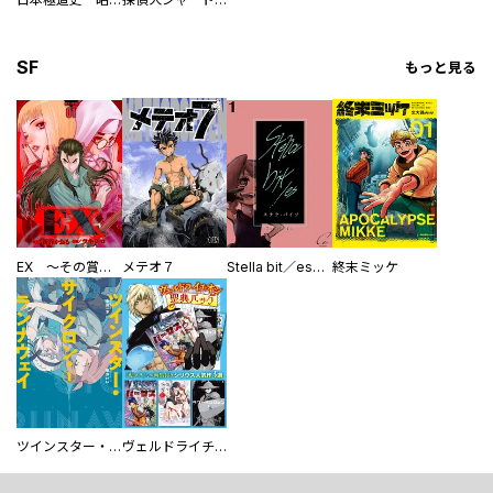
SF
もっと見る
EX ～その賞金稼ぎは、世界の出口を探す～【単行本版】
メテオ７
Stella bit／es【単話版】
終末ミッケ
ツインスター・サイクロン・ランナウェイ
ヴェルドライチオシ聖典パック 『転スラ』ミニ画集付き シリウス人気作３選