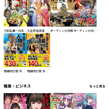
／アルト ／止糸さじ ／石川カノト ／羽根成美 ／ＴＨＯＲＥＳ本 ／大和和紀 ／たなこ ／パクパク ／大橋ウルオ ／新見まにも ／三枝えま ／弥栄亜咲 ／月美鳥 ／鹿屋野 ／伊加てん ／Ｓ・Ｆ・Ｓ ／黒野カンナ ／和泉みお ／ｈｉｒｏ ／三枝霞 ／白山ヤミ ／池井戸潤 ／篠丸のどか ／食描ちま ／どっかの河童 ／櫻井ゆうすけ ／森下ｓｕｕ ／近衛悠 ／駒鳥ひわ ／ネオガシマ ／薊マスラオ ／滝沢秀一 ／滝沢友紀 ／瑞江稀 ／ヤオ ／月結草 ／浅井ソラ ／かいれ めく ／須藤葉 ／石黒 直 ／瀬古浩司
刀剣乱舞～日本号つれづれ酒～
大正夜伽浪漫 －金曜日の花嫁—
オーディンの舟葬
オーディンの舟葬 分冊版
増補改訂版 学研まんが NEW世界の歴史 別巻 人物学習事典
増補改訂版 学研まんが NEW世界の歴史 別巻 世界遺産学習事典
職業・ビジネス
もっと見る