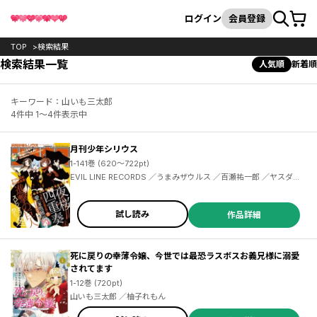
カート
検索
ログイン
会員登録
TOP
検索結果
検索結果一覧
人気順
新着順
キーワード：山いも三太郎
4件中 1～4件表示中
月刊少年シリウス
1-141巻 (620～722pt)
EVIL LINE RECORDS ／うまみザウルス ／百瀬祐一郎 ／ヤスダスズヒト ／伏瀬 ／茶々 ／杉本萌 ／清水茜 ／弐瓶勉 ／光永康則 ／沙村広明 ／土田陸 ／割田コマ ／蟹江鉄史 ／馬場康誌 ／加茂セイ ／刀坂アキラ ／遠山えま ／カトウコトノ ／柿原優子 ／ヤス ／川上泰樹 ／高田裕三 ／横田卓馬 ／イダタツヒコ ／士貴智志 ／虎走かける ／タツオ ／柴 ／神楽坂淳 ／雷蔵 ／荒木光 ／香月日輪 ／深山和香 ／戸野タエ ／リカチ ／MAGES. ／Chiyo St.Inc ／園心ふつう ／梅原英司
試し読み
作品詳細
死に戻りの幸薄令嬢、今世では最恐ラスボスお義兄様に溺愛
されてます
1-12巻 (720pt)
山いも三太郎 ／柚子れもん