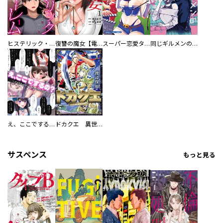
ヒステリック・ハーレム～搾られる男と堕ちる女～【電子単行本版】
復讐の魔女【電子単行本版】
スーパー恋愛タイム！～現場でドＳな彼女は自宅でデレる～
同じギルメンの声が好き
え、ここでするの？ アイドルのファンが知らない日常
ドカクエ 異世界ドカコッククエスト
サスペンス
もっと見る