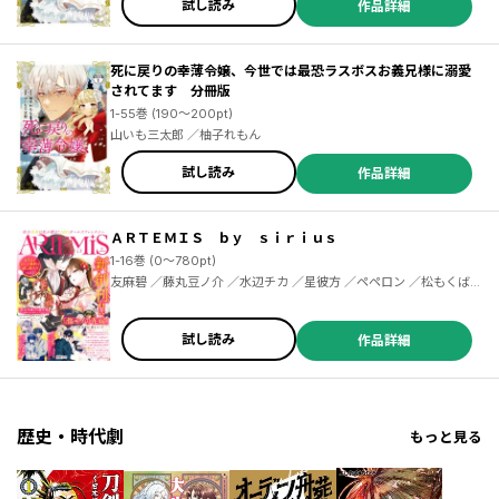
試し読み
作品詳細
死に戻りの幸薄令嬢、今世では最恐ラスボスお義兄様に溺愛
されてます 分冊版
1-55巻 (190～200pt)
山いも三太郎 ／柚子れもん
試し読み
作品詳細
ＡＲＴＥＭＩＳ ｂｙ ｓｉｒｉｕｓ
1-16巻 (0～780pt)
友麻碧 ／藤丸豆ノ介 ／水辺チカ ／星彼方 ／ペペロン ／松もくば
／鬱沢色素 ／ぷきゅのすけ ／柚子れもん ／山いも三太郎 ／見延案
山子 ／みなと ／割田コマ ／あいか ／飯田めしこ ／ゆいじ ／栄条
ルル ／麻生りーち ／冬葉つがる ／泉乃せん ／Ｌａｒｕｈａ ／花邑
試し読み
作品詳細
まい ／綾里けいし ／ワタヌキ ／緒崎カホ ／遠山えま ／赤羽明 ／
青石ケイ
歴史・時代劇
もっと見る