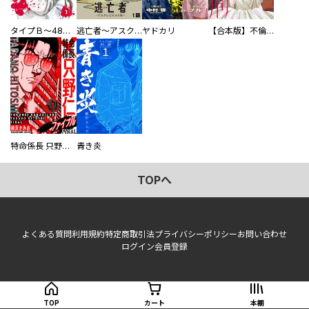
タイプＢ～48時間後、致死率100％～【単話】
逃亡者～アスクレピオスの杖～
ヤドカリ
【合本版】不倫処刑
特命係長 只野仁ファイナル 愛蔵版
青き炎
TOPへ
よくある質問
利用規約
特定商取引法
プライバシーポリシー
お問い合わせ
ログイン
会員登録
TOP
カート
本棚