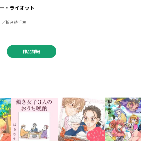
ー・ライオット
築地俊彦 ／はましま薫夫 ／折音詩千生
作品詳細
／永井豪 ／文玲カナ ／猫草わた ／大樂よう ／餅田ぷり ／空山トキ ／五色安味 ／伍長 ／モリエサトシ ／五色安未