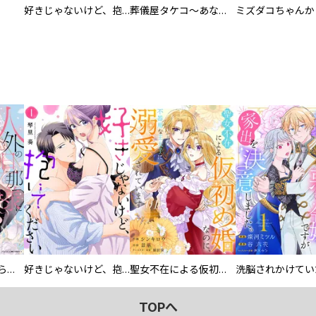
好きじゃないけど、抱いてください【電子単行本版／特典おまけ付き】
葬儀屋タケコ～あなたの最期、叶えます【電子単行本版】
人外の旦那様に娶られ毎晩ナカまで愛される…。アンソロジー
好きじゃないけど、抱いてください【電子単行本版／特典おまけ付き】
聖女不在による仮初め婚なのに、不器用な王太子に溺愛されています【電子単行本版／特典おまけ付き】
TOPへ