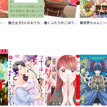
盤ギヨ
カラちゃんとシトーさんと、 【分冊版】
働き女子3人のおうち晩酌
働くふたりのごほうび飯