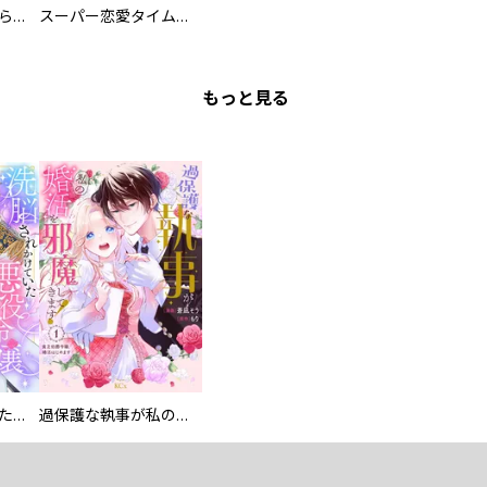
ミズダコちゃんからは逃げられない！
スーパー恋愛タイム！～現場でドＳな彼女は自宅でデレる～
もっと見る
洗脳されかけていた悪役令嬢ですが家出を決意しました。【電子単行本版／特典おまけ付き】
過保護な執事が私の婚活を邪魔してきます！ 分冊版