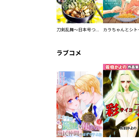
翼 ／こうちまんがフェスティバル実行委員会 ／卯月ココ ／帆高晴海 ／こそうねずみ ／平坂はるか ／かずーほ。 ／がんばるとうふ ／見ル野栄司
／アビディ井上 ／常
刀剣乱舞～日本号つれづれ酒～
ラブコメ