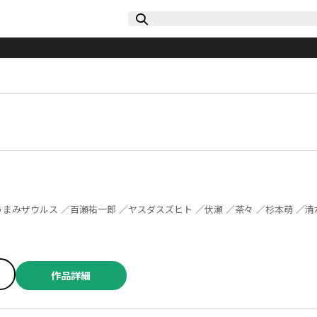
作品詳細
小野大輔 ／近藤孝行 ／松葉サトル ／Ｓｏｕｎｄ Ｈｏｒｉｚｏｎ ／ゆづか正成 ／ＯＮＥ ／ｂｏｓｅ ／山田ヒツジ ／武本糸会 ／冬葉つがる ／友麻碧 ／泉乃せん ／Ｌａｒｕｈａ ／柚子れもん ／かじか航 ／春の日びより ／緒崎カホ ／山いも三太郎 ／やしろ学 ／ＡＴＬＵＳ ／梶島正樹 ／仲里はるな ／日下一郎 ／小雨大豆 ／武井１０日 ／凪庵 ／ＣＵＴＥＧ ／青柳碧人 ／モトエ恵介 ／吉富昭仁 ／上橋菜穂子 ／杉井光 ／ＹＵＩ ／ぽんかん８ ／尾玉なみえ ／ジコウリュウ ／福田泰宏 ／SNK ／明地雫 ／田中ほさな ／関根光太郎