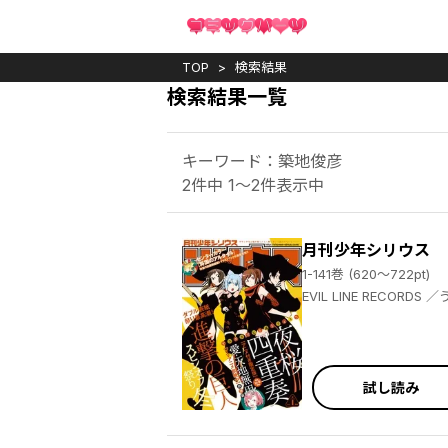
TOP
検索結果
検索結果一覧
キーワード：築地俊彦
2件中 1～2件表示中
月刊少年シリウス
1-141巻 (620～722pt)
EVIL LINE RECORDS ／うまみザウルス ／百瀬祐一郎 ／ヤスダスズヒト ／伏瀬 ／茶々 ／杉本萌 ／清水茜 ／弐瓶勉 ／光永康則 ／沙村広明 ／土田陸 ／割田コマ ／蟹江鉄史 ／馬場康誌 ／加茂セイ ／刀坂アキラ ／遠山えま ／カトウコトノ ／柿原優子 ／ヤス ／川上泰樹 ／高田裕三 ／横田卓馬 ／イダタツヒコ ／士貴智志 ／虎走かける ／タツオ ／柴 ／神楽坂淳 ／雷蔵 ／荒木光 ／香月日輪 ／深山和香 ／戸野タエ ／リカチ ／MAGES. ／Chiyo St.Inc ／園心ふつう ／梅原英司
試し読み