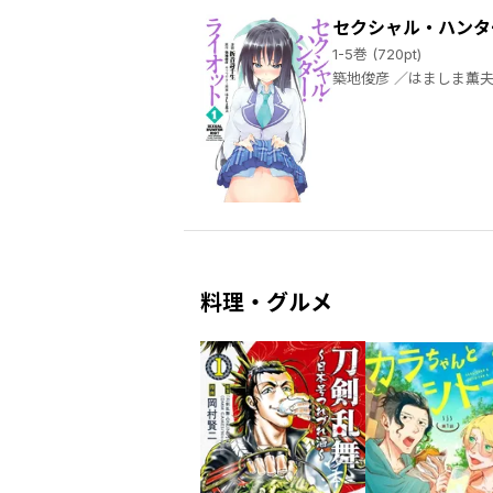
セクシャル・ハンタ
1-5巻 (720pt)
料理・グルメ
／小村あゆみ ／秋野桜花 ／朱村咲 ／小菊路よう ／えびの ／関西だし ／麻生りーち ／泉庭花 ／葉山桐 ／うさみひろ ／日永みう ／犬走炯 ／星野