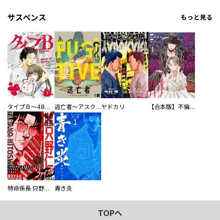
サスペンス
もっと見る
タイプＢ～48時間後、致死率100％～【単話】
逃亡者～アスクレピオスの杖～
ヤドカリ
【合本版】不倫処刑
特命係長 只野仁ファイナル 愛蔵版
青き炎
TOPへ