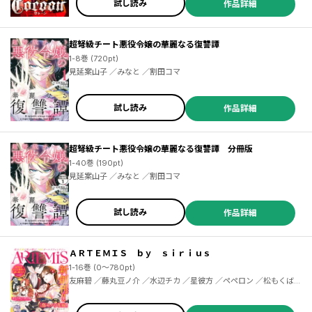
試し読み
作品詳細
／小野大輔 ／近藤孝行 ／松葉サトル ／Ｓｏｕｎｄ Ｈｏｒｉｚｏｎ ／ゆづか正成 ／ＯＮＥ ／ｂｏｓｅ ／山田ヒツジ ／武本糸会 ／冬葉つがる ／友麻碧 ／泉乃せん ／Ｌａｒｕｈａ ／柚子れもん ／かじか航 ／春の日びより ／緒崎カホ ／山いも三太郎 ／やしろ学 ／ＡＴＬＵＳ ／梶島正樹 ／仲里はるな ／日下一郎 ／小雨大豆 ／武井１０日 ／凪庵 ／ＣＵＴＥＧ ／青柳碧人 ／モトエ恵介 ／吉富昭仁 ／上橋菜穂子 ／杉井光 ／ＹＵＩ ／ぽんかん８ ／尾玉なみえ ／ジコウリュウ ／福田泰宏 ／SNK ／明地雫 ／田中ほさな ／関根光太郎
超弩級チート悪役令嬢の華麗なる復讐譚
1-8巻 (720pt)
見延案山子 ／みなと ／割田コマ
試し読み
作品詳細
超弩級チート悪役令嬢の華麗なる復讐譚 分冊版
1-40巻 (190pt)
見延案山子 ／みなと ／割田コマ
試し読み
作品詳細
ＡＲＴＥＭＩＳ ｂｙ ｓｉｒｉｕｓ
1-16巻 (0～780pt)
友麻碧 ／藤丸豆ノ介 ／水辺チカ ／星彼方 ／ペペロン ／松もくば
／鬱沢色素 ／ぷきゅのすけ ／柚子れもん ／山いも三太郎 ／見延案
山子 ／みなと ／割田コマ ／あいか ／飯田めしこ ／ゆいじ ／栄条