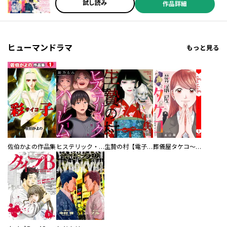
ルル ／麻生りーち ／冬葉つがる ／泉乃せん ／Ｌａｒｕｈａ ／花邑
試し読み
作品詳細
まい ／綾里けいし ／ワタヌキ ／緒崎カホ ／遠山えま ／赤羽明 ／
青石ケイ
ヒューマンドラマ
もっと見る
佐伯かよの作品集
ヒステリック・ハーレム～搾られる男と堕ちる女～【電子単行本版】
生贄の村【電子単行本版】
葬儀屋タケコ～あなたの最期、叶えます【電子単行本版】
／見延案山子 ／羽佐馬亨 ／落合リョウマ ／乙丑 ／田央きくち ／のべつけい ／曇後ｈａｒｅ ／穂高 栗 ／飛月 湧依 ／石ノ森章太郎 ／永井豪 ／文玲カナ ／猫草わた ／大樂よう ／餅田ぷり ／空山トキ ／五色安味 ／伍長 ／モリエサトシ ／五色安未 ／小村あゆみ ／秋野桜花 ／朱村咲 ／小菊路よう ／えびの ／関西だし ／麻生りーち ／泉庭花 ／葉山桐 ／うさみひろ ／日永みう ／犬走炯 ／星野翼 ／こうちまんがフェスティバル実行委員会 ／卯月ココ ／帆高晴海 ／こそうねずみ ／平坂はるか ／かずーほ。 ／がんばるとうふ ／見ル野栄司