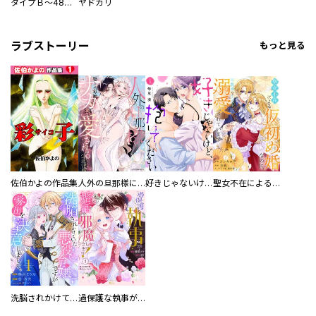
タイプＢ～48時間後、致死率100％～【単話】
ヤドカリ
ラブストーリー
もっと見る
佐伯かよの作品集
人外の旦那様に娶られ毎晩ナカまで愛される…。アンソロジー
好きじゃないけど、抱いてください【電子単行本版／特典おまけ付き】
聖女不在による仮初め婚なのに、不器用な王太子に溺愛されています【電子単行本版／特典おまけ付き】
洗脳されかけていた悪役令嬢ですが家出を決意しました。【電子単行本版／特典おまけ付き】
過保護な執事が私の婚活を邪魔してきます！ 分冊版