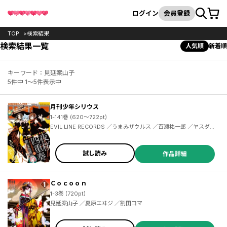
カート
検索
ログイン
会員登録
TOP
検索結果
検索結果一覧
人気順
新着順
キーワード：見延案山子
5件中 1～5件表示中
月刊少年シリウス
1-141巻 (620～722pt)
EVIL LINE RECORDS ／うまみザウルス ／百瀬祐一郎 ／ヤスダスズヒト ／伏瀬 ／茶々 ／杉本萌 ／清水茜 ／弐瓶勉 ／光永康則 ／沙村広明 ／土田陸 ／割田コマ ／蟹江鉄史 ／馬場康誌 ／加茂セイ ／刀坂アキラ ／遠山えま ／カトウコトノ ／柿原優子 ／ヤス ／川上泰樹 ／高田裕三 ／横田卓馬 ／イダタツヒコ ／士貴智志 ／虎走かける ／タツオ ／柴 ／神楽坂淳 ／雷蔵 ／荒木光 ／香月日輪 ／深山和香 ／戸野タエ ／リカチ ／MAGES. ／Chiyo St.Inc ／園心ふつう ／梅原英司
試し読み
作品詳細
Ｃｏｃｏｏｎ
1-3巻 (720pt)
見延案山子 ／夏原エヰジ ／割田コマ