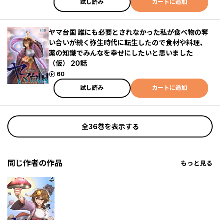
試し読み
カートに追加
ヤマ台国 誰にも必要とされなかった私が食べ物の奪
い合いが続く弥生時代に転生したので食材や料理、
薬の知識でみんなを幸せにしたいと思いました
（仮） 20話
ポイント
60
試し読み
カートに追加
全36巻を表示する
同じ作者の作品
もっと見る