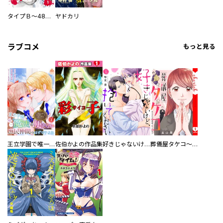
タイプＢ～48時間後、致死率100％～【単話】
ヤドカリ
ラブコメ
もっと見る
王立学園で唯一魔法が使えない庶民仲間のはずですよね～実は王子様で私を溺愛しているなんて告白はやめてください～
佐伯かよの作品集
好きじゃないけど、抱いてください【電子単行本版／特典おまけ付き】
葬儀屋タケコ～あなたの最期、叶えます【電子単行本版】