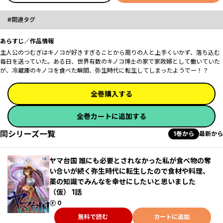
関連タグ
あらすじ／作品情報
主人公のつむぎはキノコが好きすぎることから周りの人と上手くいかず、落ち込む
毎日を送っていた。ある日、世界有数のキノコ博士の家で家政婦として働いていた
が、冷蔵庫のキノコを食べた瞬間、弥生時代に転生してしまったようでー！？
全巻購入する
全巻カートに追加する
同シリーズ一覧
1巻から
最新から
ヤマ台国 誰にも必要とされなかった私が食べ物の奪
い合いが続く弥生時代に転生したので食材や料理、
薬の知識でみんなを幸せにしたいと思いました
（仮） 1話
ポイント
0
無料で読む
カートに追加