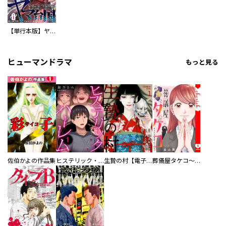
【単行本版】ヤマ台国 誰にも必要とされなかった私が食べ物の奪い合いが続く弥生時代に転生したので食材や料理、薬の知識でみんなを幸せにしたいと思いました（仮）
ヒューマンドラマ
もっと見る
佐伯かよの作品集
ヒステリック・ハーレム～搾られる男と堕ちる女～【電子単行本版】
生贄の村【電子単行本版】
葬儀屋タケコ～あなたの最期、叶えます【電子単行本版】