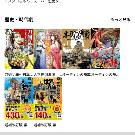
ミズダコちゃんからは逃げられない！
スーパー恋愛タイム！～現場でドＳな彼女は自宅でデレる～
歴史・時代劇
もっと見る
刀剣乱舞～日本号つれづれ酒～
大正夜伽浪漫 －金曜日の花嫁—
オーディンの舟葬
オーディンの舟葬 分冊版
増補改訂版 学研まんが NEW世界の歴史 別巻 人物学習事典
増補改訂版 学研まんが NEW世界の歴史 別巻 世界遺産学習事典