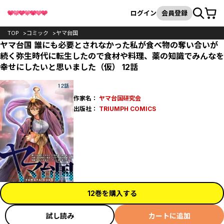
カート
検索
ログイン
会員登録
TOP
コミック
ヤマ台国
ヤマ台国 誰にも必要とされなかった私が食べ物の奪い合いが
続く弥生時代に転生したので食材や料理、薬の知識でみんなを
幸せにしたいと思いました（仮） 12話
作家名：
ヤマ台国研究会
出版社：
TRIUMPH COMICS
12巻を購入する
試し読み
カートに追加