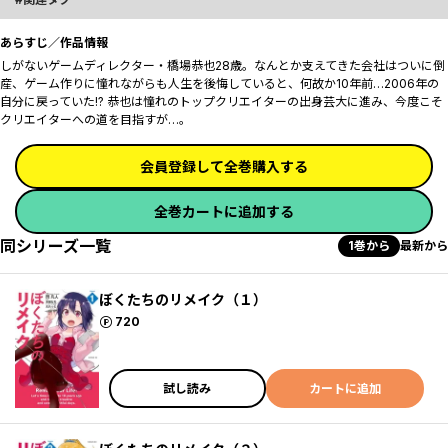
あらすじ／作品情報
しがないゲームディレクター・橋場恭也28歳。なんとか支えてきた会社はついに倒
産、ゲーム作りに憧れながらも人生を後悔していると、何故か10年前…2006年の
自分に戻っていた!? 恭也は憧れのトップクリエイターの出身芸大に進み、今度こそ
クリエイターへの道を目指すが…。
会員登録して全巻購入する
全巻カートに追加する
同シリーズ一覧
1巻から
最新から
ぼくたちのリメイク（１）
ポイント
720
試し読み
カートに追加