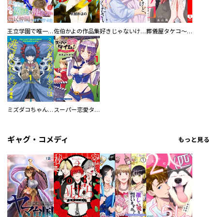
王立学園で唯一魔法が使えない庶民仲間のはずですよね～実は王子様で私を溺愛しているなんて告白はやめてください～
佐伯かよの作品集
好きじゃないけど、抱いてください【電子単行本版／特典おまけ付き】
葬儀屋タケコ～あなたの最期、叶えます【電子単行本版】
ミズダコちゃんからは逃げられない！
スーパー恋愛タイム！～現場でドＳな彼女は自宅でデレる～
ギャグ・コメディ
もっと見る