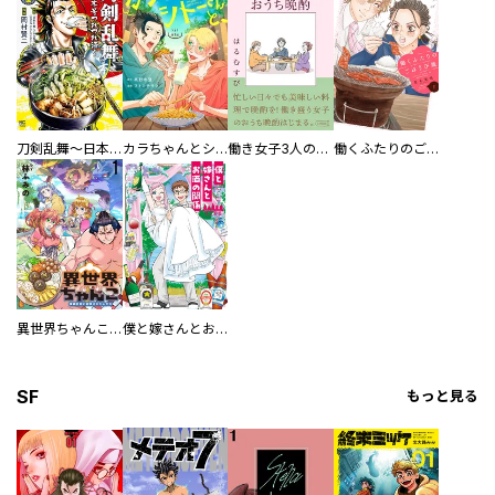
刀剣乱舞～日本号つれづれ酒～
カラちゃんとシトーさんと、 【分冊版】
働き女子3人のおうち晩酌
働くふたりのごほうび飯
異世界ちゃんこ～横綱目前に召喚されたんだが～ 【連載版】
僕と嫁さんとお酒の関係
SF
もっと見る