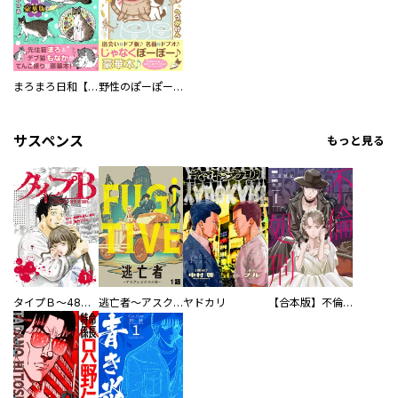
まろまろ日和【豪華版】
野性のぽーぽー【豪華版】
サスペンス
もっと見る
タイプＢ～48時間後、致死率100％～【単話】
逃亡者～アスクレピオスの杖～
ヤドカリ
【合本版】不倫処刑