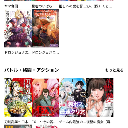
ヤマ台国
秘密のいばら
推しへの愛を誓いますか？～アラサー女子、推しは逃げぬが人生逃げる～
2人（匹）くらし。
ドロンジョさまは転生しても悪役令嬢のままだった
ドロンジョさまは転生しても悪役令嬢のままだった【分冊版】
バトル・格闘・アクション
もっと見る
刀剣乱舞～日本号つれづれ酒～
EX ～その賞金稼ぎは、世界の出口を探す～【単行本版】
ゲーム内最強の『裏ボス』に転生したので、主人公の代わりに最速クリアを目指します！【電子単行本版】
復讐の魔女【電子単行本版】