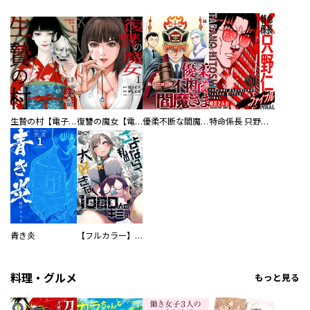
生贄の村【電子単行本版】
復讐の魔女【電子単行本版】
優柔不断な閻魔さま
特命係長 只野仁ファイナル 愛蔵版
青き炎
【フルカラー】さよなら、私の大好きな１０００人のキミ。
料理・グルメ
もっと見る