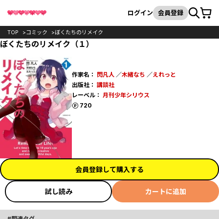
カート
検索
ログイン
会員登録
TOP
コミック
ぼくたちのリメイク
ぼくたちのリメイク（１）
作家名：
閃凡人
／
木緒なち
／
えれっと
出版社：
講談社
レーベル：
月刊少年シリウス
ポイント
720
会員登録して購入する
試し読み
カートに追加
関連タグ