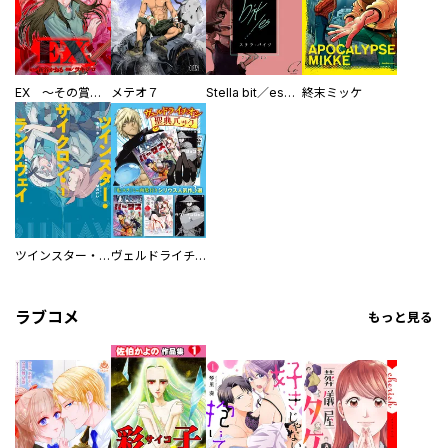
EX ～その賞金稼ぎは、世界の出口を探す～【単行本版】
メテオ７
Stella bit／es【単話版】
終末ミッケ
ツインスター・サイクロン・ランナウェイ
ヴェルドライチオシ聖典パック 『転スラ』ミニ画集付き シリウス人気作３選
ラブコメ
もっと見る