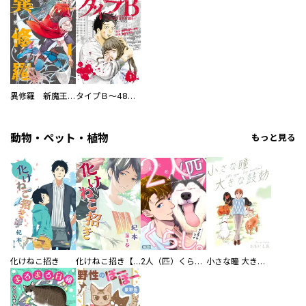
異修羅 新魔王戦争
タイプＢ～48時間後、致死率100％～【単話】
動物・ペット・植物
もっと見る
化けねこ招き
化けねこ招き【描きおろし付合冊版】
2人（匹）くらし。
小さな瞳 大きな鼓動