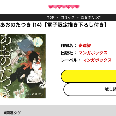
TOP
コミック
あおのたつき
あおのたつき (14)【電子限定描き下ろし付き】
作家名：
安達智
出版社：
マンガボックス
レーベル：
マンガボックス
試し
関連タグ