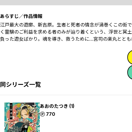
あらすじ／作品情報
江戸最大の遊廓、新吉原。生者と死者の情念が渦巻くこの街で
く霊験のご利益を求める者のみが辿り着くという、浮世と冥土
負った遊女ばかり。魂を導き、救うために…宮司の楽丸ととも
同シリーズ一覧
あおのたつき (1)
ポイント
770