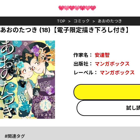
TOP
コミック
あおのたつき
あおのたつき (18)【電子限定描き下ろし付き】
作家名：
安達智
出版社：
マンガボックス
レーベル：
マンガボックス
試し
関連タグ