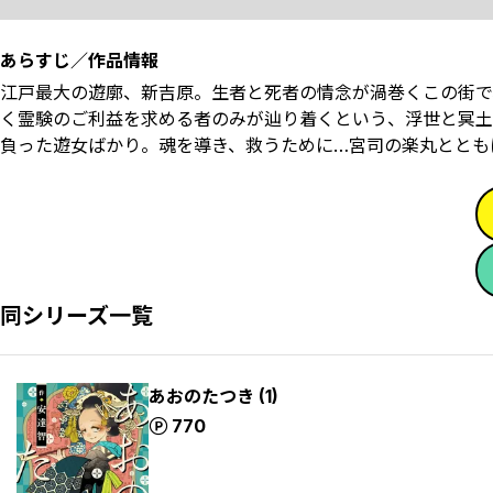
あらすじ／作品情報
江戸最大の遊廓、新吉原。生者と死者の情念が渦巻くこの街で
く霊験のご利益を求める者のみが辿り着くという、浮世と冥土
負った遊女ばかり。魂を導き、救うために…宮司の楽丸ととも
同シリーズ一覧
あおのたつき (1)
ポイント
770