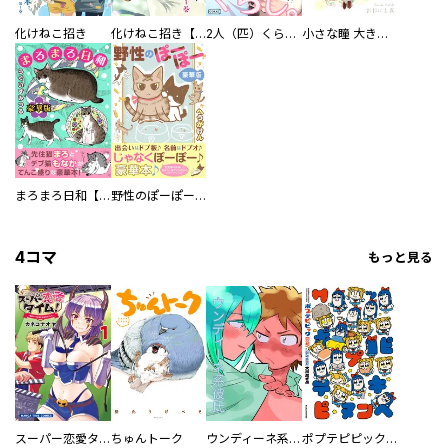
化けねこ招き
化けねこ招き【描きおろし付合冊版】
2人（匹）くらし。
小さな瞳 大きな鼓動
まろまろ日和【豪華版】
野性のぽーぽー【豪華版】
4コマ
もっと見る
スーパー恋愛タイム！～現場でドＳな彼女は自宅でデレる～
ちゅんトーク
ウンディーネ系彼氏
ポプテピピック SEASON EIGHT