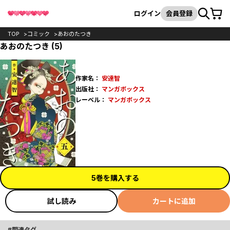
カート
検索
ログイン
会員登録
TOP
コミック
あおのたつき
あおのたつき (5)
作家名：
安達智
出版社：
マンガボックス
レーベル：
マンガボックス
5巻を購入する
試し読み
カートに追加
関連タグ