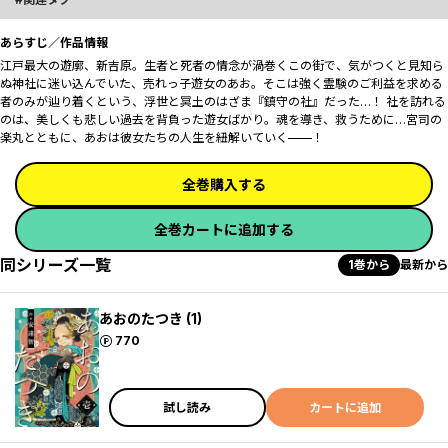
あらすじ／作品情報
江戸最大の遊廓、新吉原。生者と死者の情念が渦巻くこの街で、気がつくと見知ら
ぬ神社に迷い込んでいた、売れっ子遊女のあお。そこは強く霊験のご利益を求める
者のみが辿り着くという、浮世と冥土のはざま『鎮守の社』だった…！ 社を訪れる
のは、美しくも悲しい過去を背負った遊女ばかり。魂を導き、救うために…宮司の
楽丸とともに、あおは彼女たちの人生を紐解いていく——！
全巻購入する
全巻カートに追加する
同シリーズ一覧
1巻から
最新から
あおのたつき (1)
ポイント
770
試し読み
カートに追加