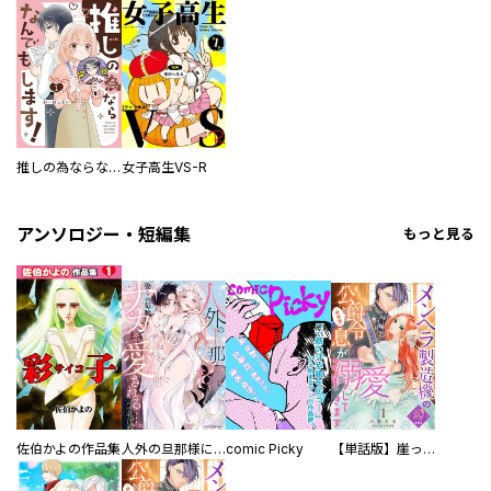
推しの為ならなんでもします！
女子高生VS-R
アンソロジー・短編集
もっと見る
佐伯かよの作品集
人外の旦那様に娶られ毎晩ナカまで愛される…。アンソロジー
comic Picky
【単話版】崖っぷち令嬢ですが、意地と策略で幸せになります！シリーズ