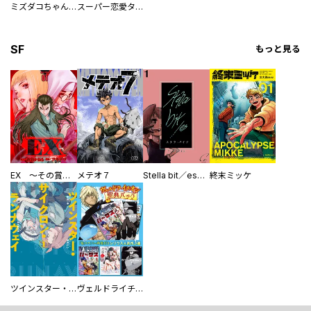
ミズダコちゃんからは逃げられない！
スーパー恋愛タイム！～現場でドＳな彼女は自宅でデレる～
SF
もっと見る
EX ～その賞金稼ぎは、世界の出口を探す～【単行本版】
メテオ７
Stella bit／es【単話版】
終末ミッケ
ツインスター・サイクロン・ランナウェイ
ヴェルドライチオシ聖典パック 『転スラ』ミニ画集付き シリウス人気作３選