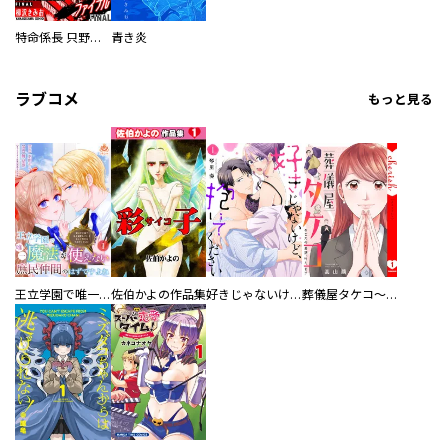
特命係長 只野仁ファイナル 愛蔵版
青き炎
ラブコメ
もっと見る
王立学園で唯一魔法が使えない庶民仲間のはずですよね～実は王子様で私を溺愛しているなんて告白はやめてください～
佐伯かよの作品集
好きじゃないけど、抱いてください【電子単行本版／特典おまけ付き】
葬儀屋タケコ～あなたの最期、叶えます【電子単行本版】