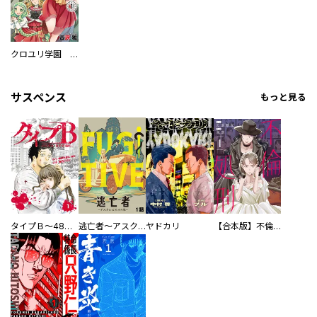
クロユリ学園 大奥学科
サスペンス
もっと見る
タイプＢ～48時間後、致死率100％～【単話】
逃亡者～アスクレピオスの杖～
ヤドカリ
【合本版】不倫処刑