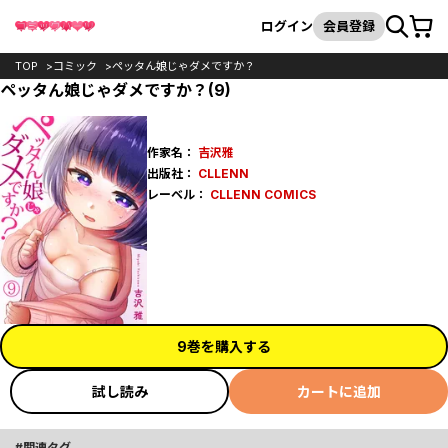
カート
検索
ログイン
会員登録
TOP
コミック
ペッタん娘じゃダメですか？
ペッタん娘じゃダメですか？(9)
作家名：
吉沢雅
出版社：
CLLENN
レーベル：
CLLENN COMICS
9巻を購入する
試し読み
カートに追加
関連タグ