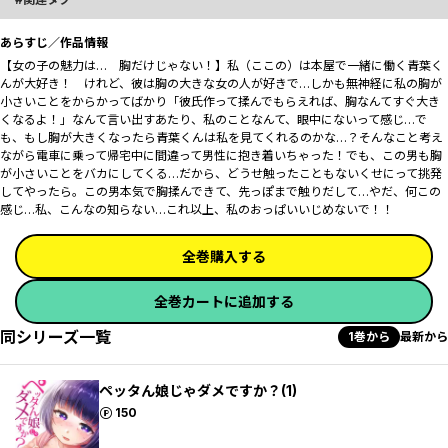
あらすじ／作品情報
【女の子の魅力は… 胸だけじゃない！】私（ここの）は本屋で一緒に働く青葉く
んが大好き！ けれど、彼は胸の大きな女の人が好きで…しかも無神経に私の胸が
小さいことをからかってばかり「彼氏作って揉んでもらえれば、胸なんてすぐ大き
くなるよ！」なんて言い出すあたり、私のことなんて、眼中にないって感じ…で
も、もし胸が大きくなったら青葉くんは私を見てくれるのかな…？そんなこと考え
ながら電車に乗って帰宅中に間違って男性に抱き着いちゃった！でも、この男も胸
が小さいことをバカにしてくる…だから、どうせ触ったこともないくせにって挑発
してやったら。この男本気で胸揉んできて、先っぽまで触りだして…やだ、何この
感じ…私、こんなの知らない…これ以上、私のおっぱいいじめないで！！
全巻購入する
全巻カートに追加する
同シリーズ一覧
1巻から
最新から
ペッタん娘じゃダメですか？(1)
ポイント
150