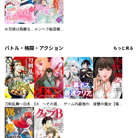
お兄様は馬鹿なんですか？～地味王女は婚約破棄に巻き込まれる～
メンヘラ製造機の公爵令息（過保護）が溺愛してきます
バトル・格闘・アクション
もっと見る
刀剣乱舞～日本号つれづれ酒～
EX ～その賞金稼ぎは、世界の出口を探す～【単行本版】
ゲーム内最強の『裏ボス』に転生したので、主人公の代わりに最速クリアを目指します！【電子単行本版】
復讐の魔女【電子単行本版】