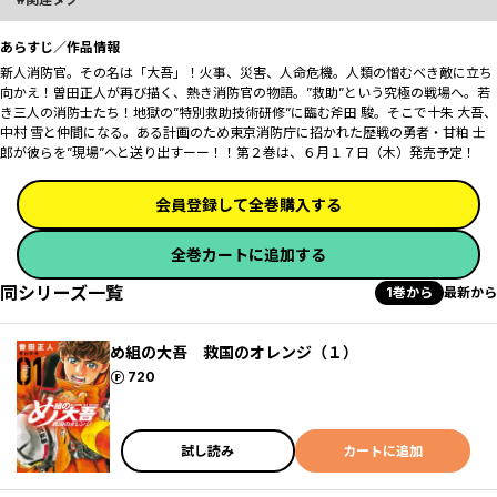
あらすじ／作品情報
新人消防官。その名は「大吾」！火事、災害、人命危機。人類の憎むべき敵に立ち
向かえ！曽田正人が再び描く、熱き消防官の物語。”救助”という究極の戦場へ。若
き三人の消防士たち！地獄の”特別救助技術研修”に臨む斧田 駿。そこで十朱 大吾、
中村 雪と仲間になる。ある計画のため東京消防庁に招かれた歴戦の勇者・甘粕 士
郎が彼らを”現場”へと送り出すーー！！第２巻は、６月１７日（木）発売予定！
会員登録して全巻購入する
全巻カートに追加する
同シリーズ一覧
1巻から
最新から
め組の大吾 救国のオレンジ（１）
ポイント
720
試し読み
カートに追加