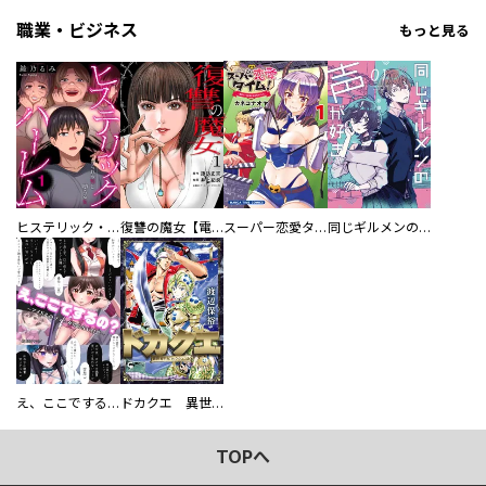
職業・ビジネス
もっと見る
ヒステリック・ハーレム～搾られる男と堕ちる女～【電子単行本版】
復讐の魔女【電子単行本版】
スーパー恋愛タイム！～現場でドＳな彼女は自宅でデレる～
同じギルメンの声が好き
え、ここでするの？ アイドルのファンが知らない日常
ドカクエ 異世界ドカコッククエスト
TOPへ