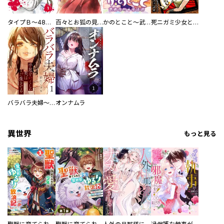
タイプＢ～48時間後、致死率100％～【単話】
百々とお狐の見習い巫女生活【単行本版】
かのとこと～武蔵花町怪話譚～ 【連載版】
死ニガミ少女とスマホ神
バラバラ夫婦～手足をなくした夫はまだ生きてる
オンナムラ
異世界
もっと見る