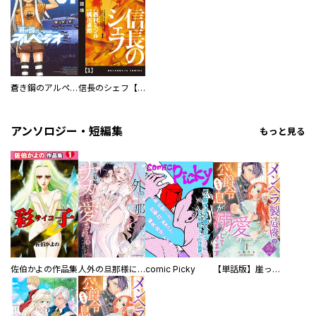
蒼き鋼のアルペジオ
信長のシェフ【単話版】
アンソロジー・短編集
もっと見る
佐伯かよの作品集
人外の旦那様に娶られ毎晩ナカまで愛される…。アンソロジー
comic Picky
【単話版】崖っぷち令嬢ですが、意地と策略で幸せになります！シリーズ