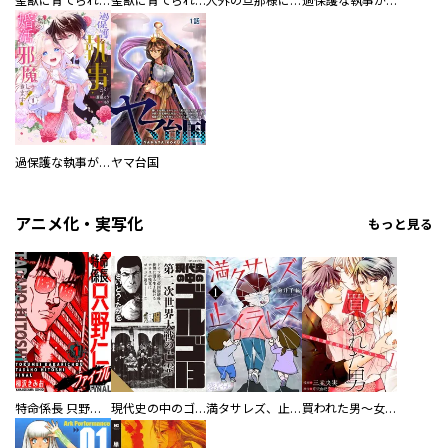
聖獣に育てられた少年の異世界ゆるり放浪記～神様からもらったチート魔法で、仲間たちとスローライフを満喫中～
聖獣に育てられた少年の異世界ゆるり放浪記～神様からもらったチート魔法で、仲間たちとスローライフを満喫中～【分冊版】
人外の旦那様に娶られ毎晩ナカまで愛される…。アンソロジー
過保護な執事が私の婚活を邪魔してきます！ 分冊版
過保護な執事が私の婚活を邪魔してきます！
ヤマ台国
アニメ化・実写化
もっと見る
特命係長 只野仁ファイナル 愛蔵版
現代史の中のゴルゴ13
満タサレズ、止メラレズ
買われた男～女性限定快感セラピスト～【描き下ろしおまけ付き特装版】