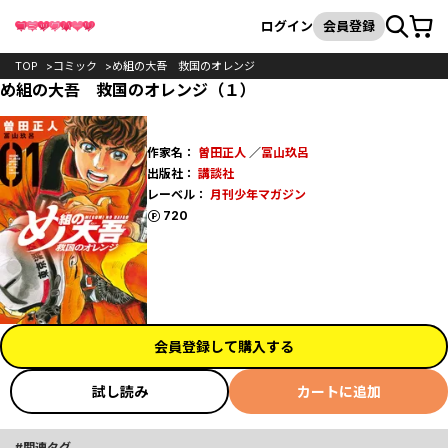
カート
検索
ログイン
会員登録
TOP
コミック
め組の大吾 救国のオレンジ
め組の大吾 救国のオレンジ（１）
作家名：
曽田正人
／
冨山玖呂
出版社：
講談社
レーベル：
月刊少年マガジン
ポイント
720
会員登録して購入する
試し読み
カートに追加
関連タグ