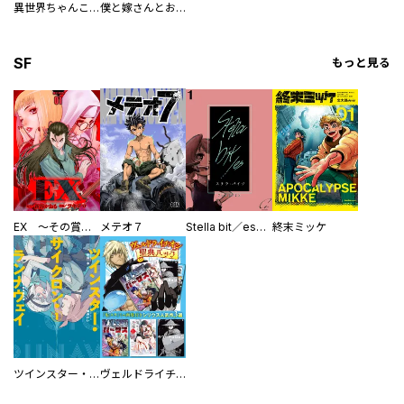
異世界ちゃんこ～横綱目前に召喚されたんだが～ 【連載版】
僕と嫁さんとお酒の関係
SF
もっと見る
EX ～その賞金稼ぎは、世界の出口を探す～【単行本版】
メテオ７
Stella bit／es【単話版】
終末ミッケ
ツインスター・サイクロン・ランナウェイ
ヴェルドライチオシ聖典パック 『転スラ』ミニ画集付き シリウス人気作３選