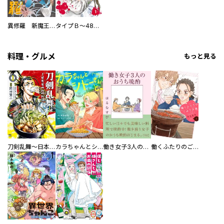
異修羅 新魔王戦争
タイプＢ～48時間後、致死率100％～【単話】
料理・グルメ
もっと見る
刀剣乱舞～日本号つれづれ酒～
カラちゃんとシトーさんと、 【分冊版】
働き女子3人のおうち晩酌
働くふたりのごほうび飯