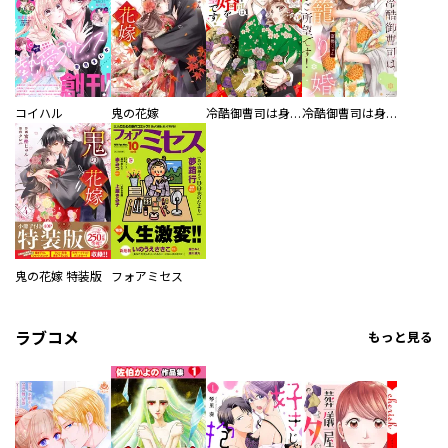
コイハル
鬼の花嫁
冷酷御曹司は身籠り婚をご所望です！【単話売】
冷酷御曹司は身籠り婚をご所望です！
鬼の花嫁 特装版
フォアミセス
ラブコメ
もっと見る