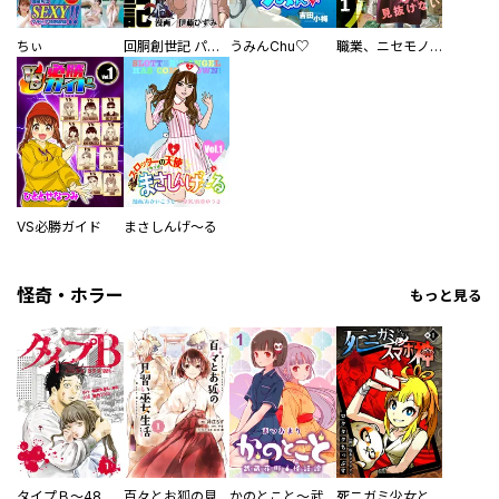
ちぃ
回胴創世記 パチスロを創った男達
うみんChu♡
職業、ニセモノ～あなたに偽は見抜けない【電子単行本版】
VS必勝ガイド
まさしんげ～る
怪奇・ホラー
もっと見る
タイプＢ～48時間後、致死率100％～【単話】
百々とお狐の見習い巫女生活【単行本版】
かのとこと～武蔵花町怪話譚～ 【連載版】
死ニガミ少女とスマホ神