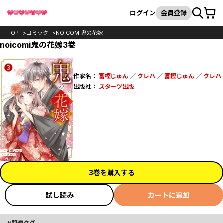
カート
検索
ログイン
会員登録
TOP
コミック
NOICOMI鬼の花嫁
noicomi鬼の花嫁3巻
作家名：
富樫じゅん
／
クレハ
／
富樫じゅん
／
クレハ
出版社：
スターツ出版
3巻を購入する
試し読み
カートに追加
関連タグ