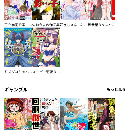
王立学園で唯一魔法が使えない庶民仲間のはずですよね～実は王子様で私を溺愛しているなんて告白はやめてください～
佐伯かよの作品集
好きじゃないけど、抱いてください【電子単行本版／特典おまけ付き】
葬儀屋タケコ～あなたの最期、叶えます【電子単行本版】
ミズダコちゃんからは逃げられない！
スーパー恋愛タイム！～現場でドＳな彼女は自宅でデレる～
ギャンブル
もっと見る