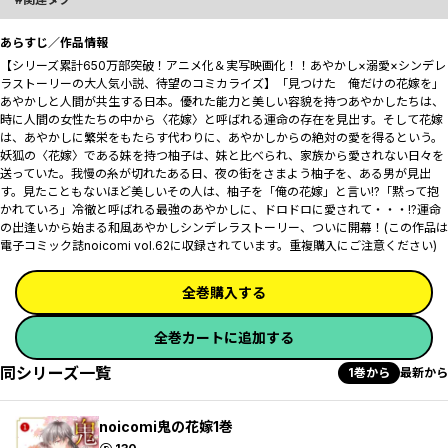
あらすじ／作品情報
【シリーズ累計650万部突破！アニメ化＆実写映画化！！あやかし×溺愛×シンデレ
ラストーリーの大人気小説、待望のコミカライズ】「見つけた 俺だけの花嫁を――」
あやかしと人間が共生する日本。優れた能力と美しい容貌を持つあやかしたちは、
時に人間の女性たちの中から〈花嫁〉と呼ばれる運命の存在を見出す。そして花嫁
は、あやかしに繁栄をもたらす代わりに、あやかしからの絶対の愛を得るという。
妖狐の〈花嫁〉である妹を持つ柚子は、妹と比べられ、家族から愛されない日々を
送っていた。我慢の糸が切れたある日、夜の街をさまよう柚子を、ある男が見出
す。見たこともないほど美しいその人は、柚子を「俺の花嫁」と言い!?「黙って抱
かれていろ」冷徹と呼ばれる最強のあやかしに、ドロドロに愛されて・・・!?運命
の出逢いから始まる和風あやかしシンデレラストーリー、ついに開幕！(この作品は
電子コミック誌noicomi vol.62に収録されています。重複購入にご注意ください)
全巻購入する
全巻カートに追加する
同シリーズ一覧
1巻から
最新から
noicomi鬼の花嫁1巻